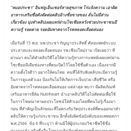
“หมอประชา” อินฟลูเอ็นเซอร์สายสุขภาพ โร่แจ้งความ เอาผิด
อาหารเสริมชื่อดังตัดต่อคลิปอ้างชื่อขายของ ลั่นไม่มีส่วน
เกี่ยวข้อง มุ่งทำคลิปเผยแพร่ผ่านโซเชียลหวังช่วยประชาชนมี
ความรู้ รอดตาย รอดอัมพาตจากโรคหลอดเลือดสมอง
เมื่อวันที่ 15 พ.ย. นพ.ประชา กัญญาประสิทธิ์ ศัลยแพทย์ระบบ
ประสาทและหลอดเลือดสมอง รพ.เชียงใหม่ราม เปิดเผยว่า ที่
ผ่านมา ตนได้ทำคลิปวิดีโอให้ความรู้ทางการแพทย์เผยแพร่ผ่าน
โซเชียลมีเดียช่องทางที่ตนเปิดไว้โดยใช้ชื่อตัวเอง เนื่องจากมี
ความตั้งใจดีว่า อยากให้คนไทย คนที่ได้รับฟังคลิปจะมีความรู้
ในการดูแลตัวเอง ป้องกันไม่ให้เกิดการเจ็บป่วย เสียชีวิต หรือ
อัมพาตจากโรคหลอดเลือดสมอง แต่ล่าสุด พบว่า มีผลิตภัณฑ์
เสริมอาหารยี่ห้อ Nutriheart นำเอาคลิปวิดีโอไปตัดต่อเพื่อใช้
ในการโฆษณาหาผลประโยชน์ใส่ตัวเองโดยที่ตนไม่รู้เรื่องมา
ก่อน ที่สำคัญเป็นลักษณะที่ไม่ตรงกับวัตถุประสงค์ที่ตนออกมาทำ
คลิปให้ความรู้แก่ประชาชน อีกทั้งยังผิดข้อบังคับของแพทยสภา
พ.ศ.2566 ข้อ 6 ที่ระบุว่า ห้ามมิให้ผู้ประกอบวิชาชีพใช้ชื่อ
ทางการค้า หรือชื่ออื่นใดของผลิตภัณฑ์สุขภาพทั้งทางตรงทาง