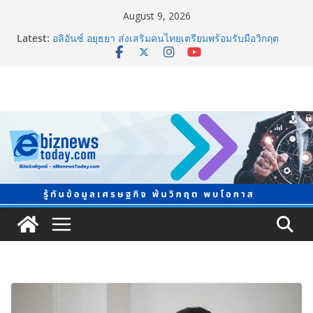
August 9, 2026
Latest:
อลิอันซ์ อยุธยา ส่งเสริมคนไทยเตรียมพร้อมรับมือวิกฤต
เปิดพื้นที่ “Level Up the Care by Allianz Ayudhya
นิทรรศการยกระดับ…ความเป็นห่วง” ในงาน Hug
HeartYai
ยิ่งใหญ่ Thailand e-Commerce Expo 2026 ผนึกกว่า 50
พันธมิตร ปั้นผู้ประกอบการไทยสู่ตลาดโลก คาดเงินสะพัด
กว่า 300 ล้านบาท
LORDNINE จัดศึกคนดังสายเกม ไทย ปะทะ ฟิลิปปินส์ ใน
“Rise of the Tenth Lord” เปิดสงครามกิลด์ข้ามประเทศ
ฉลองเซิร์ฟเวอร์ใหม่ เฮเลนา
แพทย์เผย โรคไม่ติดต่อเรื้อรัง NCDs คร่าชีวิตคนไทยก่อน
วัยอันควร ทำสูญเสียทางเศรษฐกิจมหาศาล 1.6 ล้านล้าน
บาทต่อปี
ภาครัฐ-เอกชนจับมือสัมมนาใหญ่ ยกระดับอุตสาหกรรมเซ
รามิกไทยสู่สากล พร้อมชวนผู้ประกอบไทยร่วมงาน
“Ceramics Vietnam & Stone Vietnam 2026”