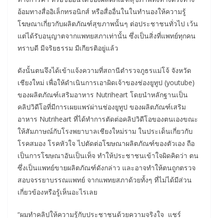
อ้อมทางสื่ออิเล็กทรอนิกส์ หรือสื่ออื่นในในทำนองให้ความรู้
โฆษณาเกี่ยวกับผลิตภัณฑ์สุขภาพนั้นๆ ต่อประชาชนทั่วไป เว้น
แต่ได้รับอนุญาตจากแพทยสภาเท่านั้น ซึ่งเป็นสิ่งที่แพทย์ทุกคน
ทราบดี มีจริยธรรม มีเกียรติอยู่แล้ว
ดังนั้นตนจึงได้เข้าแจ้งความที่สถานีตำรวจภูธรแม่โจ้ จังหวัด
เชียงใหม่ เพื่อให้ดำเนินการเอาผิดเจ้าของช่องยูทูป (youtube)
ของผลิตภัณฑ์เสริมอาหาร Nutriheart โดยนำหลักฐานเป็น
คลิปวิดีโอที่มีการเผยแพร่ผ่านช่องยูทูป ของผลิตภัณฑ์เสริม
อาหาร Nutriheart ที่ได้ทำการตัดต่อคลิปวิดีโอของตนเองขณะ
ให้สัมภาษณ์กับโรงพยาบาลเชียงใหม่ราม ในประเด็นเกี่ยวกับ
โรคสมอง โรคหัวใจ ไปตัดต่อโฆษณาผลิตภัณฑ์ของตัวเอง ถือ
เป็นการโฆษณาอันเป็นเท็จ ทำให้ประชาชนเข้าใจผิดคิดว่า ตน
ซึ่งเป็นแพทย์ขายผลิตภัณฑ์ดังกล่าว และอาจทำให้ตนถูกตรวจ
สอบจรรยาบรรณแพทย์ จากแพทยสภาด้วยทั้งๆ ที่ไม่ได้มีส่วน
เกี่ยวข้องหรือรู้เห็นอะไรเลย
“ผมทำคลิปให้ความรู้กับประชาชนด้วยความจริงใจ แชร์