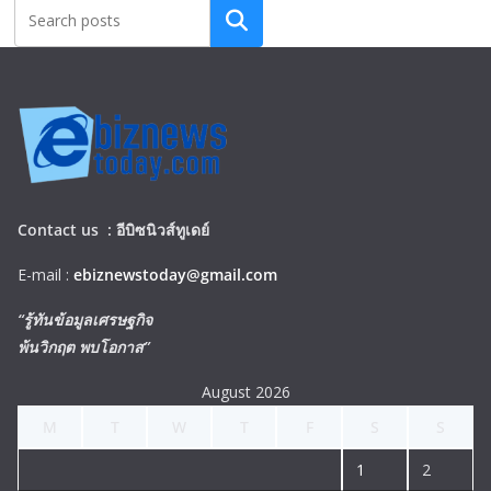
Search
Contact us :
อีบิซนิวส์ทูเดย์
E-mail :
ebiznewstoday@gmail.com
“รู้ทันข้อมูลเศรษฐกิจ
พ้นวิกฤต พบโอกาส”
August 2026
M
T
W
T
F
S
S
1
2