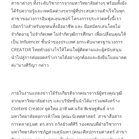
สาขาต่างๆ ทั้งระดับวิชาการจากมหาวิทยาลัยต่างๆ พร้อมทั้งยัง
ได้รับความรู้และเทคนิคต่างๆจากผู้ที่ประสบความสำเร็จในทุก
สาขาของวงการอินฟูลเอนเซอร์ โครงการประกวดครั้งนี้เรา
เปิดกว้างสำหรับทุกคนทั้งมืออาชีพ และ มือสมัครเล่นโดยไม่
จำกัดอายุ ไม่จำกัดเพศ ไม่จำกัดวุฒิการศึกษา เพื่อเปลี่ยนคุณให้
เป็น Influencer ชั้นนำของประเทศ ยกระดับมาตรฐานวงการ
CREATOR ไทยทำอย่างไรให้โดนใจผู้ติดตามและผู้สนับสนุน
นำไปสู่การต่อยอดสร้างรายได้อย่างถูกต้องและยังยืนในอนาคต
ค่ะ“นางศิริญา กล่าว
ภายในงานแถลงข่าวได้รับเกียรติจากคณาจารย์ผู้ทรงคุณวุฒิ
จากมหาวิทยาลัยต่างๆ และบริษัทชั้นนำได้มาร่วมพลังสร้าง
Content Creator ยุคใหม่ อาทิ ผศ.นริส พิเชษฐพันธ์ จาก
มหาวิทยาลัยหอการค้าไทย (คณะนิเทศศาสตร์ สาขาสื่อสาร
การตลาด),ผศ. ดร.สรร ถวัลย์วงศ์ศิริ รองคณบดีฝ่ายวิชาการ
มหาวิทยาลัยราชภัฏสวนสุนันทา (คณะศิลปกรรมศาสตร์ สาขา