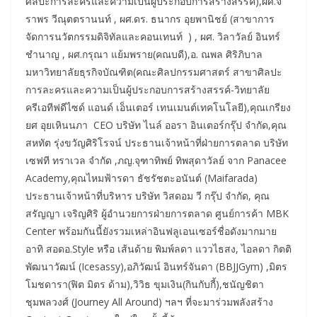
ศิลปะการละครและความเป็นผู้ประกอบการสร้างสรรค์),ผศ.จิ
ราพร วีณุตตรานนท์ , ผศ.ดร. ธนากร อุยพานิชย์ (สาขาการ
จัดการนวัตกรรมดิจิทัลและคอนเทนท์ ) , ผศ. วิลาวัลย์ อินทร์
ชำนาญ , ผศ.กรุณา แย้มพราย(คณบดี),อ. ณพล ศิริภิบาล
มหาวิทยาลัยธุรกิจบัณฑิต(คณะศิลปกรรมศาสตร์ สาขาศิลปะ
การละครและความเป็นผู้ประกอบการสร้างสรรค์-วิทยาลัย
ครีเอทีฟดีไซด์ แอนด์ เอ็นเตอร์ เทนเมนต์เทคโนโลยี),คุณเกรียง
ยศ อุยเหินนภา CEO บริษัท ไนล์ ออรา อินเตอร์กรุ๊ป จำกัด,คุณ
สหทัต รุ่งขวัญศิริโรจน์ ประธานเจ้าหน้าที่ฝ่ายการตลาด บริษัท
เซฟที ทราเวล จำกัด ,ภญ.จุฑาทิพย์ ทิพสุดาวัลย์ จาก Panacee
Academy,คุณไหมฟ้ารดา ธัชรัชตะอนันต์ (Maifarada)
ประธานเจ้าหน้าที่บริหาร บริษัท วิสดอม วี กรุ๊ป จำกัด, คุณ
สรัญญา เจริญศิริ ผู้อำนวยการฝ่ายการตลาด ศูนย์การค้า MBK
Center พร้อมกันนี้ยังรวมเหล่าอินฟลูเอนเซอร์ชื่อดังมากมาย
อาทิ สอดอ.Style หรือ เส้นด้าย พิมพ์ลดา แววไธสง, ไอลดา กิตติ
พัฒนาวัฒน์ (Icesassy),อภิวัฒน์ อินทร์จันดา (BBJJGym) ,มิตร
โมชดารา(ฟิต มิตร ด้าม),วิวิธ ขุมเงิน(กินกับกี้),ชนัญชิตา
ชุมพลวงศ์ (Journey All Around) ฯลฯ ที่จะมาร่วมพลังสร้าง