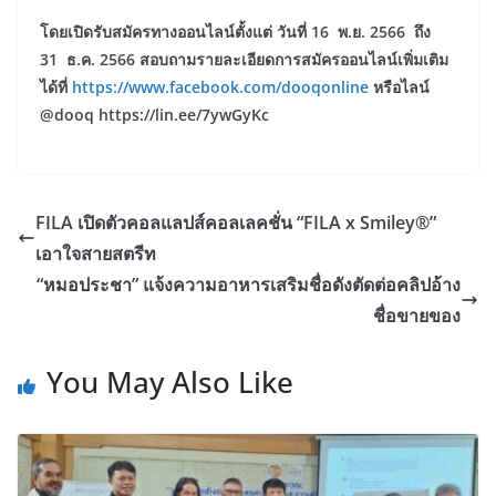
โดยเปิดรับสมัครทางออนไลน์ตั้งแต่ วันที่
16
พ.ย.
2566
ถึง
31
ธ.ค.
2566
สอบถามรายละเอียดการสมัครออนไลน์เพิ่มเติม
ได้ที่
https://www.facebook.com/dooqonline
หรือไลน์
@dooq
https://lin.ee/
7
ywGyKc
FILA เปิดตัวคอลแลปส์คอลเลคชั่น “FILA x Smiley®”
เอาใจสายสตรีท
“หมอประชา” แจ้งความอาหารเสริมชื่อดังตัดต่อคลิปอ้าง
ชื่อขายของ
You May Also Like