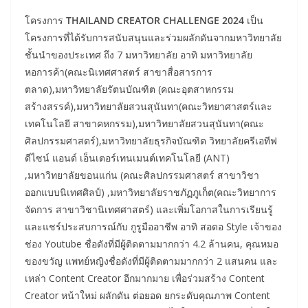
โครงการ
THAILAND CREATOR CHALLENGE 2024
เป็น
โครงการที่ได้รับการสนับสนุนและร่วมผลักดันจากมหาวิทยาลัย
ชั้นนำของประเทศ ถึง 7 มหาวิทยาลัย อาทิ มหาวิทยาลัย
หอการค้า(คณะนิเทศศาสตร์ สาขาสื่อสารการ
ตลาด),มหาวิทยาลัยรัตนบัณฑิต (คณะอุตสาหกรรม
สร้างสรรค์),มหาวิทยาลัยสวนสุนันทา(คณะวิทยาศาสตร์และ
เทคโนโลยี สาขาคหกรรม),มหาวิทยาลัยสวนสุนันทา(คณะ
ศิลปกรรมศาสตร์),มหาวิทยาลัยธุรกิจบัณฑิต วิทยาลัยครีเอทีฟ
ดีไซน์ แอนด์ เอ็นเตอร์เทนเมนต์เทคโนโลยี (ANT)
,มหาวิทยาลัยขอนแก่น (คณะศิลปกรรมศาสตร์ สาขาวิชา
ออกแบบนิเทศศิลป์) ,มหาวิทยาลัยราชภัฏภูเก็ต(คณะวิทยาการ
จัดการ สาขาวิชานิเทศศาสตร์) และเพิ่มโอกาสในการเรียนรู้
และแชร์ประสบการณ์กับ กูรูมืออาชีพ อาทิ สอดอ Style เจ้าของ
ช่อง Youtube ชื่อดังที่มีผู้ติดตามมากกว่า 4.2 ล้านคน, คุณหมอ
ของขวัญ แพทย์หญิงชื่อดังที่มีผู้ติดตามมากกว่า 2 แสนคน และ
เหล่า Content Creator อีกมากมาย เพื่อร่วมสร้าง Content
Creator หน้าใหม่ ผลักดัน ต่อยอด ยกระดับคุณภาพ Content