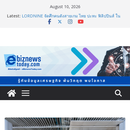
August 10, 2026
Latest:
LORDNINE จัดศึกคนดังสายเกม ไทย ปะทะ ฟิลิปปินส์ ใน
“Rise of the Tenth Lord” เปิดสงครามกิลด์ข้ามประเทศ
ฉลองเซิร์ฟเวอร์ใหม่ เฮเลนา
“ทรงศักดิ์” ประชุมร่างแผน สสส. ปี 70 เน้นขยายงานสร้าง
เสริมสุขภาพรายจังหวัด หนุนวาระกลาง “ขับเคลื่อนใช้
ข้อมูลเชิงพื้นที่” เล็งวัดผลได้ภายใน 1 ปี
จับตาการตลาดบุหรี่ไฟฟ้าผ่านโลกโซเซียล
ชวนโหวต “People’s Choice Awards” ดันผู้บริโภคร่วม
ตัดสินสุดยอดบริษัทอสังหาฯ และเอเจนต์ที่ชื่นชอบแห่งปี
2026
ยิ่งใหญ่ Thailand e-Commerce Expo 2026 ผนึกกว่า 50
พันธมิตร ปั้นผู้ประกอบการไทยสู่ตลาดโลก คาดเงินสะพัด
กว่า 300 ล้านบาท