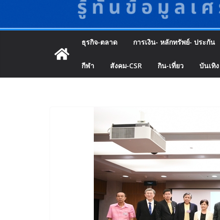
ธุรกิจ-ตลาด
การเงิน- หลักทรัพย์- ประกัน
กีฬา
สังคม-CSR
กิน-เที่ยว
บันเทิง