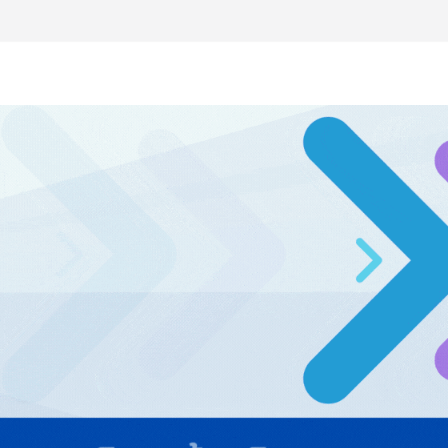
วิสัยทัศน์การศึกษาที่พร้อมรับ
ลยีดักจับคาร์บอนเครื่องแรกใน
์สู่ Net Zero 2050
 NCDs คร่าชีวิตคนไทยก่อนวัยอันควร
 1.6 ล้านล้านบาทต่อปี
ญ่ ยกระดับอุตสาหกรรมเซรามิกไทย
ยร่วมงาน “Ceramics Vietnam &
รียมพร้อมรับมือวิกฤต เปิดพื้นที่
nz Ayudhya นิทรรศการยกระดับ…
artYai