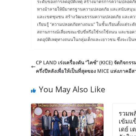
ระดับของการลดอุบัติเหตุ สร้างมาตรการความปลอดภัย 
ทางม้าลายให้มีมาตรฐานความปลอดภัย และสนับสนุนกา
และเขตชุมชน สร้างวัฒนธรรมความปลอดภัย และความร
เรียนรู้ “ความปลอดภัยทางถนน” ในชั้นเรียนตั้งแต่ระ
สถานการณ์เสี่ยงขณะขับขี่หรือใช้รถใช้ถนน และขอคว
ลดอุบัติเหตุทางถนนในกลุ่มเด็กและเยาวชน ซึ่งจะเป็น
CP LAND เร่งเครื่องดัน “ไคซ์” (KICE) จัดกิจกรรมเ
ครึ่งปีหลังเพื่อให้เป็นที่สุดของ MICE แห่งภาคอี
You May Also Like
รวมพล
เข้มแข็
เดย์ เ