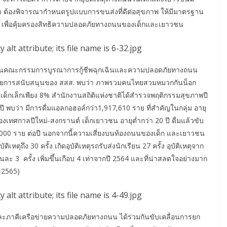
ต้องพิจารณากำหนดรูปแบบการขนส่งที่ดีต่อสุขภาพ ให้มีมาตรฐาน
น เพื่อคุ้มครองสิทธิความปลอดภัยทางถนนของเด็กและเยาวชน
ระธานคณะกรรมการบูรณาการกู้ชีพฉุกเฉินและความปลอดภัยทางถนน
2 โดยการสนับสนุนของ สสส. พบว่า ภาพรวมคนไทยสวมหมวกกันน็อก
นเด็กเล็กเพียง 8% สำนักงานสถิติแห่งชาติได้สำรวจพฤติกรรมสุขภาพปี
ี พบว่า มีการดื่มแอลกอฮอล์กว่า1,917,610 ราย ที่สำคัญในกลุ่ม อายุ
งเทศกาลปีใหม่-สงกรานต์ เด็กเยาวชน อายุต่ำกว่า 20 ปี ดื่มแล้วขับ
1,000 ราย ต่อปี นอกจากนี้ความเสี่ยงบนท้องถนนของเด็ก และเยาวชน
ติเหตุถึง 30 ครั้ง เกิดอุบัติเหตุรถรับส่งนักเรียน 27 ครั้ง อุบัติเหตุจาก
ือนละ 3 ครั้ง เพิ่มขึ้นเกือบ 4 เท่าจากปี 2564 และที่น่าสลดใจอย่างมาก
5-2565)
ละภาคีเครือข่ายความปลอดภัยทางถนน ได้ร่วมกันขับเคลื่อนการยก