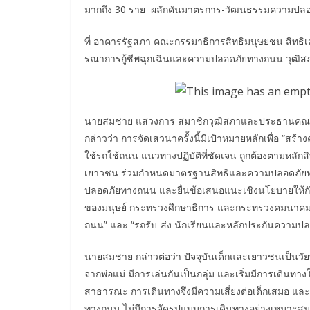
มากถึง 30 ราย ผลักดันมาตรการ-วัฒนธรรมความปลอดภ
ที่ อาคารรัฐสภา คณะกรรมาธิการสิทธิมนุษยชน สิทธิเ
รณาการกู้ชีพฉุกเฉินและความปลอดภัยทางถนน วุฒิสภ
นายสมชาย แสวงการ สมาชิกวุฒิสภาและประธานคณะกรร
กล่าวว่า การจัดเสวนาครั้งนี้มีเป้าหมายหลักเพื่อ “สร
ใช้รถใช้ถนน แนวทางปฏิบัติที่ชัดเจน ถูกต้องตามหลัก
เยาวชน ร่วมกำหนดมาตรฐานสิทธิและความปลอดภัยทา
ปลอดภัยทางถนน และยื่นข้อเสนอแนะเชิงนโยบายให้กั
ของมนุษย์ กระทรวงศึกษาธิการ และกระทรวงคมนาคม 
ถนน” และ “รถรับ-ส่ง นักเรียนและหลักประกันความป
นายสมชาย กล่าวต่อว่า ปัจจุบันเด็กและเยาวชนเป็นวัย
จากพ่อแม่ มีการเล่นกันเป็นกลุ่ม และเริ่มมีการเดิน
สาธารณะ การเดินทางจึงมีความเสี่ยงต่อเด็กเสมอ และห
ทางถนน ไม่มีการจัดรูปแบบการเดินทางอย่างเหมาะสม