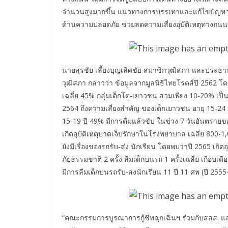
จำนวนสูงมากขึ้น แนวทางการบรรเทาและแก้ไขปัญหา 
ด้านความปลอดภัย ช่วยลดความเสี่ยงอุบัติเหตุทางถน
นายสุรชัย เลี้ยงบุญเลิศชัย สมาชิกวุฒิสภา และป
วุฒิสภา กล่าวว่า ข้อมูลจากมูลนิธิไทยโรดส์ปี 256
เฉลี่ย 45% กลุ่มเด็กโต-เยาวชน สวมเพียง 10-20% เป็
2564 ถึงความเสี่ยงสำคัญ ของเด็กเยาวชน อายุ 15-24 ป
15-19 ปี 49% มีการดื่มแล้วขับ ในช่วง 7 วันอันตรายขอ
เกิดอุบัติเหตุบาดเจ็บรักษาในโรงพยาบาล เฉลี่ย 800-
ยังมีเรื่องของรถรับ-ส่ง นักเรียน โดยพบว่าปี 2565 เกิดอุบั
ภัยธรรมชาติ 2 ครั้ง ลืมเด็กบนรถ 1 ครั้งเฉลี่ย เกือบเด
มีการลืมเด็กบนรถรับ-ส่งนักเรียน 11 ปี 11 ศพ (ปี 255
“คณะกรรมการบูรณาการกู้ชีพฉุกเฉินฯ ร่วมกับสสส. แ