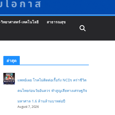
-วิทยาศาสตร์-เทคโนโลยี
สาธารณสุข
ล่าสุด
แพทย์เผย โรคไม่ติดต่อเรื้อรัง NCDs คร่าชีวิต
คนไทยก่อนวัยอันควร ทำสูญเสียทางเศรษฐกิจ
มหาศาล 1.6 ล้านล้านบาทต่อปี
August 7, 2026