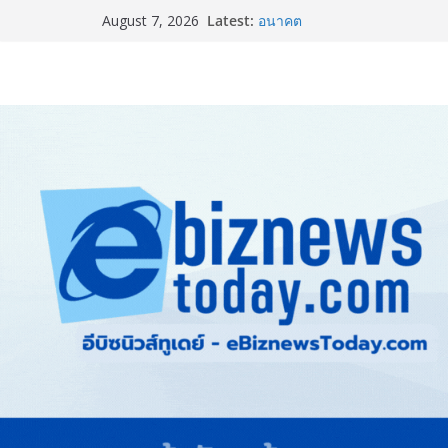
Latest:
Guangzhou Yinghao School เผย
August 7, 2026
อนาคต
TCMA จับมือแคนาดา ดันเทคโนโ
ไทย ปูทางอุตสาหกรรมปูนซีเมนต
แพทย์เผย โรคไม่ติดต่อเรื้อรัง
ทำสูญเสียทางเศรษฐกิจมหาศาล
ภาครัฐ-เอกชนจับมือสัมมนาให
สู่สากล พร้อมชวนผู้ประกอบไท
Stone Vietnam 2026”
อลิอันซ์ อยุธยา ส่งเสริมคนไทยเต
“Level Up the Care by Allia
ความเป็นห่วง” ในงาน Hug He