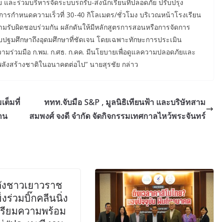
และร่วมบริหารจัดระบบรถรับ-ส่งนักเรียนที่ปลอดภัย ปรับปรุง
รกำหนดความเร็วที่ 30-40 กิโลเมตร/ชั่วโมง บริเวณหน้าโรงเรียน
ับผิดชอบร่วมกัน ผลักดันให้มีหลักสูตรการสอนหรือการจัดการ
ดับปฐมศึกษาถึงอุดมศึกษาที่ชัดเจน โดยเฉพาะทักษะการประเมิน
ามร่วมมือ ก.พม. ก.ศธ. ก.คค. มีนโยบายเพื่อดูแลความปลอดภัยและ
พลังสร้างชาติในอนาคตต่อไป” นายสุรชัย กล่าว
ต็มที่
ททท.จับมือ S&P , มูลนิธิเทียนฟ้า และบริษัทสาม
สาน
สมพงศ์ จงดี จำกัด จัดกิจกรรมเทศกาลไหว้พระจันทร์
ังชาวเยาวราช
งร่วมบิ๊กคลีนนิ่ง
ตรียมความพร้อม