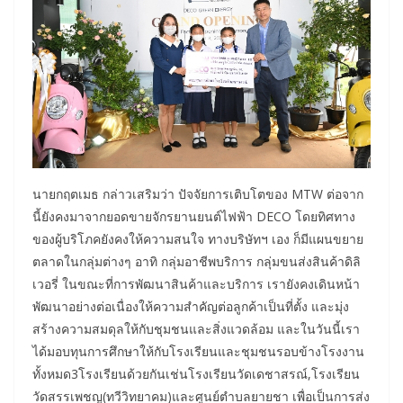
นายกฤตเมธ กล่าวเสริมว่า ปัจจัยการเติบโตของ MTW ต่อจาก
นี้ยังคงมาจากยอดขายจักรยานยนต์ไฟฟ้า DECO โดยทิศทาง
ของผู้บริโภคยังคงให้ความสนใจ ทางบริษัทฯ เอง ก็มีแผนขยาย
ตลาดในกลุ่มต่างๆ อาทิ กลุ่มอาชีพบริการ กลุ่มขนส่งสินค้าดิลิ
เวอรี่ ในขณะที่การพัฒนาสินค้าและบริการ เรายังคงเดินหน้า
พัฒนาอย่างต่อเนื่องให้ความสำคัญต่อลูกค้าเป็นที่ตั้ง และมุ่ง
สร้างความสมดุลให้กับชุมชนและสิ่งแวดล้อม และในวันนี้เรา
ได้มอบทุนการศึกษาให้กับโรงเรียนและชุมชนรอบข้างโรงงาน
ทั้งหมด3โรงเรียนด้วยกันเช่นโรงเรียนวัดเดชาสรณ์,โรงเรียน
วัดสรรเพชญ(ทวีวิทยาคม)และศูนย์ตำบลยายชา เพื่อเป็นการส่ง