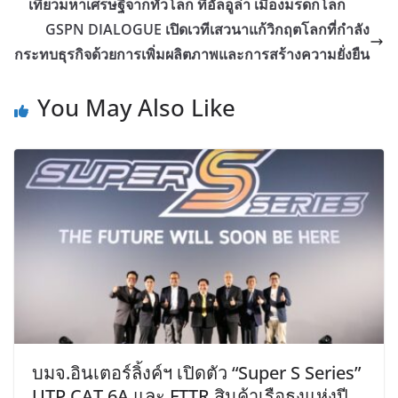
เที่ยวมหาเศรษฐีจากทั่วโลก ที่อัลอูล่า เมืองมรดกโลก
GSPN DIALOGUE เปิดเวทีเสวนาแก้วิกฤตโลกที่กำลัง
กระทบธุรกิจด้วยการเพิ่มผลิตภาพและการสร้างความยั่งยืน
You May Also Like
บมจ.อินเตอร์ลิ้งค์ฯ เปิดตัว “Super S Series”
UTP CAT 6A และ FTTR สินค้าเรือธงแห่งปี