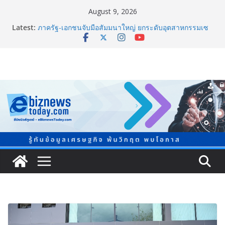
August 9, 2026
Latest:
ภาครัฐ-เอกชนจับมือสัมมนาใหญ่ ยกระดับอุตสาหกรรมเซ
รามิกไทยสู่สากล พร้อมชวนผู้ประกอบไทยร่วมงาน
“Ceramics Vietnam & Stone Vietnam 2026”
อลิอันซ์ อยุธยา ส่งเสริมคนไทยเตรียมพร้อมรับมือวิกฤต
เปิดพื้นที่ “Level Up the Care by Allianz Ayudhya
นิทรรศการยกระดับ…ความเป็นห่วง” ในงาน Hug
HeartYai
ยิ่งใหญ่ Thailand e-Commerce Expo 2026 ผนึกกว่า 50
พันธมิตร ปั้นผู้ประกอบการไทยสู่ตลาดโลก คาดเงินสะพัด
กว่า 300 ล้านบาท
LORDNINE จัดศึกคนดังสายเกม ไทย ปะทะ ฟิลิปปินส์ ใน
“Rise of the Tenth Lord” เปิดสงครามกิลด์ข้ามประเทศ
ฉลองเซิร์ฟเวอร์ใหม่ เฮเลนา
แพทย์เผย โรคไม่ติดต่อเรื้อรัง NCDs คร่าชีวิตคนไทยก่อน
วัยอันควร ทำสูญเสียทางเศรษฐกิจมหาศาล 1.6 ล้านล้าน
บาทต่อปี