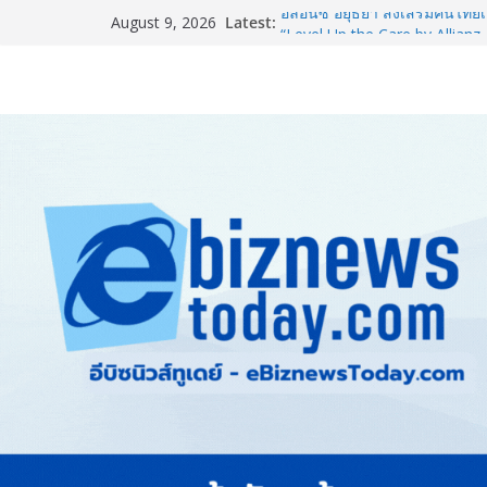
Latest:
อลิอันซ์ อยุธยา ส่งเสริมคนไทยเต
August 9, 2026
“Level Up the Care by Allia
ความเป็นห่วง” ในงาน Hug He
ยิ่งใหญ่ Thailand e-Commerce
ปั้นผู้ประกอบการไทยสู่ตลาดโล
LORDNINE จัดศึกคนดังสายเกม 
the Tenth Lord” เปิดสงครามกิ
ใหม่ เฮเลนา
แพทย์เผย โรคไม่ติดต่อเรื้อรัง
ทำสูญเสียทางเศรษฐกิจมหาศาล
ภาครัฐ-เอกชนจับมือสัมมนาให
สู่สากล พร้อมชวนผู้ประกอบไท
Stone Vietnam 2026”