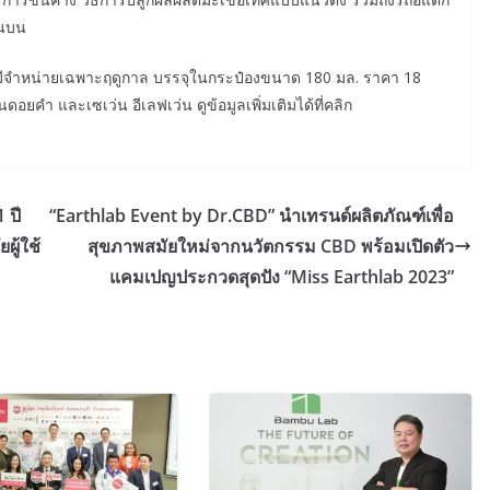
อนบน
่น มีจำหน่ายเฉพาะฤดูกาล บรรจุในกระป๋องขนาด 180 มล. ราคา 18
ดอยคำ และเซเว่น อีเลฟเว่น ดูข้อมูลเพิ่มเติมได้ที่คลิก
 ปี
“Earthlab Event by Dr.CBD” นำเทรนด์ผลิตภัณฑ์เพื่อ
ู้ใช้
สุขภาพสมัยใหม่จากนวัตกรรม CBD พร้อมเปิดตัว
แคมเปญประกวดสุดปัง “Miss Earthlab 2023”