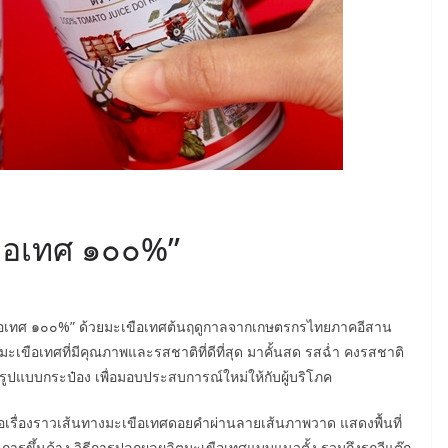
ขือเทศ ๑๐๐%”
เขือเทศ ๑๐๐%” ด้วยมะเขือเทศต้นฤดูกาลจากเกษตรกรไทยภาคอีสาน
ด้มะเขือเทศที่มีคุณภาพและรสชาติที่ดีที่สุด มาคั้นสด รสฉ่ำ คงรสชาติ
ูปแบบกระป๋อง เพื่อมอบประสบการณ์ใหม่ให้กับผู้บริโภค
รื่องราวเส้นทางมะเขือเทศดอยคำผ่านลายเส้นภาพวาด แสดงพื้นที่
ารขึ้นค้าง วิธีการปลูกผลผลิตมะเขือเทศแบบแนวตั้ง รวมถึงรถอีแต๊ก