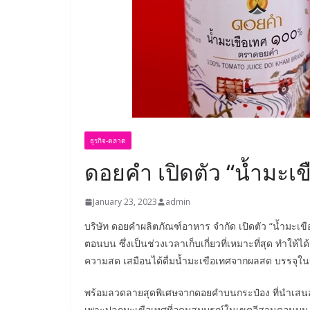
ธุรกิจ-ตลาด
ดอยคำ เปิดตัว “น้ำมะเ
January 23, 2023
admin
บริษัท ดอยคำผลิตภัณฑ์อาหาร จำกัด เปิดตัว “น้ำมะ
ตอนบน ซึ่งเป็นช่วงเวลาเก็บเกี่ยวที่เหมาะที่สุด ทำให้ไ
ความสด เสมือนได้ดื่มน้ำมะเขือเทศจากผลสด บรรจุในร
พร้อมลวดลายสุดพิเศษจากดอยคำบนกระป๋อง ที่นำเสนอเ
เพาะปลูกมะเขือเทศที่อุดมสมบูรณ์ในเขตอีสานตอนบน ก