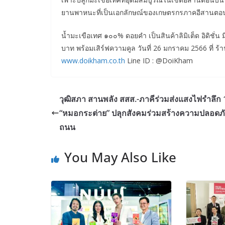
ยานพาหนะที่เป็นเอกลักษณ์ของเกษตรกรภาคอีสานต
น้ำมะเขือเทศ ๑๐๐% ดอยคำ เป็นสินค้าลิมิเต็ด อิดิชั
บาท พร้อมเสิร์ฟความคูล วันที่ 26 มกราคม 2566 ที่ ร้าน
www.doikham.co.th
Line ID : @DoiKham
วุฒิสภา สานพลัง สสส.-ภาคีร่วมส่งแสงไฟรำลึก 1
“หมอกระต่าย” ปลุกสังคมร่วมสร้างความปลอดภัยผ
ถนน
You May Also Like