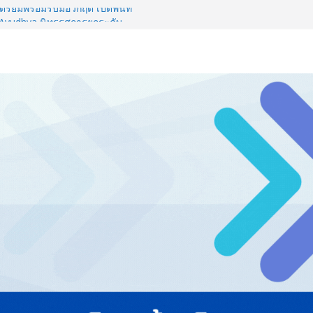
รียมพร้อมรับมือวิกฤต เปิดพื้นที่
nz Ayudhya นิทรรศการยกระดับ…
artYai
 Expo 2026 ผนึกกว่า 50 พันธมิตร
ก คาดเงินสะพัดกว่า 300 ล้านบาท
ไทย ปะทะ ฟิลิปปินส์ ใน “Rise of
ลด์ข้ามประเทศ ฉลองเซิร์ฟเวอร์
 NCDs คร่าชีวิตคนไทยก่อนวัยอันควร
 1.6 ล้านล้านบาทต่อปี
ญ่ ยกระดับอุตสาหกรรมเซรามิกไทย
ยร่วมงาน “Ceramics Vietnam &