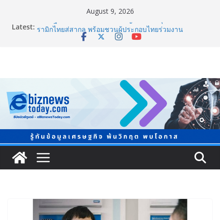
August 9, 2026
Latest:
ภาครัฐ-เอกชนจับมือสัมมนาใหญ่ ยกระดับอุตสาหกรรมเซ
รามิกไทยสู่สากล พร้อมชวนผู้ประกอบไทยร่วมงาน
“Ceramics Vietnam & Stone Vietnam 2026”
อลิอันซ์ อยุธยา ส่งเสริมคนไทยเตรียมพร้อมรับมือวิกฤต
เปิดพื้นที่ “Level Up the Care by Allianz Ayudhya
นิทรรศการยกระดับ…ความเป็นห่วง” ในงาน Hug
HeartYai
ยิ่งใหญ่ Thailand e-Commerce Expo 2026 ผนึกกว่า 50
พันธมิตร ปั้นผู้ประกอบการไทยสู่ตลาดโลก คาดเงินสะพัด
กว่า 300 ล้านบาท
LORDNINE จัดศึกคนดังสายเกม ไทย ปะทะ ฟิลิปปินส์ ใน
“Rise of the Tenth Lord” เปิดสงครามกิลด์ข้ามประเทศ
ฉลองเซิร์ฟเวอร์ใหม่ เฮเลนา
แพทย์เผย โรคไม่ติดต่อเรื้อรัง NCDs คร่าชีวิตคนไทยก่อน
วัยอันควร ทำสูญเสียทางเศรษฐกิจมหาศาล 1.6 ล้านล้าน
บาทต่อปี