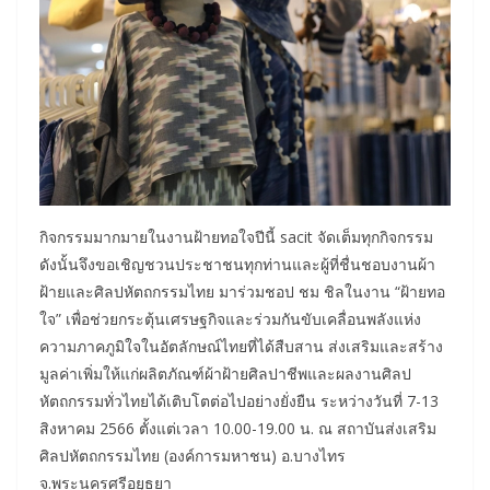
กิจกรรมมากมายในงานฝ้ายทอใจปีนี้ sacit จัดเต็มทุกกิจกรรม
ดังนั้นจึงขอเชิญชวนประชาชนทุกท่านและผู้ที่ชื่นชอบงานผ้า
ฝ้ายและศิลปหัตถกรรมไทย มาร่วมชอป ชม ชิลในงาน “ฝ้ายทอ
ใจ” เพื่อช่วยกระตุ้นเศรษฐกิจและร่วมกันขับเคลื่อนพลังแห่ง
ความภาคภูมิใจในอัตลักษณ์ไทยที่ได้สืบสาน ส่งเสริมและสร้าง
มูลค่าเพิ่มให้แก่ผลิตภัณฑ์ผ้าฝ้ายศิลปาชีพและผลงานศิลป
หัตถกรรมทั่วไทยได้เติบโตต่อไปอย่างยั่งยืน ระหว่างวันที่ 7-13
สิงหาคม 2566 ตั้งแต่เวลา 10.00-19.00 น. ณ สถาบันส่งเสริม
ศิลปหัตถกรรมไทย (องค์การมหาชน) อ.บางไทร
จ.พระนครศรีอยุธยา