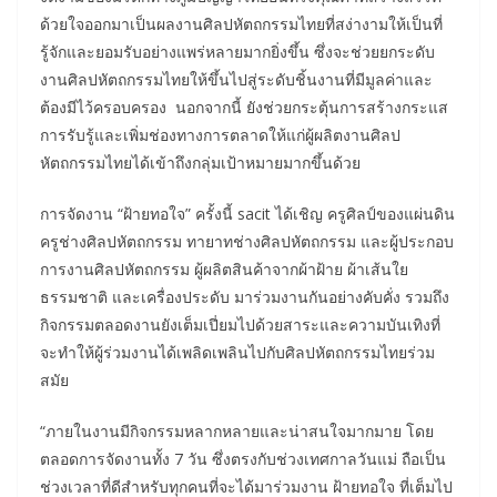
ด้วยใจออกมาเป็นผลงานศิลปหัตถกรรมไทยที่สง่างามให้เป็นที่
รู้จักและยอมรับอย่างแพร่หลายมากยิ่งขึ้น ซึ่งจะช่วยยกระดับ
งานศิลปหัตถกรรมไทยให้ขึ้นไปสู่ระดับชิ้นงานที่มีมูลค่าและ
ต้องมีไว้ครอบครอง นอกจากนี้ ยังช่วยกระตุ้นการสร้างกระแส
การรับรู้และเพิ่มช่องทางการตลาดให้แก่ผู้ผลิตงานศิลป
หัตถกรรมไทยได้เข้าถึงกลุ่มเป้าหมายมากขึ้นด้วย
การจัดงาน “ฝ้ายทอใจ” ครั้งนี้ sacit ได้เชิญ ครูศิลป์ของแผ่นดิน
ครูช่างศิลปหัตถกรรม ทายาทช่างศิลปหัตถกรรม และผู้ประกอบ
การงานศิลปหัตถกรรม ผู้ผลิตสินค้าจากผ้าฝ้าย ผ้าเส้นใย
ธรรมชาติ และเครื่องประดับ มาร่วมงานกันอย่างคับคั่ง รวมถึง
กิจกรรมตลอดงานยังเต็มเปี่ยมไปด้วยสาระและความบันเทิงที่
จะทำให้ผู้ร่วมงานได้เพลิดเพลินไปกับศิลปหัตถกรรมไทยร่วม
สมัย
“ภายในงานมีกิจกรรมหลากหลายและน่าสนใจมากมาย โดย
ตลอดการจัดงานทั้ง 7 วัน ซึ่งตรงกับช่วงเทศกาลวันแม่ ถือเป็น
ช่วงเวลาที่ดีสำหรับทุกคนที่จะได้มาร่วมงาน ฝ้ายทอใจ ที่เต็มไป