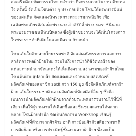
ส่งเสริมศิลปหัตถกรรมไทย กล่าวว่า กิจกรรมภายในงาน ฝ้ายทอ
ใจ ครั้งนี้ จัดเป็นโซนต่าง ๆ ประกอบด้วย โซนใต้พระบารมีแม่
ของแผ่นดิน จัดแสดงนิทรรศการพระราชกรณียกิจ เพื่อ
เฉลิมพระเกียรติสมเด็จพระนางเจ้าสิริกิติ์ พระบรมราชินีนาถ
พระบรมราชชนนีพันปีหลวง ซึ่งผู้เข้าชมงานจะได้เห็นโครงการ
ในพระราชดำที่เติบโตและมีความก้าวหน้า
โซนเส้นใยฝ้ายสายใยธรรมชาติ จัดแสดงนิทรรศการและการ
สาธิตการทอผ้าฝ้ายไทย รวมไปถึงการนำวิถีชีวิตทอผ้าของ
แต่ละภาคนำมาจัดแสดงให้เห็นถึงความสง่างามของผ้าฝ้ายไทย
โซนต้นฝ้ายสู่ปลายผ้า จัดแสดงและจำหน่ายผลิตภัณฑ์
ผลิตภัณฑ์ของสมาชิก sacit กว่า 150 บูธ ซึ่งมีผลิตภัณฑ์จากผ้า
ฝ้าย เส้นใยธรรมชาติ และผลิตภัณฑ์หัตถศิลป์อื่น ๆ ซึ่งถือ
เป็นการนำผลิตภัณฑ์ผ้าฝ้ายจากทั่วประเทศมารวบรวมไว้ที่นี่ที่
เดียว เพื่อให้ผู้ร่วมงานได้เลือกซื้อและชื่นชมผลงานได้หลาก
หลาย โซนฝ้ายทำมือ จัดเป็นกิจกรรม Workshop เรียนรู้
ผลิตภัณฑ์ที่ทำมาจากผ้าฝ้าย อาทิ การย้อมผ้าด้วยสีธรรมชาติ
การมัดย้อม หรือการประดิษฐ์ชิ้นงานจากผ้าฝ้าย ซึ่งจะเป็น