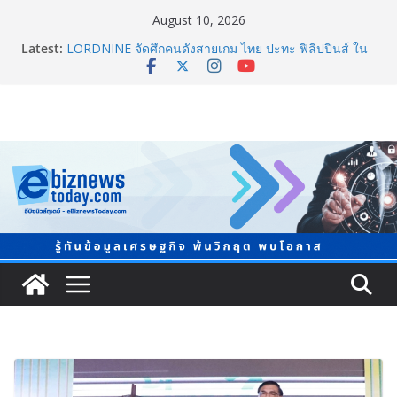
August 10, 2026
Latest:
ยิ่งใหญ่ Thailand e-Commerce Expo 2026 ผนึกกว่า 50
พันธมิตร ปั้นผู้ประกอบการไทยสู่ตลาดโลก คาดเงินสะพัด
กว่า 300 ล้านบาท
LORDNINE จัดศึกคนดังสายเกม ไทย ปะทะ ฟิลิปปินส์ ใน
“Rise of the Tenth Lord” เปิดสงครามกิลด์ข้ามประเทศ
ฉลองเซิร์ฟเวอร์ใหม่ เฮเลนา
“ทรงศักดิ์” ประชุมร่างแผน สสส. ปี 70 เน้นขยายงานสร้าง
เสริมสุขภาพรายจังหวัด หนุนวาระกลาง “ขับเคลื่อนใช้
ข้อมูลเชิงพื้นที่” เล็งวัดผลได้ภายใน 1 ปี
จับตาการตลาดบุหรี่ไฟฟ้าผ่านโลกโซเซียล
ชวนโหวต “People’s Choice Awards” ดันผู้บริโภคร่วม
ตัดสินสุดยอดบริษัทอสังหาฯ และเอเจนต์ที่ชื่นชอบแห่งปี
2026