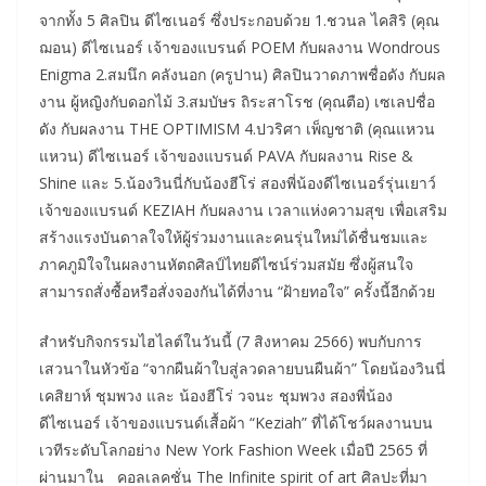
จากทั้ง 5 ศิลปิน ดีไซเนอร์ ซึ่งประกอบด้วย 1.ชวนล ไคสิริ (คุณ
ฌอน) ดีไซเนอร์ เจ้าของแบรนด์ POEM กับผลงาน Wondrous
Enigma 2.สมนึก คลังนอก (ครูปาน) ศิลปินวาดภาพชื่อดัง กับผล
งาน ผู้หญิงกับดอกไม้ 3.สมบัษร ถิระสาโรช (คุณตือ) เซเลปชื่อ
ดัง กับผลงาน THE OPTIMISM 4.ปวริศา เพ็ญชาติ (คุณแหวน
แหวน) ดีไซเนอร์ เจ้าของแบรนด์ PAVA กับผลงาน Rise &
Shine และ 5.น้องวินนี่กับน้องฮีโร่ สองพี่น้องดีไซเนอร์รุ่นเยาว์
เจ้าของแบรนด์ KEZIAH กับผลงาน เวลาแห่งความสุข เพื่อเสริม
สร้างแรงบันดาลใจให้ผู้ร่วมงานและคนรุ่นใหม่ได้ชื่นชมและ
ภาคภูมิใจในผลงานหัตถศิลป์ไทยดีไซน์ร่วมสมัย ซึ่งผู้สนใจ
สามารถสั่งซื้อหรือสั่งจองกันได้ที่งาน “ฝ้ายทอใจ” ครั้งนี้อีกด้วย
สำหรับกิจกรรมไฮไลต์ในวันนี้ (7 สิงหาคม 2566) พบกับการ
เสวนาในหัวข้อ “จากผืนผ้าใบสู่ลวดลายบนผืนผ้า” โดยน้องวินนี่
เคสิยาห์ ชุมพวง และ น้องฮีโร่ วจนะ ชุมพวง สองพี่น้อง
ดีไซเนอร์ เจ้าของแบรนด์เสื้อผ้า “Keziah” ที่ได้โชว์ผลงานบน
เวทีระดับโลกอย่าง New York Fashion Week เมื่อปี 2565 ที่
ผ่านมาใน คอลเลคชั่น The Infinite spirit of art ศิลปะที่มา