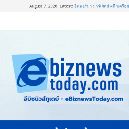
Thailand LAB INTERNATIONA
Latest:
August 7, 2026
INTERNATIONAL และ Future
AI ขับเคลื่อนนวัตกรรมวิทยาศ
อินฟอร์มา มาร์เก็ตส์ ผนึกเครือข
& Hospitality Thailand 2026เช
ครบวงจร
TCMA จับมือแคนาดา ดันเทคโนโ
ไทย ปูทางอุตสาหกรรมปูนซีเมนต
8.8 “ซูเลียน” รวมพลังนักธุรกิจ
CEO “ดร.ปิยะวัฒน์” ถ่ายทอดวิสั
“โชค รถแห่” ยกวง
สตาร์ทวันนี้ Franchise Expo 
ธุรกิจ&แฟรนไชส์ ซัพพลายเออร
เงินสะพัด 220 ลบ.