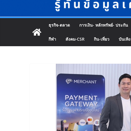
ธุรกิจ-ตลาด
การเงิน- หลักทรัพย์- ประกัน
กีฬา
สังคม-CSR
กิน-เที่ยว
บันเทิง