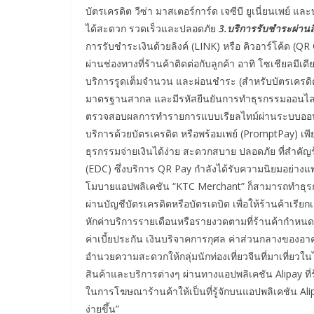
บัตรเครดิต วีซ่า มาสเตอร์การ์ด เจซีบี ยูเนี่ยนเพย์ แล
ได้สะดวก รวดเร็วและปลอดภัย
3.บริการรับชำระผ่านลิ
การรับชำระเงินด้วยลิงค์ (LINK) หรือ คิวอาร์โค้ด (QR 
ผ่านช่องทางที่ร้านค้าติดต่อกับลูกค้า อาทิ โซเชียลมี
บริการรูดเต็มจำนวน และผ่อนชำระ (สำหรับบัตรเครดิ
มาตรฐานสากล และมีรหัสยืนยันการทำธุรกรรมออนไลน
ตรวจสอบผลการทำรายการแบบเรียลไทม์ผ่านระบบออนไ
บริการด้วยบัตรเครดิต หรือพร้อมเพย์ (PromptPay) เ
ธุรกรรมจ่ายเงินได้ง่าย สะดวกสบาย ปลอดภัย ที่สำคัญร้า
(EDC) ซึ่งบริการ QR Pay กำลังได้รับความนิยมอย่างแพ
โมบายแอปพลิเคชัน “KTC Merchant” ก็สามารถทำธุรก
ผ่านบัญชีบัตรเครดิตหรือบัตรเดบิต เพื่อให้ร้านค้าเรี
หักค่าบริการรายเดือนหรือรายงวดตามที่ร้านค้าก
ค่าเบี้ยประกัน เงินบริจาคการกุศล ค่าส่วนกลางของอาคา
อำนวยความสะดวกให้กลุ่มนักท่องเที่ยวจีนที่มาเที่ยว
สินค้าและบริการต่างๆ ผ่านทางแอปพลิเคชัน Alipay ที่ร
ในการโฆษณาร้านค้าให้เป็นที่รู้จักบนแอปพลิเคชัน Alipay
ง่ายขึ้น”