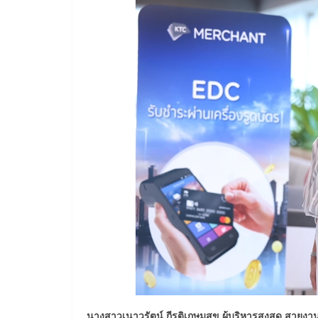
นางสาวเนาวรัตน์ กีรติเกษมสุข ผู้บริหารสูงสุด สายง