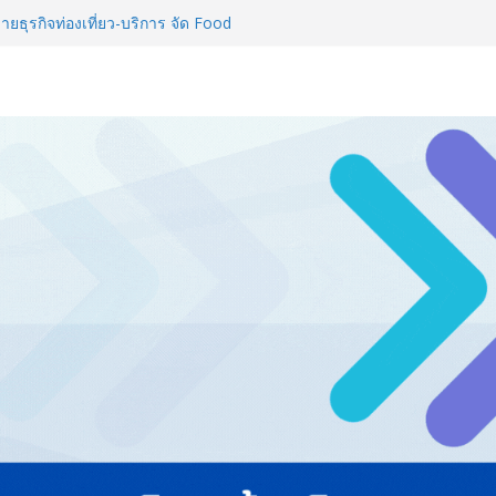
L 2026 ผนึก Bio+HealthTech
CHEM INTERNATIONAL เปิดเวที
าสตร์และสุขภาพ
่ายธุรกิจท่องเที่ยว-บริการ จัด Food
ื่อม 4 งานใหญ่ สร้างโอกาสธุรกิจ
ลยีดักจับคาร์บอนเครื่องแรกใน
์สู่ Net Zero 2050
ทั่วประเทศ จัดประชุมใหญ่แห่งปี พบ
ยทัศน์ธุรกิจ พร้อมฟรีคอนเสิร์ต
Thailand & TESE 2026 พบทัพ
์สินค้า ลดใหญ่กว่า 250 บูธ คาด