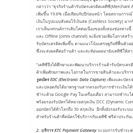
กล่าวว่า “ธุรกิจร้านค้ารับบัตรเครดิตเคทีซี(Merchan
เพิ่มขึ้น 19.6% เมื่อเทียบกับปีก่อนหน้า โดยสถานการณ์
เงินในรูปแบบสังคมไร้เงินสด (Cashless Society) มากขึ
เราเห็นเทรนด์การเติบโตต่อเนื่องของทั้งสองช่องทางนี้ 
และ Offline (omni channel) จะยิ่งช่วยเพิ่มโอกาสสร้า
รับบัตรเครดิตเพิ่มขึ้น ตามแนวโน้มเศรษฐกิจที่ฟื้นตัวอ
ซึ่งจะส่งผลดีต่อร้านค้า และสะท้อนผลมายังเคทีซีให้
“เคทีซีจึงได้ศึกษาและพัฒนาบริการร้านค้ารับบัตรเคร
ค้าเพิ่มศักยภาพและโอกาสในการขายสินค้าและบริการ
รูดบัตร EDC (Electronic Data Capture)
เพียงแตะบัตรจ่
และปลอดภัยได้มาตรฐานสากลรองรับการชำระเงินได้ทั
ชำระด้วย Google Pay ในเครื่องเดียว สามารถชำระได้
พร้อมรองรับบัตรได้หลายสกุลเงิน DCC (Dynamic Cur
ออกบัตรได้ทั่วโลกถึง 30 สกุลเงิน อีกทั้งยังรองรั
สำหรับร้านค้าที่สมัครใช้บริการกับเคทีซี ฟรีค่าประกัน
2. บริการ KTC Payment Gateway
ระบบการรับชำระค่า