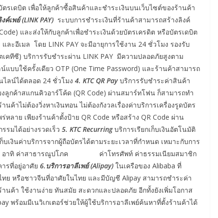
ะบัตรเดบิต เพื่อให้ลูกค้าซื้อสินค้าและชำระเงินบนเว็บไซต์ของร้านค้า
งค์เพย์ (LINK PAY)
ระบบการชำระเงินที่ร้านค้าสามารถสร้างลิงค์
Code) และส่งให้กับลูกค้าเพื่อชำระเงินด้วยบัตรเครดิต หรือบัตรเดบิต
เดีย และอีเมล โดย LINK PAY จะมีอายุการใช้งาน 24 ชั่วโมง รองรับ
ตเคทีซี) บริการรับชำระผ่าน LINK PAY มีความปลอดภัยสูงตาม
์แบบใช้ครั้งเดียว OTP (One Time Password) และร้านค้าสามารถ
ลน์ได้ตลอด 24 ชั่วโมง
4. KTC QR Pay
บริการรับชำระค่าสินค้า
พียงลูกค้าสแกนคิวอาร์โค้ด (QR Code) ผ่านสมาร์ทโฟน ก็สามารถทำ
นค้าไม่ต้องวิ่งหาเงินทอน ไม่ต้องกังวลเรื่องค่าบริการเครื่องรูดบัตร
ร่หลาย เพียงร้านค้าตั้งป้าย QR Code หรือสร้าง QR Code ผ่าน
รรมได้อย่างรวดเร็ว
5. KTC Recurring
บริการเรียกเก็บเงินอัตโนมัติ
ยกเก็บเงินค่าบริการจากผู้ถือบัตรได้ตามระยะเวลาที่กำหนด เหมาะกับการ
ำหนด อาทิ ค่าสาธารณูปโภค ค่าโทรศัพท์ ค่าธรรมเนียมสมาชิก
รที่อยู่อาศัย
6.บริการอาลีเพย์ (Alipay)
ในเครือของ Alibaba ที่
ในไทย หรือชาวจีนที่อาศัยในไทย และมีบัญชี Alipay สามารถชำระค่า
้านค้า ใช้งานง่าย ทันสมัย สะดวกและปลอดภัย อีกทั้งยังเพิ่มโอกาส
 พร้อมมีเนวิเกเตอร์ช่วยให้ผู้ใช้บริการอาลีเพย์ค้นหาที่ตั้งร้านค้าได้