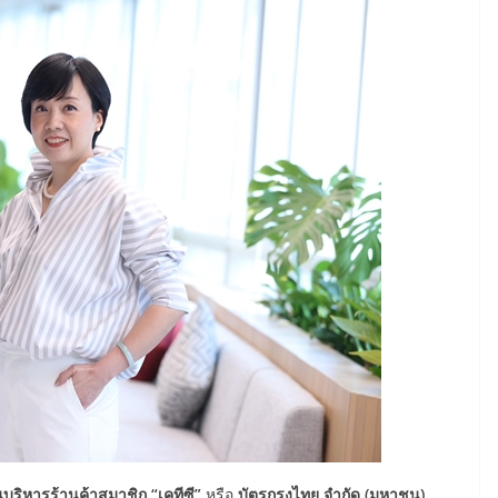
านบริหารร้านค้าสมาชิก
“เคทีซี”
หรือ
บัตรกรุงไทย จำกัด (มหาชน)