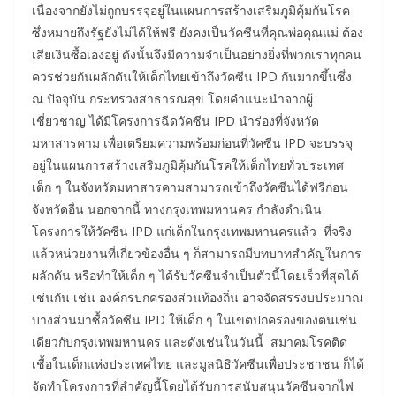
เนื่องจากยังไม่ถูกบรรจุอยู่ในแผนการสร้างเสริมภูมิคุ้มกันโรค
ซึ่งหมายถึงรัฐยังไม่ได้ให้ฟรี ยังคงเป็นวัคซีนที่คุณพ่อคุณแม่ ต้อง
เสียเงินซื้อเองอยู่ ดังนั้นจึงมีความจำเป็นอย่างยิ่งที่พวกเราทุกคน
ควรช่วยกันผลักดันให้เด็กไทยเข้าถึงวัคซีน IPD กันมากขึ้นซึ่ง
ณ ปัจจุบัน กระทรวงสาธารณสุข โดยคำแนะนำจากผู้
เชี่ยวชาญ ได้มีโครงการฉีดวัคซีน IPD นำร่องที่จังหวัด
มหาสารคาม เพื่อเตรียมความพร้อมก่อนที่วัคซีน IPD จะบรรจุ
อยู่ในแผนการสร้างเสริมภูมิคุ้มกันโรคให้เด็กไทยทั่วประเทศ
เด็ก ๆ ในจังหวัดมหาสารคามสามารถเข้าถึงวัคซีนได้ฟรีก่อน
จังหวัดอื่น นอกจากนี้ ทางกรุงเทพมหานคร กำลังดำเนิน
โครงการให้วัคซีน IPD แก่เด็กในกรุงเทพมหานครแล้ว ที่จริง
แล้วหน่วยงานที่เกี่ยวข้องอื่น ๆ ก็สามารถมีบทบาทสำคัญในการ
ผลักดัน หรือทำให้เด็ก ๆ ได้รับวัคซีนจำเป็นตัวนี้โดยเร็วที่สุดได้
เช่นกัน เช่น องค์กรปกครองส่วนท้องถิ่น อาจจัดสรรงบประมาณ
บางส่วนมาซื้อวัคซีน IPD ให้เด็ก ๆ ในเขตปกครองของตนเช่น
เดียวกับกรุงเทพมหานคร และดังเช่นในวันนี้ สมาคมโรคติด
เชื้อในเด็กแห่งประเทศไทย และมูลนิธิวัคซีนเพื่อประชาชน ก็ได้
จัดทำโครงการที่สำคัญนี้โดยได้รับการสนับสนุนวัคซีนจากไฟ