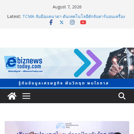
August 7, 2026
Guangzhou Yinghao School เผยวิสัยทัศน์การศึกษาที่
Latest:
พร้อมรับอนาคต
TCMA จับมือแคนาดา ดันเทคโนโลยีดักจับคาร์บอนเครื่อง
แรกในไทย ปูทางอุตสาหกรรมปูนซีเมนต์สู่ Net Zero 2050
แพทย์เผย โรคไม่ติดต่อเรื้อรัง NCDs คร่าชีวิตคนไทยก่อน
วัยอันควร ทำสูญเสียทางเศรษฐกิจมหาศาล 1.6 ล้านล้าน
บาทต่อปี
ภาครัฐ-เอกชนจับมือสัมมนาใหญ่ ยกระดับอุตสาหกรรมเซ
รามิกไทยสู่สากล พร้อมชวนผู้ประกอบไทยร่วมงาน
“Ceramics Vietnam & Stone Vietnam 2026”
อลิอันซ์ อยุธยา ส่งเสริมคนไทยเตรียมพร้อมรับมือวิกฤต
เปิดพื้นที่ “Level Up the Care by Allianz Ayudhya
นิทรรศการยกระดับ…ความเป็นห่วง” ในงาน Hug
HeartYai