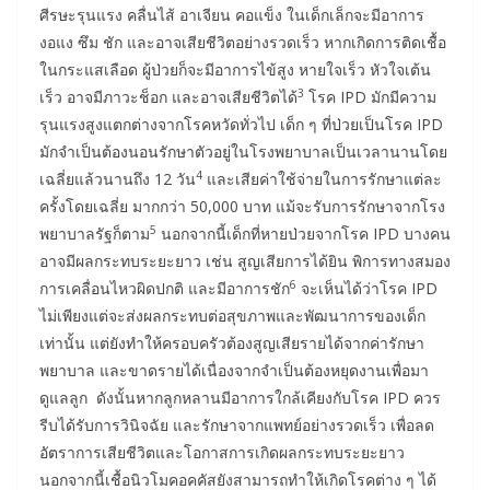
ศีรษะรุนแรง คลื่นไส้ อาเจียน คอแข็ง ในเด็กเล็กจะมีอาการ
งอแง ซึม ชัก และอาจเสียชีวิตอย่างรวดเร็ว หากเกิดการติดเชื้อ
ในกระแสเลือด ผู้ป่วยก็จะมีอาการไข้สูง หายใจเร็ว หัวใจเต้น
3
เร็ว อาจมีภาวะช็อก และอาจเสียชีวิตได้
โรค IPD มักมีความ
รุนแรงสูงแตกต่างจากโรคหวัดทั่วไป เด็ก ๆ ที่ป่วยเป็นโรค IPD
มักจำเป็นต้องนอนรักษาตัวอยู่ในโรงพยาบาลเป็นเวลานานโดย
4
เฉลี่ยแล้วนานถึง 12 วัน
และเสียค่าใช้จ่ายในการรักษาแต่ละ
ครั้งโดยเฉลี่ย มากกว่า 50,000 บาท แม้จะรับการรักษาจากโรง
5
พยาบาลรัฐก็ตาม
นอกจากนี้เด็กที่หายป่วยจากโรค IPD บางคน
อาจมีผลกระทบระยะยาว เช่น สูญเสียการได้ยิน พิการทางสมอง
6
การเคลื่อนไหวผิดปกติ และมีอาการชัก
จะเห็นได้ว่าโรค IPD
ไม่เพียงแต่จะส่งผลกระทบต่อสุขภาพและพัฒนาการของเด็ก
เท่านั้น แต่ยังทำให้ครอบครัวต้องสูญเสียรายได้จากค่ารักษา
พยาบาล และขาดรายได้เนื่องจากจำเป็นต้องหยุดงานเพื่อมา
ดูแลลูก ดังนั้นหากลูกหลานมีอาการใกล้เคียงกับโรค IPD ควร
รีบได้รับการวินิจฉัย และรักษาจากแพทย์อย่างรวดเร็ว เพื่อลด
อัตราการเสียชีวิตและโอกาสการเกิดผลกระทบระยะยาว
นอกจากนี้เชื้อนิวโมคอคคัสยังสามารถทำให้เกิดโรคต่าง ๆ ได้