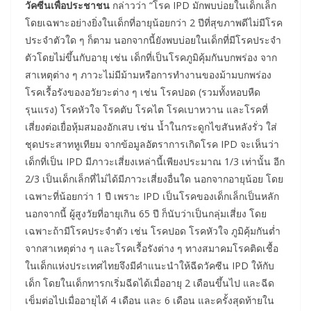
วัคซีนเพื่อประชาชน
กล่าวว่า “โรค IPD มักพบบ่อยในเด็กเล็ก
โดยเฉพาะอย่างยิ่งในเด็กที่อายุน้อยกว่า 2 ปีที่สุขภาพดีไม่มีโรค
ประจำตัวใด ๆ ก็ตาม นอกจากนี้ยังพบบ่อยในเด็กที่มีโรคประจำ
ตัวโดยไม่ขึ้นกับอายุ เช่น เด็กที่เป็นโรคภูมิคุ้มกันบกพร่อง จาก
สาเหตุต่าง ๆ ภาวะไม่มีม้ามหรือการทำงานของม้ามบกพร่อง
โรคเรื้อรังของอวัยวะต่าง ๆ เช่น โรคปอด (รวมทั้งหอบหืด
รุนแรง) โรคหัวใจ โรคตับ โรคไต โรคเบาหวาน และโรคที่
เสี่ยงต่อเยื่อหุ้มสมองอักเสบ เช่น น้ำในกระดูกไขสันหลังรั่ว ใส่
ชุดประสาทหูเทียม จากข้อมูลอัตราการเกิดโรค IPD จะเห็นว่า
เด็กที่เป็น IPD มีภาวะเสี่ยงเหล่านี้เพียงประมาณ 1/3 เท่านั้น อีก
2/3 เป็นเด็กเล็กที่ไม่ได้มีภาวะเสี่ยงอื่นใด นอกจากอายุน้อย โดย
เฉพาะที่น้อยกว่า 1 ปี เพราะ IPD เป็นโรคของเด็กเล็กเป็นหลัก
นอกจากนี้ ผู้สูงวัยที่อายุเกิน 65 ปี ก็นับว่าเป็นกลุ่มเสี่ยง โดย
เฉพาะถ้ามีโรคประจำตัว เช่น โรคปอด โรคหัวใจ ภูมิคุ้มกันต่ำ
จากสาเหตุต่าง ๆ และโรคเรื้อรังต่าง ๆ ทางสมาคมโรคติดเชื้อ
ในเด็กแห่งประเทศไทยจึงมีคำแนะนำให้ฉีดวัคซีน IPD ให้กับ
เด็ก โดยในเด็กทารกเริ่มฉีดได้เมื่ออายุ 2 เดือนขึ้นไป และฉีด
เข็มต่อไปเมื่ออายุได้ 4 เดือน และ 6 เดือน และครั้งสุดท้ายใน