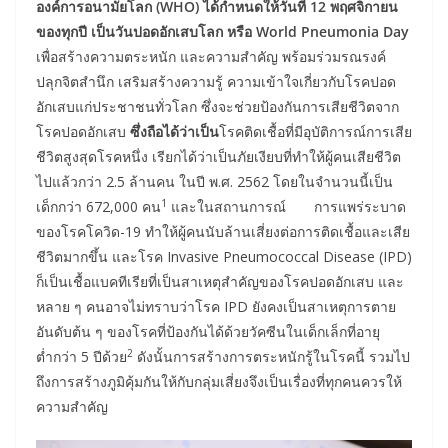
องค์การอนามัยโลก (WHO) ได้กำหนดให้วันที่ 12 พฤศจิกายน
ของทุกปี เป็นวันปอดอักเสบโลก หรือ World Pneumonia Day
เพื่อสร้างความตระหนัก และความสำคัญ พร้อมร่วมรณรงค์
ปลุกจิตสำนึก เสริมสร้างความรู้ ความเข้าใจเกี่ยวกับโรคปอด
อักเสบแก่ประชาชนทั่วโลก ซึ่งจะช่วยป้องกันการเสียชีวิตจาก
โรคปอดอักเสบ
ซึ่งถือได้ว่าเป็น
โรคติดเชื้อที่มีอุบัติการณ์การเสีย
ชีวิตสูงสุดโรคหนึ่ง เรียกได้ว่าเป็นภัยเงียบที่ทำให้ผู้คนเสียชีวิต
ไปแล้วกว่า 2.5 ล้านคน ในปี พ.ศ. 2562 โดยในจำนวนนี้เป็น
1
เด็กกว่า 672,000 คน
และในสถานการณ์ การแพร่ระบาด
ของโรคโควิด-19 ทำให้ผู้คนนับล้านเสี่ยงต่อการติดเชื้อและเสีย
ชีวิตมากขึ้น และโรค Invasive Pneumococcal Disease (IPD)
ก็เป็นเชื้อแบคทีเรียที่เป็นสาเหตุสำคัญของโรคปอดอักเสบ และ
หลาย ๆ คนอาจไม่ทราบว่าโรค IPD ยังคงเป็นสาเหตุการตาย
อันดับต้น ๆ ของโรคที่ป้องกันได้ด้วยวัคซีนในเด็กเล็กที่อายุ
2
ต่ำกว่า 5 ปีด้วย
ดังนั้นการสร้างการตระหนักรู้ในโรคนี้ รวมไป
ถึงการสร้างภูมิคุ้มกันให้กับกลุ่มเสี่ยงจึงเป็นเรื่องที่ทุกคนควรให้
ความสำคัญ