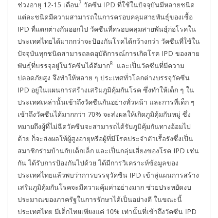
7
ช่วงอายุ 12-15 เดือน
วัคซีน IPD ที่ใช้ในปัจจุบันมีหลายชนิด
แต่ละชนิดมีความสามารถในการครอบคลุมสายพันธุ์ของเชื้อ
IPD ที่แตกต่างกันออกไป วัคซีนที่ครอบคลุมสายพันธุ์ก่อโรคใน
ประเทศไทยได้มากกว่าจะป้องกันโรคได้กว้างกว่า วัคซีนที่ใช้ใน
ปัจจุบันทุกชนิดสามารถลดอุบัติการณ์การเกิดโรค IPD ของสาย
8
พันธุ์ที่บรรจุอยู่ในวัคซีนได้ดีมาก
และเป็นวัคซีนที่มีความ
ปลอดภัยสูง จึงทำให้หลาย ๆ ประเทศทั่วโลกต่างบรรจุวัคซีน
IPD อยู่ในแผนการสร้างเสริมภูมิคุ้มกันโรค ซึ่งทำให้เด็ก ๆ ใน
ประเทศเหล่านั้นเข้าถึงวัคซีนกันอย่างทั่วหน้า และการที่เด็ก ๆ
เข้าถึงวัคซีนได้มากกว่า 70% จะส่งผลให้เกิดภูมิคุ้มกันหมู่ ซึ่ง
หมายถึงผู้ที่ไม่ฉีดวัคซีนจะสามารถได้รับภูมิคุ้มกันทางอ้อมไป
ด้วย ก็จะส่งผลให้ผู้สูงอายุหรือผู้ที่มีโรคประจำตัวเรื้อรังซึ่งเป็น
สมาชิกร่วมบ้านกับเด็กเล็ก และเป็นกลุ่มเสี่ยงของโรค IPD เช่น
กัน ได้รับการป้องกันไปด้วย ได้มีการวิเคราะห์ข้อมูลของ
ประเทศไทยแล้วพบว่าการบรรจุวัคซีน IPD เข้าสู่แผนการสร้าง
เสริมภูมิคุ้มกันโรคจะมีความคุ้มค่าอย่างมาก ช่วยประหยัดงบ
ประมาณของภาครัฐในการรักษาได้เป็นอย่างดี ในขณะนี้
ประเทศไทย มีเด็กไทยเพียงแค่ 10% เท่านั้นที่เข้าถึงวัคซีน IPD