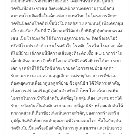
เสียชีวิตจากโรคมาอย่างต่อเนื่อง โดยสำหรับในปีนี้ มูลนิธิ
วัคซีนเพื่อประชาชน ยังคงเดินหน้าสานต่อความร่วมมือกับ
สมาคมโรคติดเชื้อในเด็กแห่งประเทศไทย ในโครงการจัดหา
วัคซีนป้องกันโรคติดเชื้อนิวโมคอคคัส 13 สายพันธุ์ เพื่อเด็กกลุ่ม
เสี่ยงต่อเนื่องเป็นปีที่ 7 เด็กกลุ่มนี้ได้แก่ เด็กที่มีภูมิคุ้มกันบกพร่อง
เช่น เป็นโรคมะเร็ง ได้รับการปลูกถ่ายอวัยวะ ติดเชื้อเอชไอวี
หรือมีโรคประจำตัว เช่นโรคหัวใจ โรคตับ โรคไต โรคปอด เด็ก
ที่ไม่มีม้าม เด็กกลุ่มนี้มีความเสี่ยงสูงที่จะติดเชื้อ IPD มากกว่าใน
เด็กปกติหลายเท่า อีกทั้งมีโอกาสเสียชีวิตหรือพิการได้มาก หาก
เด็ก ๆ เหล่านี้ได้รับวัคซีนก็จะช่วยลดโอกาสเจ็บป่วย ลดค่า
รักษาพยาบาล ลดความสูญเสียทางเศรษฐกิจจากการที่พ่อแม่
ต้องหยุดงานเพื่อมาดูแลลูกที่ป่วย ซึ่งมูลนิธิฯ ได้ให้ความสำคัญ
เรื่องการสร้างเสริมภูมิคุ้มกันสำหรับเด็กไทย โดยเน้นการเพิ่ม
โอกาสในการเข้าถึงสำหรับเด็กที่อยู่ในกลุ่มเสี่ยง และสมควรได้
รับการป้องกันเป็นอันดับแรก นอกจากนี้มูลนิธิฯ พร้อมผลักดันให้
ทุกภาคส่วนที่เกี่ยวข้องเล็งเห็นความสำคัญของการสร้างเสริม
ภูมิคุ้มกันที่ดีเพื่อยกระดับคุณภาพชีวิตของคนไทย ซึ่งในปัจจุบัน
วัคซีนนับเป็นเครื่องมือสำคัญในการดูแลสุขภาพ และเป็นอาวุธ