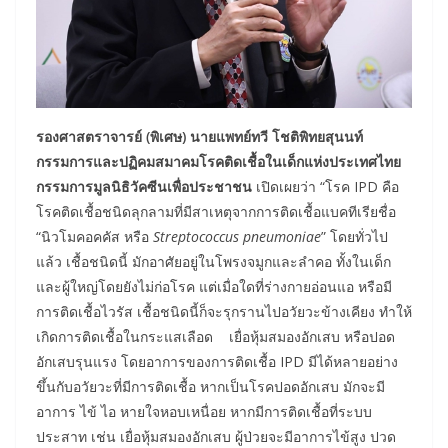
รองศาสตราจารย์ (พิเศษ) นายแพทย์ทวี โชติพิทยสุนนท์
กรรมการและปฏิคมสมาคมโรคติดเชื้อในเด็กแห่งประเทศไทย
กรรมการมูลนิธิวัคซีนเพื่อประชาชน
เปิดเผยว่า “โรค IPD คือ
โรคติดเชื้อชนิดลุกลามที่มีสาเหตุจากการติดเชื้อแบคทีเรียชื่อ
“นิวโมคอคคัส หรือ
Streptococcus pneumoniae
” โดยทั่วไป
แล้ว เชื้อชนิดนี้ มักอาศัยอยู่ในโพรงจมูกและลำคอ ทั้งในเด็ก
และผู้ใหญ่โดยยังไม่ก่อโรค แต่เมื่อใดที่ร่างกายอ่อนแอ หรือมี
การติดเชื้อไวรัส เชื้อชนิดนี้ก็จะรุกรานไปอวัยวะข้างเคียง ทำให้
เกิดการติดเชื้อในกระแสเลือด เยื่อหุ้มสมองอักเสบ หรือปอด
อักเสบรุนแรง โดยอาการของการติดเชื้อ IPD มีได้หลายอย่าง
ขึ้นกับอวัยวะที่มีการติดเชื้อ หากเป็นโรคปอดอักเสบ มักจะมี
อาการ ไข้ ไอ หายใจหอบเหนื่อย หากมีการติดเชื้อที่ระบบ
ประสาท เช่น เยื่อหุ้มสมองอักเสบ ผู้ป่วยจะมีอาการไข้สูง ปวด