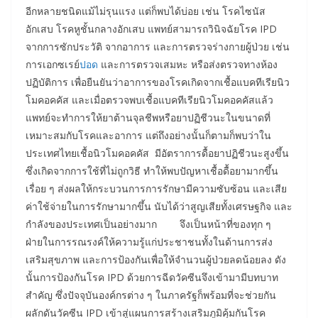
อีกหลายชนิดแม้ไม่รุนแรง แต่ก็พบได้บ่อย เช่น โรคไซนัส
อักเสบ โรคหูชั้นกลางอักเสบ แพทย์สามารถวินิจฉัยโรค IPD
จากการซักประวัติ จากอาการ และการตรวจร่างกายผู้ป่วย เช่น
การเอกซเรย์
ปอด
และการตรวจเสมหะ หรือส่งตรวจทางห้อง
ปฏิบัติการ เพื่อยืนยันว่าอาการของโรคเกิดจากเชื้อแบคทีเรียนิว
โมคอคคัส และเมื่อตรวจพบเชื้อแบคทีเรียนิวโมคอคคัสแล้ว
แพทย์จะทำการให้ยาต้านจุลชีพหรือยาปฏิชีวนะในขนาดที่
เหมาะสมกับโรคและอาการ แต่ถึงอย่างนั้นก็ตามก็พบว่าใน
ประเทศไทยเชื้อนิวโมคอคคัส มีอัตราการดื้อยาปฏิชีวนะสูงขึ้น
ซึ่งเกิดจากการใช้ที่ไม่ถูกวิธี ทำให้พบปัญหาเชื้อดื้อยามากขึ้น
เรื่อย ๆ ส่งผลให้กระบวนการการรักษามีความซับซ้อน และเสีย
ค่าใช้จ่ายในการรักษามากขึ้น นับได้ว่าสูญเสียทั้งเศรษฐกิจ และ
กำลังของประเทศเป็นอย่างมาก จึงเป็นหน้าที่ของทุก ๆ
ฝ่ายในการรณรงค์ให้ความรู้แก่ประชาชนทั้งในด้านการส่ง
เสริมสุขภาพ และการป้องกันเพื่อให้จำนวนผู้ป่วยลดน้อยลง ดัง
นั้นการป้องกันโรค IPD ด้วยการฉีดวัคซีนจึงเข้ามามีบทบาท
สำคัญ ซึ่งปัจจุบันองค์กรต่าง ๆ ในภาครัฐก็พร้อมที่จะช่วยกัน
ผลักดันวัคซีน IPD เข้าสู่แผนการสร้างเสริมภูมิคุ้มกันโรค