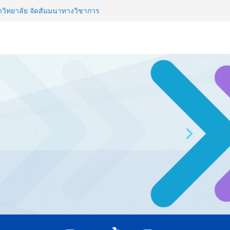
าวิทยาลัย จัดสัมมนาทางวิชาการ
ปรับธุรกิจท่องเที่ยวไทย “ขายได้
Thailand & TESE 2026 พบทัพ
์สินค้า ลดใหญ่กว่า 250 บูธ คาด
L 2026 ผนึก Bio+HealthTech
CHEM INTERNATIONAL เปิดเวที
าสตร์และสุขภาพ
่ายธุรกิจท่องเที่ยว-บริการ จัด Food
ื่อม 4 งานใหญ่ สร้างโอกาสธุรกิจ
จาธุรกิจ “BIO TRADE CONNECT
สู่ตลาดเชิงพาณิชย์อย่างยั่งยืน