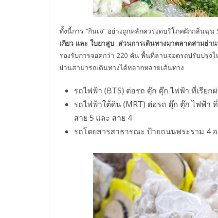
ทั้งนี้การ “กินเจ” อย่างถูกหลักควรงดบริโภคผักกลิ่นฉุน
เกียว และ ใบยาสูบ ส่วนการเดินทางมาตลาดสามย่านน
รองรับการจอดกว่า 220 คัน พื้นที่ลานจอดรถปรับปร
ย่านสามารถเดินทางได้หลากหลายเส้นทาง
รถไฟฟ้า (BTS) ต่อรถ ตุ๊ก ตุ๊ก ไฟฟ้า ที่เร
รถไฟฟ้าใต้ดิน (MRT) ต่อรถ ตุ๊ก ตุ๊ก ไฟฟ้า
สาย 5 และ สาย 4
รถโดยสารสาธารณะ ป้ายถนนพระราม 4 อาท