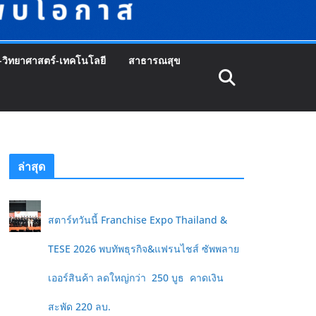
-วิทยาศาสตร์-เทคโนโลยี
สาธารณสุข
ล่าสุด
สตาร์ทวันนี้ Franchise Expo Thailand &
TESE 2026 พบทัพธุรกิจ&แฟรนไชส์ ซัพพลาย
เออร์สินค้า ลดใหญ่กว่า 250 บูธ คาดเงิน
สะพัด 220 ลบ.