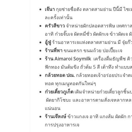
เจ๊นา
กุยช่ายชื่อดัง ตลาดสามย่าน ปีนี้มี ไชเท
ละครั้งเท่านั้น
ครัวสีขาว
จำหน่ายผักปลอดสารพิษ เทศกาลกิ
อาทิ ก๋วยจั๊บเจ ผัดหมี่ซั่ว ผัดผักเจ ข้าวผัดเจ
อู้ฟู่
ร้านอาหารเจแห่งตลาดสามย่าน มี จุ๋ยก๊วย
ร้านพี่พา
ขนมครก ขนมถ้วย ปอเปี๊ยะเจ
ร้าน
Aimaroi Soymilk
เครื่องดื่มธัญพืช คิว
ฟักทอง มันต้มขิง ถั่วต้ม 5 สี เต้าทึง ทำแบบ
กล้วยทอด ปณ.
กล้วยทอดเจ้าอร่อยประจำตล
ทอด ทุกเมนูทอดกันใหม่ๆ
ก๋วยเตี๋ยวภูเก็ต
เดิมจำหน่ายก๋วยเตี๋ยวลูกชิ้น
ผัดยากิโซบะ และอาหารตามสั่งเจหลากหลายเ
แน่นอน
ร้านเจ๊หงษ์
ข้าวแกงเจ อาทิ แกงส้ม ผัดผัก กา
การปรุงอาหารเจ