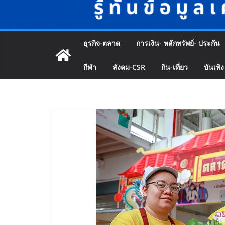
ธุรกิจ-ตลาด
การเงิน- หลักทรัพย์- ประกัน
กีฬา
สังคม-CSR
กิน-เที่ยว
บันเทิง