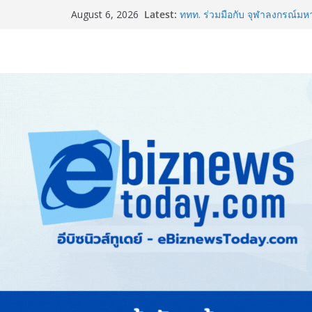
Latest:
ททท. ร่วมมือกับ จุฬาลงกรณ์มห
August 6, 2026
และการตลาดเชิงรุก แนะเคล็ดลับ
ขายดี ขายนาน”
สตาร์ทวันนี้ Franchise Expo 
ธุรกิจ&แฟรนไชส์ ซัพพลายเออร
เงินสะพัด 220 ลบ.
Thailand LAB INTERNATIONA
INTERNATIONAL และ Future
AI ขับเคลื่อนนวัตกรรมวิทยาศ
อินฟอร์มา มาร์เก็ตส์ ผนึกเครือข
& Hospitality Thailand 2026เช
ครบวงจร
BEDO เดินหน้าจัดกิจกรรมเจร
2026” ยกระดับผลิตภัณฑ์ท้องถิ่น