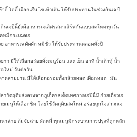
้าอี๋ โออี๋ เผือกเส้น ไชเท้าเส้น ให้รับประทานในช่วงกินเจ ปี
นเจปีนี้ยังมีอาหารเจเลิศรสมาเสิร์ฟกันแบบสดใหม่ทุกวัน
 ผัดหมี่กระเฉดเจ
 อาหารเจ ผัดผัก หมี่ซั่ว ให้รับประทานตลอดทั้งปี
ยาว มีให้เลือกอร่อยทั้งเมนูร้อน และ เย็น อาทิ น้ำเต้าหู้ น้ำ
สดใหม่ วันต่อวัน
าดสามย่าน มีให้เลือกอร่อยทั้งกล้วยทอด เผือกทอด มัน
ปลาวัตถุดิบส่งตรงจากภูเก็ตรสเด็ดเทศกาลเจปีนี้มี ก๋วยเตี๋ยวเจ
มนูให้เลือกชิม โดยใช้วัตถุดิบสดใหม่ อร่อยถูกใจสาวกเจ
นาฉ่าย ต้มจับฉ่าย ผัดหมี่ ทุกเมนูมีกระบวนการปรุงที่ถูกหลัก