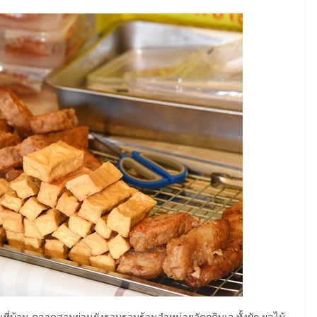
ี่บ้าน ตลาดสามย่านยังรวบรวมร้านจำหน่ายวัตถุดิบเจ ทั้งผัก ผลไม้