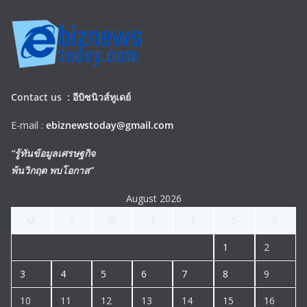
Contact us :
อีบิซนิวส์ทูเดย์
E-mail :
ebiznewstoday@gmail.com
“รู้ทันข้อมูลเศรษฐกิจ
พ้นวิกฤต พบโอกาส”
August 2026
M
T
W
T
F
S
S
1
2
3
4
5
6
7
8
9
10
11
12
13
14
15
16