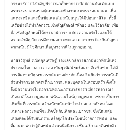
กรรมาธิการวิสามัญพิจารณาศึกษาการเปิดสถานบันเทิงแบบ
ครบวงจร ผ่านทางผู้แทนคณะทำงานกระทรวงคมนาคม เพื่อ
แสดงจุดยืนและยื่นข้อเสนอไม่สนับสนุนให้มีบ่อนกาสิโน ทั้งนี้
เครือข่ายได้ทำกิจกรรมเชิงสัญลักษณ์ “หักธง และไว้อาลัย” เพื่อ
สื่อเชิงสัญลักษณ์ให้กรรมาธิการฯ แสดงความจริงใจและให้
ความสำคัญกับการศึกษาผลกระทบและมาตรการป้องกันปัญหา
จากพนัน มิใช่ศึกษาเพื่อปูทางกาสิโนถูกกฎหมาย
นายรวิศุทธ์ คณิตกุลเศรษฐ์ รองเลขาธิการสถาบันยุวทัศน์แห่ง
ประเทศไทย กล่าวว่า สถาบันยุวทัศน์ฯพร้อมภาคีเครือข่าย ได้มี
การติดตามปัญหาการพนันมาอย่างต่อเนื่อง ยืนยันว่าการพนันมี
ส่วนทำลายอนาคตเด็กเยาวชน และบุคคลในครอบครัว ดังนั้น
จึงมีความห่วงใยต่อกรณีที่คณะกรรมาธิการฯ มีการพิจารณา
เปิดคาสิโนถูกกฎหมาย พนันออนไลน์ถูกกฎหมาย เพราะเป็นการ
เพิ่มพื้นที่การพนัน สร้างนักพนันหน้าใหม่ มอมเมาสังคม โดย
เฉพาะผลกระทบที่จะเกิดขึ้นกับเด็กและเยาวชน ซึ่งเป็นกลุ่ม
เสี่ยงที่จะได้รับอันตรายหรือถูกใช้ประโยชน์จากการพนัน และ
ที่ผ่านมาพบว่าผู้ติดพนันส่วนหนึ่งมีภาวะซึมเศร้า เคยคิดฆ่าตัว