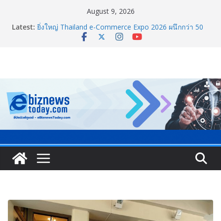
August 9, 2026
Latest:
ยิ่งใหญ่ Thailand e-Commerce Expo 2026 ผนึกกว่า 50
พันธมิตร ปั้นผู้ประกอบการไทยสู่ตลาดโลก คาดเงินสะพัด
กว่า 300 ล้านบาท
LORDNINE จัดศึกคนดังสายเกม ไทย ปะทะ ฟิลิปปินส์ ใน
“Rise of the Tenth Lord” เปิดสงครามกิลด์ข้ามประเทศ
ฉลองเซิร์ฟเวอร์ใหม่ เฮเลนา
แพทย์เผย โรคไม่ติดต่อเรื้อรัง NCDs คร่าชีวิตคนไทยก่อน
วัยอันควร ทำสูญเสียทางเศรษฐกิจมหาศาล 1.6 ล้านล้าน
บาทต่อปี
ภาครัฐ-เอกชนจับมือสัมมนาใหญ่ ยกระดับอุตสาหกรรมเซ
รามิกไทยสู่สากล พร้อมชวนผู้ประกอบไทยร่วมงาน
“Ceramics Vietnam & Stone Vietnam 2026”
อลิอันซ์ อยุธยา ส่งเสริมคนไทยเตรียมพร้อมรับมือวิกฤต
เปิดพื้นที่ “Level Up the Care by Allianz Ayudhya
นิทรรศการยกระดับ…ความเป็นห่วง” ในงาน Hug
HeartYai