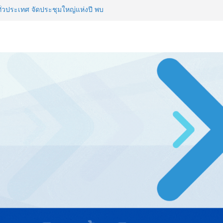
ทั่วประเทศ จัดประชุมใหญ่แห่งปี พบ
ยทัศน์ธุรกิจ พร้อมฟรีคอนเสิร์ต
Thailand & TESE 2026 พบทัพ
์สินค้า ลดใหญ่กว่า 250 บูธ คาด
รียมพร้อมรับมือวิกฤต เปิดพื้นที่
nz Ayudhya นิทรรศการยกระดับ…
artYai
วิสัยทัศน์การศึกษาที่พร้อมรับ
ลยีดักจับคาร์บอนเครื่องแรกใน
์สู่ Net Zero 2050