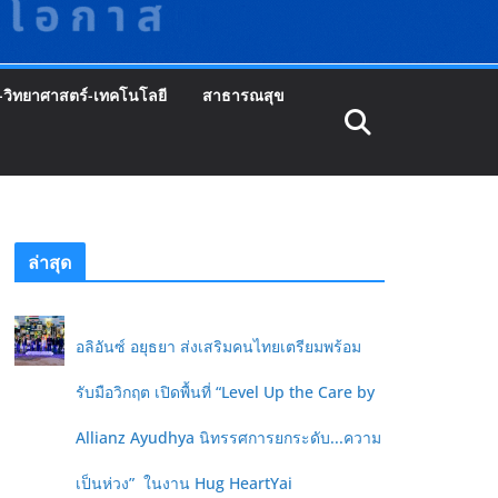
-วิทยาศาสตร์-เทคโนโลยี
สาธารณสุข
ล่าสุด
อลิอันซ์ อยุธยา ส่งเสริมคนไทยเตรียมพร้อม
รับมือวิกฤต เปิดพื้นที่ “Level Up the Care by
Allianz Ayudhya นิทรรศการยกระดับ...ความ
เป็นห่วง” ในงาน Hug HeartYai