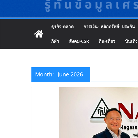
ธุรกิจ-ตลาด
การเงิน- หลักทรัพย์- ประกัน
กีฬา
สังคม-CSR
กิน-เที่ยว
บันเทิง
Month:
June 2026