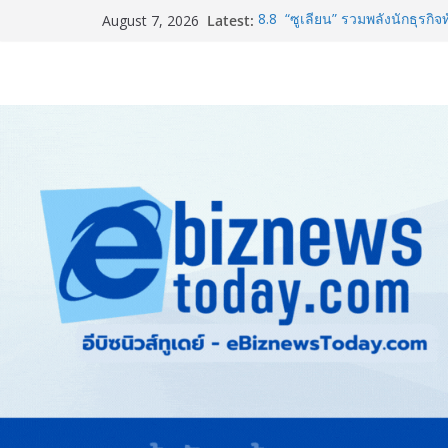
Latest:
8.8 “ซูเลียน” รวมพลังนักธุรกิจ
August 7, 2026
CEO “ดร.ปิยะวัฒน์” ถ่ายทอดวิสั
“โชค รถแห่” ยกวง
สตาร์ทวันนี้ Franchise Expo 
ธุรกิจ&แฟรนไชส์ ซัพพลายเออร
เงินสะพัด 220 ลบ.
อลิอันซ์ อยุธยา ส่งเสริมคนไทยเต
“Level Up the Care by Allia
ความเป็นห่วง” ในงาน Hug He
Guangzhou Yinghao School เผย
อนาคต
TCMA จับมือแคนาดา ดันเทคโนโ
ไทย ปูทางอุตสาหกรรมปูนซีเมนต