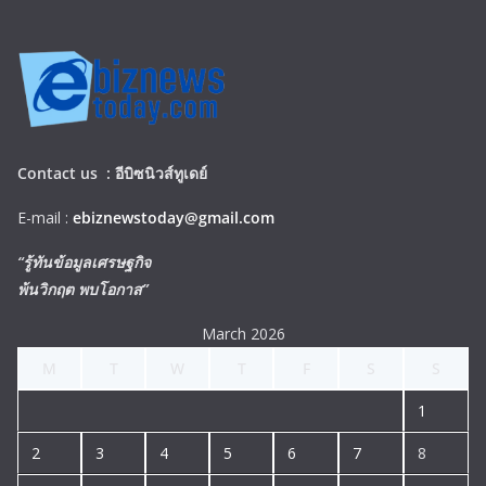
Contact us :
อีบิซนิวส์ทูเดย์
E-mail :
ebiznewstoday@gmail.com
“รู้ทันข้อมูลเศรษฐกิจ
พ้นวิกฤต พบโอกาส”
March 2026
M
T
W
T
F
S
S
1
2
3
4
5
6
7
8