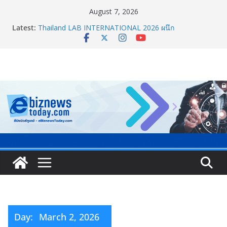
August 7, 2026
Latest:
Thailand LAB INTERNATIONAL 2026 ผนึก
Bio+HealthTech INTERNATIONAL และ FutureCHEM
INTERNATIONAL เปิดเวที AI ขับเคลื่อนนวัตกรรม
วิทยาศาสตร์และสุขภาพ
อินฟอร์มา มาร์เก็ตส์ ผนึกเครือข่ายธุรกิจท่องเที่ยว-บริการ
จัด Food & Hospitality Thailand 2026เชื่อม 4 งานใหญ่
สร้างโอกาสธุรกิจครบวงจร
TCMA จับมือแคนาดา ดันเทคโนโลยีดักจับคาร์บอนเครื่อง
แรกในไทย ปูทางอุตสาหกรรมปูนซีเมนต์สู่ Net Zero 2050
8.8 “ซูเลียน” รวมพลังนักธุรกิจทั่วประเทศ จัดประชุมใหญ่
แห่งปี พบ CEO “ดร.ปิยะวัฒน์” ถ่ายทอดวิสัยทัศน์ธุรกิจ
พร้อมฟรีคอนเสิร์ต “โชค รถแห่” ยกวง
สตาร์ทวันนี้ Franchise Expo Thailand & TESE 2026 พบ
ทัพธุรกิจ&แฟรนไชส์ ซัพพลายเออร์สินค้า ลดใหญ่กว่า
250 บูธ คาดเงินสะพัด 220 ลบ.
Day:
March 2, 2026