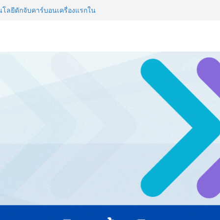
ลยีดักจับคาร์บอนเครื่องแรกใน
์สู่ Net Zero 2050
 NCDs คร่าชีวิตคนไทยก่อนวัยอันควร
 1.6 ล้านล้านบาทต่อปี
ญ่ ยกระดับอุตสาหกรรมเซรามิกไทย
ยร่วมงาน “Ceramics Vietnam &
รียมพร้อมรับมือวิกฤต เปิดพื้นที่
nz Ayudhya นิทรรศการยกระดับ…
artYai
วิสัยทัศน์การศึกษาที่พร้อมรับ