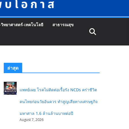
-วิทยาศาสตร์-เทคโนโลยี
สาธารณสุข
ล่าสุด
แพทย์เผย โรคไม่ติดต่อเรื้อรัง NCDs คร่าชีวิต
คนไทยก่อนวัยอันควร ทำสูญเสียทางเศรษฐกิจ
มหาศาล 1.6 ล้านล้านบาทต่อปี
August 7, 2026