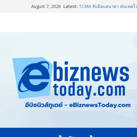
Latest:
TCMA จับมือแคนาดา ดันเทคโนโ
August 7, 2026
ไทย ปูทางอุตสาหกรรมปูนซีเมนต
แพทย์เผย โรคไม่ติดต่อเรื้อรัง
ทำสูญเสียทางเศรษฐกิจมหาศาล
ภาครัฐ-เอกชนจับมือสัมมนาให
สู่สากล พร้อมชวนผู้ประกอบไท
Stone Vietnam 2026”
อลิอันซ์ อยุธยา ส่งเสริมคนไทยเต
“Level Up the Care by Allia
ความเป็นห่วง” ในงาน Hug He
Guangzhou Yinghao School เผย
อนาคต