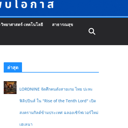
-วิทยาศาสตร์-เทคโนโลยี
สาธารณสุข
ล่าสุด
LORDNINE จัดศึกคนดังสายเกม ไทย ปะทะ
ฟิลิปปินส์ ใน "Rise of the Tenth Lord" เปิด
สงครามกิลด์ข้ามประเทศ ฉลองเซิร์ฟเวอร์ใหม่
เฮเลนา