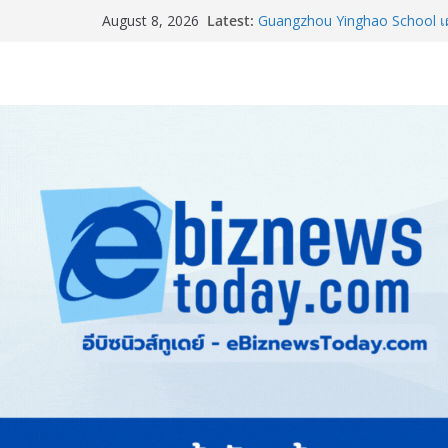
Latest:
Guangzhou Yinghao School เผย
August 8, 2026
อนาคต
LORDNINE จัดศึกคนดังสายเกม 
the Tenth Lord” เปิดสงครามกิ
ใหม่ เฮเลนา
แพทย์เผย โรคไม่ติดต่อเรื้อรัง
ทำสูญเสียทางเศรษฐกิจมหาศาล
ภาครัฐ-เอกชนจับมือสัมมนาให
สู่สากล พร้อมชวนผู้ประกอบไท
Stone Vietnam 2026”
อลิอันซ์ อยุธยา ส่งเสริมคนไทยเต
“Level Up the Care by Allia
ความเป็นห่วง” ในงาน Hug He