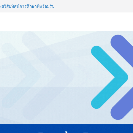
วิสัยทัศน์การศึกษาที่พร้อมรับ
ไทย ปะทะ ฟิลิปปินส์ ใน “Rise of
ลด์ข้ามประเทศ ฉลองเซิร์ฟเวอร์
 NCDs คร่าชีวิตคนไทยก่อนวัยอันควร
 1.6 ล้านล้านบาทต่อปี
ญ่ ยกระดับอุตสาหกรรมเซรามิกไทย
ยร่วมงาน “Ceramics Vietnam &
รียมพร้อมรับมือวิกฤต เปิดพื้นที่
nz Ayudhya นิทรรศการยกระดับ…
artYai