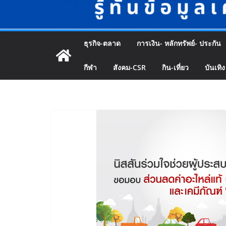
ธุรกิจ-ตลาด
การเงิน- หลักทรัพย์- ประกัน
กีฬา
สังคม-CSR
กิน-เที่ยว
บันเทิง