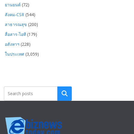
ยานยนต์
(72)
สังคม-CSR
(544)
สาธารณสุข
(200)
สื่อสาร-ไอที
(179)
อสังหาฯ
(228)
ในประเทศ
(3,059)
Search