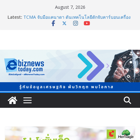
August 7, 2026
Latest:
TCMA จับมือแคนาดา ดันเทคโนโลยีดักจับคาร์บอนเครื่อง
แรกในไทย ปูทางอุตสาหกรรมปูนซีเมนต์สู่ Net Zero 2050
แพทย์เผย โรคไม่ติดต่อเรื้อรัง NCDs คร่าชีวิตคนไทยก่อน
วัยอันควร ทำสูญเสียทางเศรษฐกิจมหาศาล 1.6 ล้านล้าน
บาทต่อปี
ภาครัฐ-เอกชนจับมือสัมมนาใหญ่ ยกระดับอุตสาหกรรมเซ
รามิกไทยสู่สากล พร้อมชวนผู้ประกอบไทยร่วมงาน
“Ceramics Vietnam & Stone Vietnam 2026”
อลิอันซ์ อยุธยา ส่งเสริมคนไทยเตรียมพร้อมรับมือวิกฤต
เปิดพื้นที่ “Level Up the Care by Allianz Ayudhya
นิทรรศการยกระดับ…ความเป็นห่วง” ในงาน Hug
HeartYai
Guangzhou Yinghao School เผยวิสัยทัศน์การศึกษาที่
พร้อมรับอนาคต