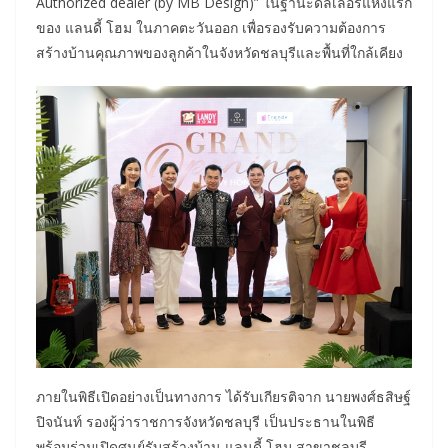
Authorized dealer (by MB Design)” ในฐานะดีลเลอร์แห่งแรก
ของ แลนดี้ โฮม ในภาคตะวันออก เพื่อรองรับความต้องการ
สร้างบ้านคุณภาพของลูกค้าในจังหวัดชลบุรีและพื้นที่ใกล้เคียง
ภายในพิธีเปิดอย่างเป็นทางการ ได้รับเกียรติจาก นายพงศ์ธสิษฐ์
ปิจนันท์ รองผู้ว่าราชการจังหวัดชลบุรี เป็นประธานในพิธี
พร้อมร่วมเปิดศูนย์รับสร้างบ้าน แลนดี้ โฮม สาขาชลบุรี