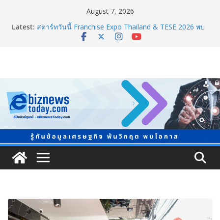
August 7, 2026
Latest:
8.8 “ซูเลียน” รวมพลังนักธุรกิจทั่วประเทศ จัดประชุมใหญ่
แห่งปี พบ CEO “ดร.ปิยะวัฒน์” ถ่ายทอดวิสัยทัศน์ธุรกิจ
พร้อมฟรีคอนเสิร์ต “โชค รถแห่” ยกวง
สตาร์ทวันนี้ Franchise Expo Thailand & TESE 2026 พบ
ทัพธุรกิจ&แฟรนไชส์ ซัพพลายเออร์สินค้า ลดใหญ่กว่า
250 บูธ คาดเงินสะพัด 220 ลบ.
อลิอันซ์ อยุธยา ส่งเสริมคนไทยเตรียมพร้อมรับมือวิกฤต
เปิดพื้นที่ “Level Up the Care by Allianz Ayudhya
นิทรรศการยกระดับ…ความเป็นห่วง” ในงาน Hug
HeartYai
Guangzhou Yinghao School เผยวิสัยทัศน์การศึกษาที่
พร้อมรับอนาคต
TCMA จับมือแคนาดา ดันเทคโนโลยีดักจับคาร์บอนเครื่อง
แรกในไทย ปูทางอุตสาหกรรมปูนซีเมนต์สู่ Net Zero 2050