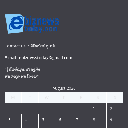
Contact us :
อีบิซนิวส์ทูเดย์
E-mail :
ebiznewstoday@gmail.com
“รู้ทันข้อมูลเศรษฐกิจ
พ้นวิกฤต พบโอกาส”
August 2026
M
T
W
T
F
S
S
1
2
3
4
5
6
7
8
9