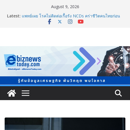
August 9, 2026
LORDNINE จัดศึกคนดังสายเกม ไทย ปะทะ ฟิลิปปินส์ ใน
Latest:
“Rise of the Tenth Lord” เปิดสงครามกิลด์ข้ามประเทศ
ฉลองเซิร์ฟเวอร์ใหม่ เฮเลนา
แพทย์เผย โรคไม่ติดต่อเรื้อรัง NCDs คร่าชีวิตคนไทยก่อน
วัยอันควร ทำสูญเสียทางเศรษฐกิจมหาศาล 1.6 ล้านล้าน
บาทต่อปี
ภาครัฐ-เอกชนจับมือสัมมนาใหญ่ ยกระดับอุตสาหกรรมเซ
รามิกไทยสู่สากล พร้อมชวนผู้ประกอบไทยร่วมงาน
“Ceramics Vietnam & Stone Vietnam 2026”
อลิอันซ์ อยุธยา ส่งเสริมคนไทยเตรียมพร้อมรับมือวิกฤต
เปิดพื้นที่ “Level Up the Care by Allianz Ayudhya
นิทรรศการยกระดับ…ความเป็นห่วง” ในงาน Hug
HeartYai
ยิ่งใหญ่ Thailand e-Commerce Expo 2026 ผนึกกว่า 50
พันธมิตร ปั้นผู้ประกอบการไทยสู่ตลาดโลก คาดเงินสะพัด
กว่า 300 ล้านบาท