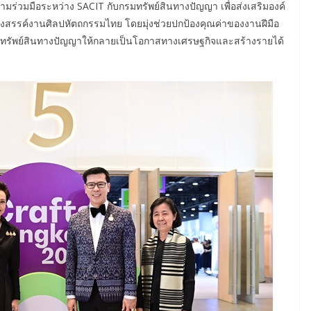
ร่วมมือระหว่าง SACIT กับกรมทรัพย์สินทางปัญญา เพื่อส่งเสริมองค์
้างสรรค์งานศิลปหัตถกรรมไทย โดยมุ่งช่วยปกป้องคุณค่าของงานฝีมือ
อยอดทรัพย์สินทางปัญญาให้กลายเป็นโอกาสทางเศรษฐกิจและสร้างรายได้