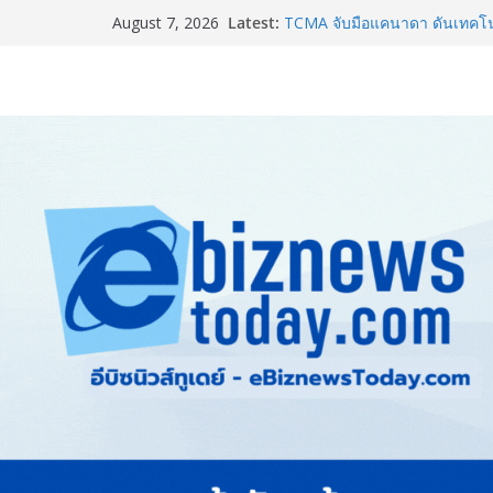
Guangzhou Yinghao School เผย
Latest:
August 7, 2026
อนาคต
TCMA จับมือแคนาดา ดันเทคโนโ
ไทย ปูทางอุตสาหกรรมปูนซีเมนต
แพทย์เผย โรคไม่ติดต่อเรื้อรัง
ทำสูญเสียทางเศรษฐกิจมหาศาล
ภาครัฐ-เอกชนจับมือสัมมนาให
สู่สากล พร้อมชวนผู้ประกอบไท
Stone Vietnam 2026”
อลิอันซ์ อยุธยา ส่งเสริมคนไทยเต
“Level Up the Care by Allia
ความเป็นห่วง” ในงาน Hug He