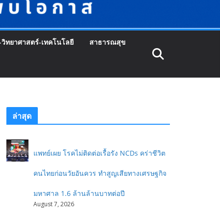
-วิทยาศาสตร์-เทคโนโลยี
สาธารณสุข
ล่าสุด
แพทย์เผย โรคไม่ติดต่อเรื้อรัง NCDs คร่าชีวิต
คนไทยก่อนวัยอันควร ทำสูญเสียทางเศรษฐกิจ
มหาศาล 1.6 ล้านล้านบาทต่อปี
August 7, 2026