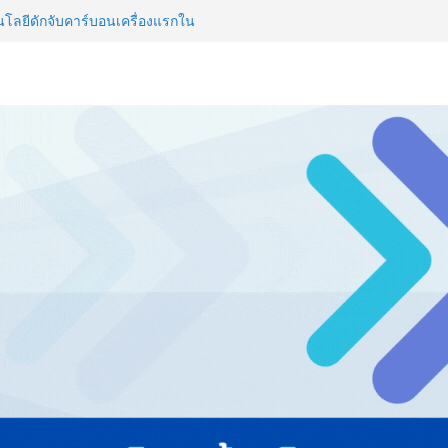
วิสัยทัศน์การศึกษาที่พร้อมรับ
ลยีดักจับคาร์บอนเครื่องแรกใน
์สู่ Net Zero 2050
 NCDs คร่าชีวิตคนไทยก่อนวัยอันควร
 1.6 ล้านล้านบาทต่อปี
ญ่ ยกระดับอุตสาหกรรมเซรามิกไทย
ยร่วมงาน “Ceramics Vietnam &
รียมพร้อมรับมือวิกฤต เปิดพื้นที่
nz Ayudhya นิทรรศการยกระดับ…
artYai