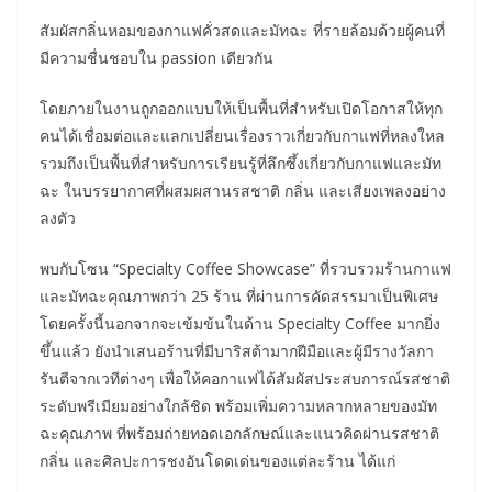
สัมผัสกลิ่นหอมของกาแฟคั่วสดและมัทฉะ ที่รายล้อมด้วยผู้คนที่
มีความชื่นชอบใน passion เดียวกัน
โดยภายในงานถูกออกแบบให้เป็นพื้นที่สำหรับเปิดโอกาสให้ทุก
คนได้เชื่อมต่อและแลกเปลี่ยนเรื่องราวเกี่ยวกับกาแฟที่หลงใหล
รวมถึงเป็นพื้นที่สำหรับการเรียนรู้ที่ลึกซึ้งเกี่ยวกับกาแฟและมัท
ฉะ ในบรรยากาศที่ผสมผสานรสชาติ กลิ่น และเสียงเพลงอย่าง
ลงตัว
พบกับโซน “Specialty Coffee Showcase” ที่รวบรวมร้านกาแฟ
และมัทฉะคุณภาพกว่า 25 ร้าน ที่ผ่านการคัดสรรมาเป็นพิเศษ
โดยครั้งนี้นอกจากจะเข้มข้นในด้าน Specialty Coffee มากยิ่ง
ขึ้นแล้ว ยังนำเสนอร้านที่มีบาริสต้ามากฝีมือและผู้มีรางวัลกา
รันตีจากเวทีต่างๆ เพื่อให้คอกาแฟได้สัมผัสประสบการณ์รสชาติ
ระดับพรีเมียมอย่างใกล้ชิด พร้อมเพิ่มความหลากหลายของมัท
ฉะคุณภาพ ที่พร้อมถ่ายทอดเอกลักษณ์และแนวคิดผ่านรสชาติ
กลิ่น และศิลปะการชงอันโดดเด่นของแต่ละร้าน ได้แก่