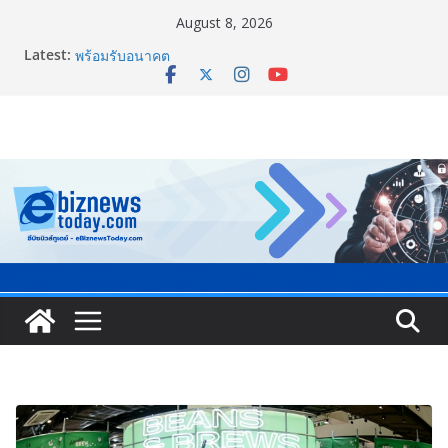
August 8, 2026
Latest:
Guangzhou Yinghao School เผยวิสัยทัศน์การศึกษาที่
พร้อมรับอนาคต
TCMA จับมือแคนาดา ดันเทคโนโลยีดักจับคาร์บอนเครื่อง
แรกในไทย ปูทางอุตสาหกรรมปูนซีเมนต์สู่ Net Zero 2050
แพทย์เผย โรคไม่ติดต่อเรื้อรัง NCDs คร่าชีวิตคนไทยก่อน
วัยอันควร ทำสูญเสียทางเศรษฐกิจมหาศาล 1.6 ล้านล้าน
บาทต่อปี
ภาครัฐ-เอกชนจับมือสัมมนาใหญ่ ยกระดับอุตสาหกรรมเซ
รามิกไทยสู่สากล พร้อมชวนผู้ประกอบไทยร่วมงาน
“Ceramics Vietnam & Stone Vietnam 2026”
อลิอันซ์ อยุธยา ส่งเสริมคนไทยเตรียมพร้อมรับมือวิกฤต
เปิดพื้นที่ “Level Up the Care by Allianz Ayudhya
นิทรรศการยกระดับ…ความเป็นห่วง” ในงาน Hug
HeartYai