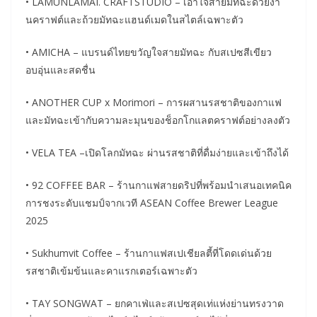
• LAMUNLAMAI. CRAFTSTUDIO – เอาใจสายมัทฉะด้วยงา
นคราฟต์และถ้วยมัทฉะแฮนด์เมดในสไตล์เฉพาะตัว
• AMICHA – แบรนด์ไทยขวัญใจสายมัทฉะ กับสเปซสีเขียว
อบอุ่นและสดชื่น
• ANOTHER CUP x Morimori – การผสานรสชาติของกาแฟ
และมัทฉะเข้ากับความละมุนของช็อกโกแลตคราฟต์อย่างลงตัว
• VELA TEA –เปิดโลกมัทฉะ ผ่านรสชาติที่ดื่มง่ายและเข้าถึงได้
• 92 COFFEE BAR – ร้านกาแฟสายดริปที่พร้อมนำเสนอเทคนิค
การชงระดับแชมป์จากเวที ASEAN Coffee Brewer League
2025
• Sukhumvit Coffee – ร้านกาแฟสเปเชียลตี้ที่โดดเด่นด้วย
รสชาติเข้มข้นและคาแรกเตอร์เฉพาะตัว
• TAY SONGWAT – ยกคาเฟ่และสเปซสุดเท่แห่งย่านทรงวาด