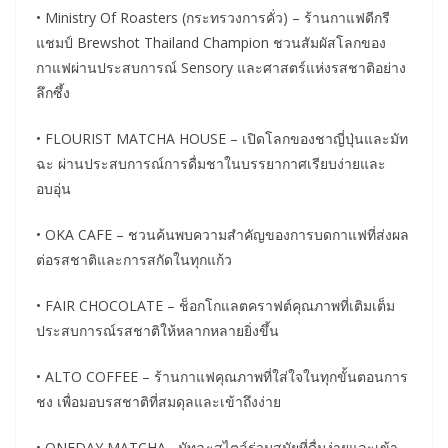
• Ministry Of Roasters (กระทรวงการคั่ว) – ร้านกาแฟดีกรี
แชมป์ Brewshot Thailand Champion ชวนสัมผัสโลกของ
กาแฟผ่านประสบการณ์ Sensory และศาสตร์แห่งรสชาติอย่าง
ลึกซึ้ง
• FLOURIST MATCHA HOUSE – เปิดโลกของชาญี่ปุ่นและมัท
ฉะ ผ่านประสบการณ์การดื่มชาในบรรยากาศเรียบง่ายและ
อบอุ่น
• OKA CAFE – ชวนค้นพบความสำคัญของการบดกาแฟที่ส่งผล
ต่อรสชาติและการสกัดในทุกแก้ว
• FAIR CHOCOLATE – ช็อกโกแลตคราฟต์คุณภาพที่เติมเต็ม
ประสบการณ์รสชาติให้หลากหลายยิ่งขึ้น
• ALTO COFFEE – ร้านกาแฟคุณภาพที่ใส่ใจในทุกขั้นตอนการ
ชง เพื่อมอบรสชาติที่สมดุลและเข้าถึงง่าย
• ONEDAY MATCHA –มัทฉะสไตล์ร่วมสมัยที่ดื่มง่ายและเข้า