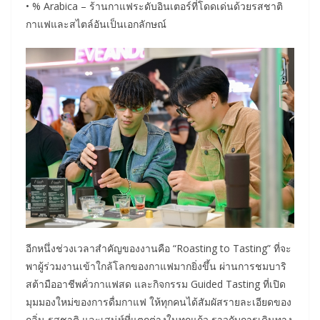
• % Arabica – ร้านกาแฟระดับอินเตอร์ที่โดดเด่นด้วยรสชาติ
กาแฟและสไตล์อันเป็นเอกลักษณ์
อีกหนึ่งช่วงเวลาสำคัญของงานคือ “Roasting to Tasting” ที่จะ
พาผู้ร่วมงานเข้าใกล้โลกของกาแฟมากยิ่งขึ้น ผ่านการชมบาริ
สต้ามืออาชีพคั่วกาแฟสด และกิจกรรม Guided Tasting ที่เปิด
มุมมองใหม่ของการดื่มกาแฟ ให้ทุกคนได้สัมผัสรายละเอียดของ
กลิ่น รสชาติ และเสน่ห์ที่แตกต่างในทุกแก้ว ราวกับการเดินทาง