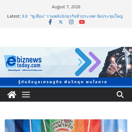
August 7, 2026
Latest:
8.8 “ซูเลียน” รวมพลังนักธุรกิจทั่วประเทศ จัดประชุมใหญ่
แห่งปี พบ CEO “ดร.ปิยะวัฒน์” ถ่ายทอดวิสัยทัศน์ธุรกิจ
พร้อมฟรีคอนเสิร์ต “โชค รถแห่” ยกวง
ภาครัฐ-เอกชนจับมือสัมมนาใหญ่ ยกระดับอุตสาหกรรมเซ
รามิกไทยสู่สากล พร้อมชวนผู้ประกอบไทยร่วมงาน
“Ceramics Vietnam & Stone Vietnam 2026”
อลิอันซ์ อยุธยา ส่งเสริมคนไทยเตรียมพร้อมรับมือวิกฤต
เปิดพื้นที่ “Level Up the Care by Allianz Ayudhya
นิทรรศการยกระดับ…ความเป็นห่วง” ในงาน Hug
HeartYai
Guangzhou Yinghao School เผยวิสัยทัศน์การศึกษาที่
พร้อมรับอนาคต
TCMA จับมือแคนาดา ดันเทคโนโลยีดักจับคาร์บอนเครื่อง
แรกในไทย ปูทางอุตสาหกรรมปูนซีเมนต์สู่ Net Zero 2050