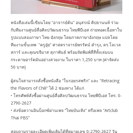
หนังสือเล่มนี้เขียนโดย “อาจารย์ต้น” อนุสรณ์ ติปยานนท์ ร่วม
กับทีมงานศูนย์สื่อศิลปวัฒนธรรม ไทยพีบีเอส ถ่ายทอดเนื้อหาใน
รูปแบบสองภาษา ไทย-อังกฤษ โดยภาคภาษาอังกฤษ แปลโดย
ทีมงานขั้นเทพ “ครูอุ๋ย” ศาสตราจารย์พรรัตน์ ดำรุง, ดร.โลเวล
สการ์ และคุณขจีมาส สุภาพันธ์ พร้อมจัดพิมพ์สี่สีทั้งเล่มบน
กระดาษอาร์ตมันอย่างสวยงาม ในราคา 1,250 บาท (ค่าจัดส่ง
50 บาท)
ผู้สนใจสามารถสั่งซื้อหนังสือ “ในรอยรสพริก” และ “Retracing
the Flavors of Chili” ได้ 2 ช่องทาง ได้แก่
• โทรศัพท์สั่งซื้อผ่านศูนย์สื่อศิลปวัฒนธรรม ไทยพีบีเอส โทร. 0-
2790-2627
• ส่งข้อความอินบ็อกซ์ผ่านเพจ “ไทยบันเทิง” หรือเพจ “Artclub
Thai PBS”
สอบถามรายละเอียดเพิ่มเติมได้ที่หมายเลข 0-2790-2627 วัน