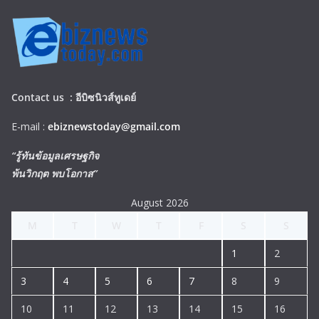
Contact us :
อีบิซนิวส์ทูเดย์
E-mail :
ebiznewstoday@gmail.com
“รู้ทันข้อมูลเศรษฐกิจ
พ้นวิกฤต พบโอกาส”
August 2026
M
T
W
T
F
S
S
1
2
3
4
5
6
7
8
9
10
11
12
13
14
15
16