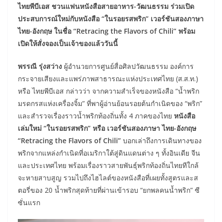
ไทยพีบีเอส ชวนแฟนหนังสือสายอาหาร
-วัฒนธรรม ร่วมเปิด
ประสบการณ์ใหม่กับหนังสือ “ในรอยรสพริก” เวอร์ชันสองภาษา
ไทย-อังกฤษ ในชื่อ “Retracing the Flavors of Chili” พร้อม
เปิดให้สั่งจองเป็นเจ้าของแล้ววันนี้
พรรณี รุ่งสว่าง
ผู้อำนวยการศูนย์สื่อศิลปวัฒนธรรม องค์การ
กระจายเสียงและแพร่ภาพสาธารณะแห่งประเทศไทย (ส.ส.ท.)
หรือ ไทยพีบีเอส กล่าวว่า จากความสำเร็จของหนังสือ “น้ำพริก
มรดกรสแห่งเครื่องจิ้ม” ที่พาผู้อ่านย้อนรอยต้นกำเนิดของ “พริก”
และสำรวจเรื่องราวน้ำพริกท้องถิ่นทั้ง 4 ภาคของไทย
หนังสือ
เล่มใหม่ “ในรอยรสพริก” หรือ เวอร์ชันสองภาษา ไทย-อังกฤษ
“
Retracing the Flavors of Chili”
บอกเล่าถึงการเดินทางของ
พริกจากแหล่งกำเนิดที่อเมริกาใต้สู่ดินแดนต่าง ๆ ทั้งอินเดีย จีน
และประเทศไทย พร้อมเรื่องราวสายพันธุ์พริกท้องถิ่นไทยทีใกล้
จะหายสาบสูญ รวมไปถึงไฮไลต์ของหนังสือที่เผยทั้งสูตรและส
ตอรี่ของ 20 น้ำพริกสุดท้ายที่ผ่านเข้ารอบ “ยกพลคนน้ำพริก” ซี
ซั่นแรก