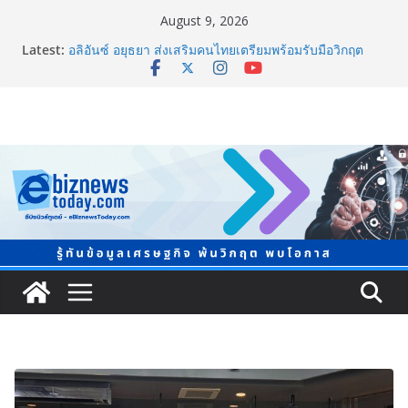
August 9, 2026
Latest:
อลิอันซ์ อยุธยา ส่งเสริมคนไทยเตรียมพร้อมรับมือวิกฤต
เปิดพื้นที่ “Level Up the Care by Allianz Ayudhya
นิทรรศการยกระดับ…ความเป็นห่วง” ในงาน Hug
HeartYai
ยิ่งใหญ่ Thailand e-Commerce Expo 2026 ผนึกกว่า 50
พันธมิตร ปั้นผู้ประกอบการไทยสู่ตลาดโลก คาดเงินสะพัด
กว่า 300 ล้านบาท
LORDNINE จัดศึกคนดังสายเกม ไทย ปะทะ ฟิลิปปินส์ ใน
“Rise of the Tenth Lord” เปิดสงครามกิลด์ข้ามประเทศ
ฉลองเซิร์ฟเวอร์ใหม่ เฮเลนา
แพทย์เผย โรคไม่ติดต่อเรื้อรัง NCDs คร่าชีวิตคนไทยก่อน
วัยอันควร ทำสูญเสียทางเศรษฐกิจมหาศาล 1.6 ล้านล้าน
บาทต่อปี
ภาครัฐ-เอกชนจับมือสัมมนาใหญ่ ยกระดับอุตสาหกรรมเซ
รามิกไทยสู่สากล พร้อมชวนผู้ประกอบไทยร่วมงาน
“Ceramics Vietnam & Stone Vietnam 2026”