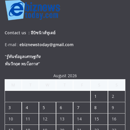
Contact us :
อีบิซนิวส์ทูเดย์
E-mail :
ebiznewstoday@gmail.com
“รู้ทันข้อมูลเศรษฐกิจ
พ้นวิกฤต พบโอกาส”
August 2026
M
T
W
T
F
S
S
1
2
3
4
5
6
7
8
9
10
11
12
13
14
15
16