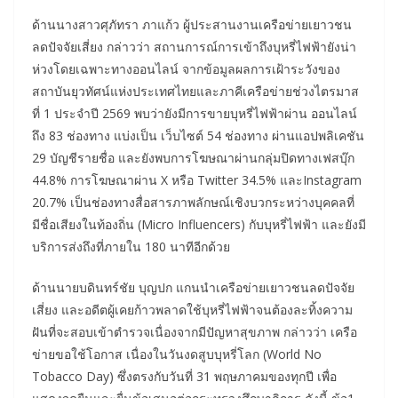
ด้านนางสาวศุภัทรา ภาแก้ว ผู้ประสานงานเครือข่ายเยาวชน
ลดปัจจัยเสี่ยง กล่าวว่า สถานการณ์การเข้าถึงบุหรี่ไฟฟ้ายังน่า
ห่วงโดยเฉพาะทางออนไลน์ จากข้อมูลผลการเฝ้าระวังของ
สถาบันยุวทัศน์แห่งประเทศไทยและภาคีเครือข่ายช่วงไตรมาส
ที่ 1 ประจำปี 2569 พบว่ายังมีการขายบุหรี่ไฟฟ้าผ่าน ออนไลน์
ถึง 83 ช่องทาง แบ่งเป็น เว็บไซต์ 54 ช่องทาง ผ่านแอปพลิเคชัน
29 บัญชีรายชื่อ และยังพบการโฆษณาผ่านกลุ่มปิดทางเฟสบุ๊ก
44.8% การโฆษณาผ่าน X หรือ Twitter 34.5% และInstagram
20.7% เป็นช่องทางสื่อสารภาพลักษณ์เชิงบวกระหว่างบุคคลที่
มีชื่อเสียงในท้องถิ่น (Micro Influencers) กับบุหรี่ไฟฟ้า และยังมี
บริการส่งถึงที่ภายใน 180 นาทีอีกด้วย
ด้านนายบดินทร์ชัย บุญปก แกนนำเครือข่ายเยาวชนลดปัจจัย
เสี่ยง และอดีตผู้เคยก้าวพลาดใช้บุหรี่ไฟฟ้าจนต้องละทิ้งความ
ฝันที่จะสอบเข้าตำรวจเนื่องจากมีปัญหาสุขภาพ กล่าวว่า เครือ
ข่ายขอใช้โอกาส เนื่องในวันงดสูบบุหรี่โลก (World No
Tobacco Day) ซึ่งตรงกับวันที่ 31 พฤษภาคมของทุกปี เพื่อ