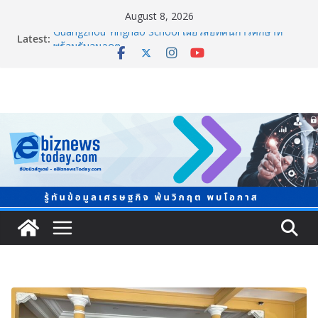
August 8, 2026
Latest:
Guangzhou Yinghao School เผยวิสัยทัศน์การศึกษาที่
พร้อมรับอนาคต
LORDNINE จัดศึกคนดังสายเกม ไทย ปะทะ ฟิลิปปินส์ ใน
“Rise of the Tenth Lord” เปิดสงครามกิลด์ข้ามประเทศ
ฉลองเซิร์ฟเวอร์ใหม่ เฮเลนา
แพทย์เผย โรคไม่ติดต่อเรื้อรัง NCDs คร่าชีวิตคนไทยก่อน
วัยอันควร ทำสูญเสียทางเศรษฐกิจมหาศาล 1.6 ล้านล้าน
บาทต่อปี
ภาครัฐ-เอกชนจับมือสัมมนาใหญ่ ยกระดับอุตสาหกรรมเซ
รามิกไทยสู่สากล พร้อมชวนผู้ประกอบไทยร่วมงาน
“Ceramics Vietnam & Stone Vietnam 2026”
อลิอันซ์ อยุธยา ส่งเสริมคนไทยเตรียมพร้อมรับมือวิกฤต
เปิดพื้นที่ “Level Up the Care by Allianz Ayudhya
นิทรรศการยกระดับ…ความเป็นห่วง” ในงาน Hug
HeartYai