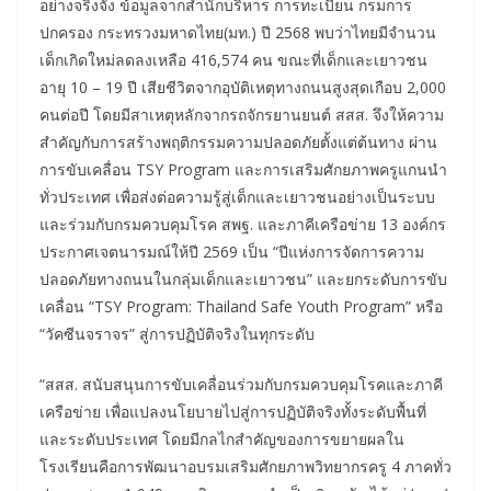
อย่างจริงจัง ข้อมูลจากสำนักบริหาร การทะเบียน กรมการ
ปกครอง กระทรวงมหาดไทย(มท.) ปี 2568 พบว่าไทยมีจำนวน
เด็กเกิดใหม่ลดลงเหลือ 416,574 คน ขณะที่เด็กและเยาวชน
อายุ 10 – 19 ปี เสียชีวิตจากอุบัติเหตุทางถนนสูงสุดเกือบ 2,000
คนต่อปี โดยมีสาเหตุหลักจากรถจักรยานยนต์ สสส. จึงให้ความ
สำคัญกับการสร้างพฤติกรรมความปลอดภัยตั้งแต่ต้นทาง ผ่าน
การขับเคลื่อน TSY Program และการเสริมศักยภาพครูแกนนำ
ทั่วประเทศ เพื่อส่งต่อความรู้สู่เด็กและเยาวชนอย่างเป็นระบบ
และร่วมกับกรมควบคุมโรค สพฐ. และภาคีเครือข่าย 13 องค์กร
ประกาศเจตนารมณ์ให้ปี 2569 เป็น “ปีแห่งการจัดการความ
ปลอดภัยทางถนนในกลุ่มเด็กและเยาวชน” และยกระดับการขับ
เคลื่อน “TSY Program: Thailand Safe Youth Program” หรือ
“วัคซีนจราจร” สู่การปฏิบัติจริงในทุกระดับ
“สสส. สนับสนุนการขับเคลื่อนร่วมกับกรมควบคุมโรคและภาคี
เครือข่าย เพื่อแปลงนโยบายไปสู่การปฏิบัติจริงทั้งระดับพื้นที่
และระดับประเทศ โดยมีกลไกสำคัญของการขยายผลใน
โรงเรียนคือการพัฒนาอบรมเสริมศักยภาพวิทยากรครู 4 ภาคทั่ว