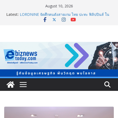
August 10, 2026
Latest:
LORDNINE จัดศึกคนดังสายเกม ไทย ปะทะ ฟิลิปปินส์ ใน
“Rise of the Tenth Lord” เปิดสงครามกิลด์ข้ามประเทศ
ฉลองเซิร์ฟเวอร์ใหม่ เฮเลนา
“ทรงศักดิ์” ประชุมร่างแผน สสส. ปี 70 เน้นขยายงานสร้าง
เสริมสุขภาพรายจังหวัด หนุนวาระกลาง “ขับเคลื่อนใช้
ข้อมูลเชิงพื้นที่” เล็งวัดผลได้ภายใน 1 ปี
จับตาการตลาดบุหรี่ไฟฟ้าผ่านโลกโซเซียล
ชวนโหวต “People’s Choice Awards” ดันผู้บริโภคร่วม
ตัดสินสุดยอดบริษัทอสังหาฯ และเอเจนต์ที่ชื่นชอบแห่งปี
2026
ยิ่งใหญ่ Thailand e-Commerce Expo 2026 ผนึกกว่า 50
พันธมิตร ปั้นผู้ประกอบการไทยสู่ตลาดโลก คาดเงินสะพัด
กว่า 300 ล้านบาท