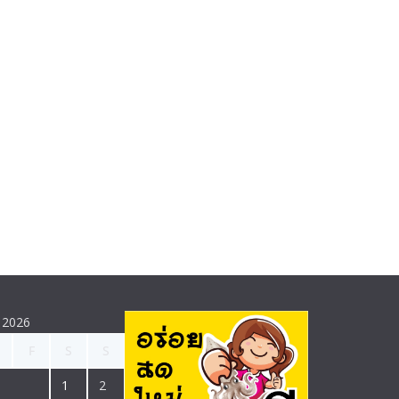
 2026
F
S
S
1
2