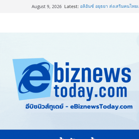
Latest:
อลิอันซ์ อยุธยา ส่งเสริมคนไทยเต
August 9, 2026
“Level Up the Care by Allia
ความเป็นห่วง” ในงาน Hug He
ยิ่งใหญ่ Thailand e-Commerce
ปั้นผู้ประกอบการไทยสู่ตลาดโล
LORDNINE จัดศึกคนดังสายเกม 
the Tenth Lord” เปิดสงครามกิ
ใหม่ เฮเลนา
แพทย์เผย โรคไม่ติดต่อเรื้อรัง
ทำสูญเสียทางเศรษฐกิจมหาศาล
ภาครัฐ-เอกชนจับมือสัมมนาให
สู่สากล พร้อมชวนผู้ประกอบไท
Stone Vietnam 2026”