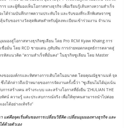
อบการ และผู้ที่มองเห็นโอกาสทางธุรกิจ เพื่อเรียนรู้เส้นทางความสำเร็จ
านจะได้ร่วมบันทึกภาพความประทับใจ และรับของที่ระลึกพิเศษจากซู
้อมลุ้นรับของรางวัลสุดพิเศษสำหรับผู้ลงทะเบียนเข้าร่วมงาน จำนวน
ิดมุมมองสู่โอกาสทางธุรกิจซูเลียน โดย Pro RCM Kyaw Khaing การ
ื่อมั่น โดย RCD ชายแดน ภูทับทิม การถ่ายทอดกลยุทธ์การตลาดสู่
สแนวคิด “ความสำเร็จที่มั่นคง” ในธุรกิจซูเลียน โดย Master
คงขององค์กรและทิศทางการเติบโตในอนาคต โดยคุณณัฐชานนท์ จุล
ได้กล่าวถึงเป้าหมายของการจัดงานครั้งนี้ว่า “ซูเลียนไม่ได้มุ่งเน้น
ญกับการสร้างคน สร้างระบบ และสร้างโอกาสที่ยั่งยืน ‘ZHULIAN THE
สัยทัศน์ ความรู้ และประสบการณ์จริง เพื่อให้ทุกคนสามารถนำไปต่อย
องได้อย่างแท้จริง”
แต่คือจุดเริ่มต้นของการเปลี่ยนวิธีคิด เปลี่ยนมุมมองทางธุรกิจ และ
ได้ด้วยตัวเอง