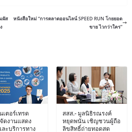
มผัส
หนังสือใหม่ “การตลาดออนไลน์ SPEED RUN โกยยอด
ง
ขาย ไวกว่าใคร”
ินเตอร์เทรด
สสส.- มูลนิธิรณรงค์
มจัดงานแสดง
หยุดพนัน เชิญชวนผู้ถือ
าและบริการทาง
ลิขสิทธิ์ถ่ายทอดสด