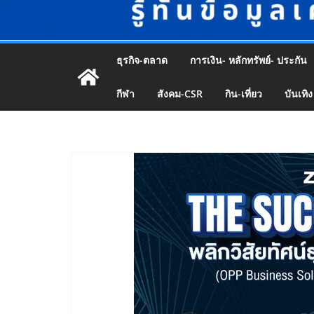
ธุรกิจ-ตลาด
การเงิน- หลักทรัพย์- ประกัน
กีฬา
สังคม-CSR
กิน-เที่ยว
บันเทิง