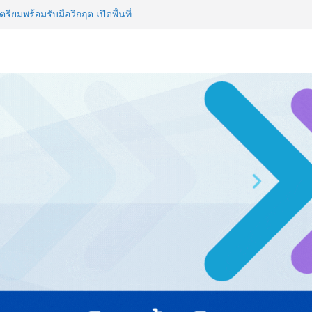
รียมพร้อมรับมือวิกฤต เปิดพื้นที่
nz Ayudhya นิทรรศการยกระดับ…
artYai
 Expo 2026 ผนึกกว่า 50 พันธมิตร
ก คาดเงินสะพัดกว่า 300 ล้านบาท
ไทย ปะทะ ฟิลิปปินส์ ใน “Rise of
ลด์ข้ามประเทศ ฉลองเซิร์ฟเวอร์
 NCDs คร่าชีวิตคนไทยก่อนวัยอันควร
 1.6 ล้านล้านบาทต่อปี
ญ่ ยกระดับอุตสาหกรรมเซรามิกไทย
ยร่วมงาน “Ceramics Vietnam &