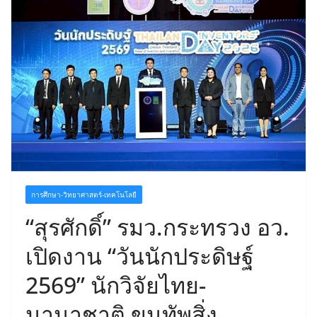
การศึกษา-วิทยาศาสตร์-เทคโนโลยี
“สุรศักดิ์” รมว.กระทรวง อว.
เปิดงาน “วันนักประดิษฐ์
2569” นักวิจัยไทย-
นานาชาติ ขนทัพสิ่ง