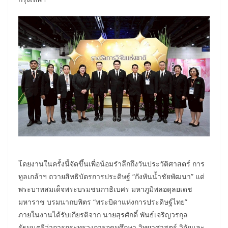
โดยงานในครั้งนี้จัดขึ้นเพื่อน้อมรำลึกถึงวันประวัติศาสตร์ การ
ทูลเกล้าฯ ถวายสิทธิบัตรการประดิษฐ์ “กังหันน้ำชัยพัฒนา” แด่
พระบาทสมเด็จพระบรมชนกาธิเบศร มหาภูมิพลอดุลยเดช
มหาราช บรมนาถบพิตร “พระบิดาแห่งการประดิษฐ์ไทย”
ภายในงานได้รับเกียรติจาก นายสุรศักดิ์ พันธ์เจริญวรกุล
รัฐมนตรีว่าการกระทรวงการอุดมศึกษา วิทยาศาสตร์ วิจัยและ