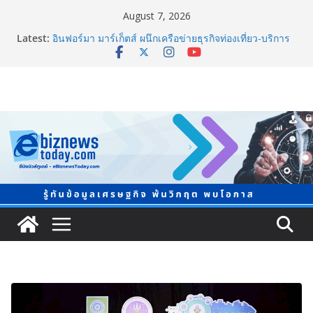
August 7, 2026
Thailand LAB INTERNATIONAL 2026 ผนึก
Latest:
Bio+HealthTech INTERNATIONAL และ FutureCHEM
INTERNATIONAL เปิดเวที AI ขับเคลื่อนนวัตกรรม
วิทยาศาสตร์และสุขภาพ
อินฟอร์มา มาร์เก็ตส์ ผนึกเครือข่ายธุรกิจท่องเที่ยว-บริการ
จัด Food & Hospitality Thailand 2026เชื่อม 4 งานใหญ่
สร้างโอกาสธุรกิจครบวงจร
TCMA จับมือแคนาดา ดันเทคโนโลยีดักจับคาร์บอนเครื่อง
แรกในไทย ปูทางอุตสาหกรรมปูนซีเมนต์สู่ Net Zero 2050
8.8 “ซูเลียน” รวมพลังนักธุรกิจทั่วประเทศ จัดประชุมใหญ่
แห่งปี พบ CEO “ดร.ปิยะวัฒน์” ถ่ายทอดวิสัยทัศน์ธุรกิจ
พร้อมฟรีคอนเสิร์ต “โชค รถแห่” ยกวง
สตาร์ทวันนี้ Franchise Expo Thailand & TESE 2026 พบ
ทัพธุรกิจ&แฟรนไชส์ ซัพพลายเออร์สินค้า ลดใหญ่กว่า
250 บูธ คาดเงินสะพัด 220 ลบ.