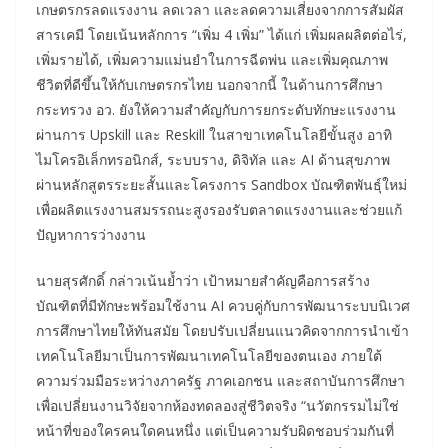
เกษตรกรลดแรงงาน ลดเวลา และลดความเสี่ยงจากการสัมผัส
สารเคมี โดยเน้นหลักการ “เพิ่ม 4 เพิ่ม” ได้แก่ เพิ่มผลผลิตต่อไร่,
เพิ่มรายได้, เพิ่มความแม่นยำในการฉีดพ่น และเพิ่มคุณภาพ
ชีวิตที่ดีขึ้นให้กับเกษตรกรไทย นอกจากนี้ ในด้านการศึกษา
กระทรวง อว. ยังให้ความสำคัญกับการยกระดับทักษะแรงงาน
ผ่านการ Upskill และ Reskill ในสาขาเทคโนโลยีขั้นสูง อาทิ
ไมโครอิเล็กทรอนิกส์, ระบบราง, ดิจิทัล และ AI ด้านสุขภาพ
ผ่านหลักสูตรระยะสั้นและโครงการ Sandbox บัณฑิตพันธุ์ใหม่
เพื่อผลิตแรงงานสมรรถนะสูงรองรับตลาดแรงงานและช่วยแก้
ปัญหาการว่างงาน
นายสุรศักดิ์ กล่าวเน้นย้ำว่า เป้าหมายสำคัญคือการสร้าง
บัณฑิตที่มีทักษะพร้อมใช้งาน AI ควบคู่กับการพัฒนาระบบนิเวศ
การศึกษาไทยให้ทันสมัย โดยปรับเปลี่ยนแนวคิดจากการนำเข้า
เทคโนโลยีมาเป็นการพัฒนาเทคโนโลยีของตนเอง ภายใต้
ความร่วมมือระหว่างภาครัฐ ภาคเอกชน และสถาบันการศึกษา
เพื่อเปลี่ยนงานวิจัยจากห้องทดลองสู่ชีวิตจริง “นวัตกรรมไม่ใช่
หน้าที่ของใครคนใดคนหนึ่ง แต่เป็นความรับผิดชอบร่วมกันที่