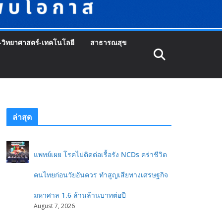
-วิทยาศาสตร์-เทคโนโลยี
สาธารณสุข
ล่าสุด
แพทย์เผย โรคไม่ติดต่อเรื้อรัง NCDs คร่าชีวิต
คนไทยก่อนวัยอันควร ทำสูญเสียทางเศรษฐกิจ
มหาศาล 1.6 ล้านล้านบาทต่อปี
August 7, 2026