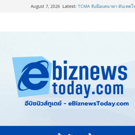
Guangzhou Yinghao School เผย
Latest:
August 7, 2026
อนาคต
TCMA จับมือแคนาดา ดันเทคโนโ
ไทย ปูทางอุตสาหกรรมปูนซีเมนต
แพทย์เผย โรคไม่ติดต่อเรื้อรัง
ทำสูญเสียทางเศรษฐกิจมหาศาล
ภาครัฐ-เอกชนจับมือสัมมนาให
สู่สากล พร้อมชวนผู้ประกอบไท
Stone Vietnam 2026”
อลิอันซ์ อยุธยา ส่งเสริมคนไทยเต
“Level Up the Care by Allia
ความเป็นห่วง” ในงาน Hug He