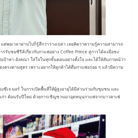
ว แต่พอเวลาผ่านไปก็รู้สึกว่าว่างเปล่า เลยคิดว่าความรู้ความสามารถ
รับชมซีรีส์เกี่ยวกับกาแฟอย่าง Coffee Prince สู่การได้ลงมือชง
ณป้าหา-อังคณา ใส่ใจในทุกขั้นตอนอย่างตั้งใจ และได้ให้สัมภาษณ์ว่า
จ ชงตรงตามสูตร เพราะอยากให้ลูกค้าได้ดื่มกาแฟอร่อย ๆ แล้วมีความ
งซีเจ มอร์ ในการเปิดพื้นที่ให้ผู้สูงอายุได้มีส่วนร่วมกับชุมชน และ
ปีเก่า ต้อนรับปีใหม่ ด้วยการเชิญชวนมาอุดหนุนกาแฟจากบาวคาเฟ่