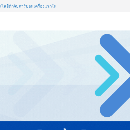
วิสัยทัศน์การศึกษาที่พร้อมรับ
ลยีดักจับคาร์บอนเครื่องแรกใน
์สู่ Net Zero 2050
 NCDs คร่าชีวิตคนไทยก่อนวัยอันควร
 1.6 ล้านล้านบาทต่อปี
ญ่ ยกระดับอุตสาหกรรมเซรามิกไทย
ยร่วมงาน “Ceramics Vietnam &
รียมพร้อมรับมือวิกฤต เปิดพื้นที่
nz Ayudhya นิทรรศการยกระดับ…
artYai