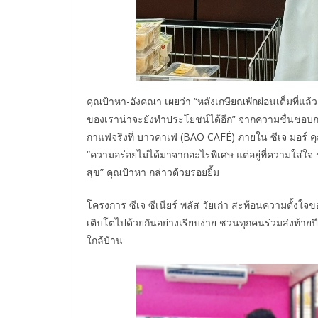
คุณป้าหา-อังคณา เผยว่า “หลังเกษียณพักผ่อนเต็มที่แล้
ของเราน่าจะยังทำประโยชน์ได้อีก” จากความชื่นชอบการ
กาแฟจริงที่ บาวคาเฟ่ (BAO CAFÉ) ภายใน ซีเจ มอร์ คุ
“ความอร่อยไม่ได้มาจากอะไรพิเศษ แต่อยู่ที่ความใส่ใ
สุข” คุณป้าหา กล่าวด้วยรอยยิ้ม
โครงการ ซีเจ ซีเนียร์ พลัส วัยเก๋า สะท้อนความตั้งใจขอ
เติบโตไปด้วยกันอย่างเรียบง่าย ชวนทุกคนร่วมส่งท้าย
ใกล้บ้าน