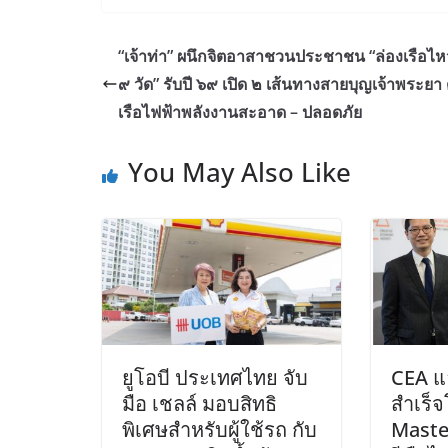
“เจ้าท่า” ผนึกจิตอาสาชวนประชาชน “ล่องเรือไห
๙ วัด” รับปี ๖๙ เปิด ๒ เส้นทางสายบุญเจ้าพระยา 
เรือไฟฟ้าพลังงานสะอาด – ปลอดภัย
You May Also Like
ยูโอบี ประเทศไทย จับ
CEA แ
มือ เชลล์ มอบสิทธิ
สำเร็
พิเศษสำหรับผู้ใช้รถ กับ
Master