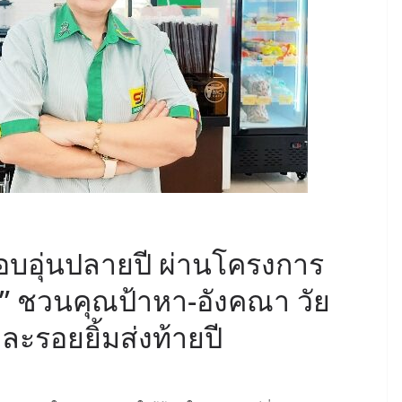
อบอุ่นปลายปี ผ่านโครงการ
เก๋า” ชวนคุณป้าหา-อังคณา วัย
ละรอยยิ้มส่งท้ายปี