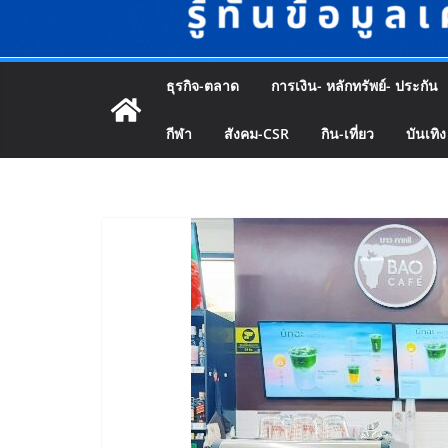
ธุรกิจ-ตลาด
การเงิน- หลักทรัพย์- ประกัน
กีฬา
สังคม-CSR
กิน-เที่ยว
บันเทิง