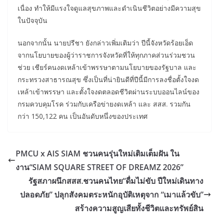
เนื่อง ทำให้มีแรงใจดูแลสุขภาพและดำเนินชีวิตอย่างมีความสุข
ในปัจจุบัน
นอกจากนั้น นายปรีชา ยังกล่าวเพิ่มเติมว่า ปีนี้จังหวัดร้อยเอ็ด
จากนโยบายของผู้ว่าราชการจังหวัดที่ให้ทุกภาคส่วนร่วมชวน
ช่วย เชียร์คนงดเหล้าเข้าพรรษาตามนโยบายของรัฐบาล และ
กระทรวงสาธารณสุข ซึ่งเป็นที่น่ายินดีที่ปีนี้มีการลงชื่อตั้งใจงด
เหล้าเข้าพรรษา และตั้งใจงดตลอดชีวิตผ่านระบบออนไลน์ของ
กรมควบคุมโรค ร่วมกับเครือข่ายงดเหล้า และ สสส. รวมกัน
กว่า 150,122 คน เป็นอันดับหนึ่งของประเทศ
PMCU x AIS SIAM ชวนคนรุ่นใหม่เติมเต็มฝัน ใน
งาน“SIAM SQUARE STREET OF DREAMZ 2026”
รัฐสภาผนึกสสส.ชวนคนไทย“ดื่มไม่ขับ ปีใหม่เดินทาง
ปลอดภัย” ปลุกสังคมตระหนักอุบัติเหตุจาก “เมาแล้วขับ”
สร้างความสูญเสียทั้งชีวิตและทรัพย์สิน