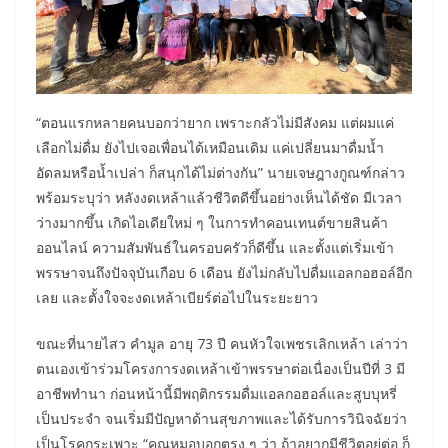
“ตอนแรกหลายคนบอกว่ายาก เพราะกลัวไม่มีสังคม แต่ผมแค่
เลือกไม่ดื่ม ยังไปเจอเพื่อนได้เหมือนเดิม แค่เปลี่ยนมาดื่มน้ำ
อัดลมหรือน้ำเปล่า ก็สนุกได้ไม่ต่างกัน” นายเจษฎางกูณฑ์กล่าว
พร้อมระบุว่า หลังงดเหล้าแล้วชีวิตดีขึ้นอย่างเห็นได้ชัด มีเวลา
ว่างมากขึ้น เกิดไอเดียใหม่ ๆ ในการทำคอนเทนต์ขายสินค้า
ออนไลน์ ความสัมพันธ์ในครอบครัวก็ดีขึ้น และตั้งแต่เริ่มเข้า
พรรษาจนถึงปัจจุบันเกือบ 6 เดือน ยังไม่กลับไปดื่มแอลกอฮอล์อีก
เลย และตั้งใจจะงดเหล้าเบียร์ต่อไปในระยะยาว
ขณะที่นายไสว คำมูล อายุ 73 ปี คนหัวใจเพชรเลิกเหล้า เล่าว่า
ตนเองเข้าร่วมโครงการงดเหล้าเข้าพรรษาต่อเนื่องเป็นปีที่ 3 มี
อาชีพทำนา ก่อนหน้านี้มีพฤติกรรมดื่มแอลกอฮอล์และสูบบุหรี่
เป็นประจำ จนเริ่มมีปัญหาด้านสุขภาพและได้รับการวินิจฉัยว่า
เป็นโรคกระเพาะ “คุณหมอบอกตรง ๆ ว่า ถ้าอยากมีชีวิตอยู่ต่อ ก็