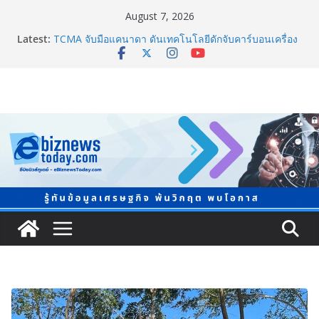
August 7, 2026
Guangzhou Yinghao School เผยวิสัยทัศน์การศึกษาที่
Latest:
พร้อมรับอนาคต
TCMA จับมือแคนาดา ดันเทคโนโลยีดักจับคาร์บอนเครื่อง
แรกในไทย ปูทางอุตสาหกรรมปูนซีเมนต์สู่ Net Zero 2050
แพทย์เผย โรคไม่ติดต่อเรื้อรัง NCDs คร่าชีวิตคนไทยก่อน
วัยอันควร ทำสูญเสียทางเศรษฐกิจมหาศาล 1.6 ล้านล้าน
บาทต่อปี
ภาครัฐ-เอกชนจับมือสัมมนาใหญ่ ยกระดับอุตสาหกรรมเซ
รามิกไทยสู่สากล พร้อมชวนผู้ประกอบไทยร่วมงาน
“Ceramics Vietnam & Stone Vietnam 2026”
อลิอันซ์ อยุธยา ส่งเสริมคนไทยเตรียมพร้อมรับมือวิกฤต
เปิดพื้นที่ “Level Up the Care by Allianz Ayudhya
นิทรรศการยกระดับ…ความเป็นห่วง” ในงาน Hug
HeartYai