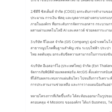
2.ซีดีจี ซิสเต็มส์ จำกัด (CDGS) ยกระดับการทำงานข
ประมาณ การเงิน พัสดุ และบุคลากรอย่างครบวงจรแบบ
ภายในองค์กร ที่ยกระดับการจัดการเอกสาร กระบวนกา
ผสานผ่านเทคโนโลยี AI และคลาวด์ ช่วยลดภาระงา
3.บริษัท จีไอเอส จำกัด (GIS Company) มุ่งนำเทคโนโ
สาธารณูปโภคพื้นฐานสำคัญ เช่น ระบบไฟฟ้า ประปา
ไทย ลดต้นทุน ยกระดับขีดความสามารถในการแข่งข
4.บริษัท อีเอสอาร์ไอ (ประเทศไทย) จำกัด (Esri Thai
จัดการภัยพิบัติด้วยแพลตฟอร์ม ArcGIS ตั้งแต่การสนั
ที่ได้รับผลกระทบจากแผ่นดินไหว ไปจนถึงการวิเคราะ
การประสานงานช่วยเหลือ และการวางแผนป้องกันอย่า
หลายโครงการที่เกิดขึ้นจริง ได้สะท้อนออกมาในรูปของ
ครอบคลุม 4 Missions ขององค์กร ได้แก่ Business, Tec