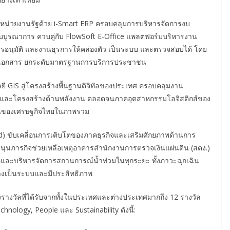
องหน่วยงานรัฐด้วย i-Smart ERP ครอบคลุมการบริหารจัดการงบ
บูรณาการ ควบคู่กับ FlowSoft E-Office แพลตฟอร์มบริหารงาน
รอนุมัติ และงานธุรการให้คล่องตัว เป็นระบบ และตรวจสอบได้ โดย
นเอกสาร ยกระดับมาตรฐานการบริการประชาชน
ลยี GIS สู่โครงสร้างพื้นฐานดิจิทัลของประเทศ ครอบคลุมงาน
 และโครงสร้างด้านพลังงาน ตลอดจนภาคอุตสาหกรรมโลจิสติกส์ของ
ันของเศรษฐกิจไทยในภาพรวม
land) ขับเคลื่อนการเติบโตของภาคธุรกิจและเสริมศักยภาพด้านการ
บสนุนภารกิจช่วยเหลือเหตุอาคารสำนักงานการตรวจเงินแผ่นดิน (สตง.)
ห์และบริหารจัดการสถานการณ์น้ำท่วมในทุกระยะ ทั้งภาวะฉุกเฉิน
งเป็นระบบและมีประสิทธิภาพ
รางวัลที่ได้รับจากทั้งในประเทศและต่างประเทศมากถึง 12 รางวัล
hnology, People และ Sustainability ดังนี้: