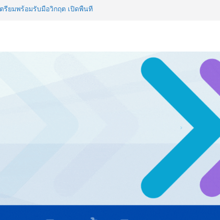
รียมพร้อมรับมือวิกฤต เปิดพื้นที่
nz Ayudhya นิทรรศการยกระดับ…
artYai
 Expo 2026 ผนึกกว่า 50 พันธมิตร
ก คาดเงินสะพัดกว่า 300 ล้านบาท
ไทย ปะทะ ฟิลิปปินส์ ใน “Rise of
ลด์ข้ามประเทศ ฉลองเซิร์ฟเวอร์
 NCDs คร่าชีวิตคนไทยก่อนวัยอันควร
 1.6 ล้านล้านบาทต่อปี
ญ่ ยกระดับอุตสาหกรรมเซรามิกไทย
ยร่วมงาน “Ceramics Vietnam &