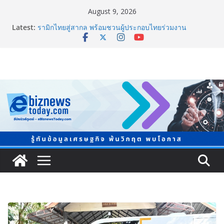
August 9, 2026
Latest:
ภาครัฐ-เอกชนจับมือสัมมนาใหญ่ ยกระดับอุตสาหกรรมเซ
รามิกไทยสู่สากล พร้อมชวนผู้ประกอบไทยร่วมงาน
“Ceramics Vietnam & Stone Vietnam 2026”
อลิอันซ์ อยุธยา ส่งเสริมคนไทยเตรียมพร้อมรับมือวิกฤต
เปิดพื้นที่ “Level Up the Care by Allianz Ayudhya
นิทรรศการยกระดับ…ความเป็นห่วง” ในงาน Hug
HeartYai
ยิ่งใหญ่ Thailand e-Commerce Expo 2026 ผนึกกว่า 50
พันธมิตร ปั้นผู้ประกอบการไทยสู่ตลาดโลก คาดเงินสะพัด
กว่า 300 ล้านบาท
LORDNINE จัดศึกคนดังสายเกม ไทย ปะทะ ฟิลิปปินส์ ใน
“Rise of the Tenth Lord” เปิดสงครามกิลด์ข้ามประเทศ
ฉลองเซิร์ฟเวอร์ใหม่ เฮเลนา
แพทย์เผย โรคไม่ติดต่อเรื้อรัง NCDs คร่าชีวิตคนไทยก่อน
วัยอันควร ทำสูญเสียทางเศรษฐกิจมหาศาล 1.6 ล้านล้าน
บาทต่อปี