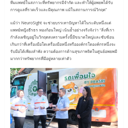
ทีมแพทย์ในสภาวะที่ทรัพยากรมีจำกัด และทำให้ผู้อพยพได้รับ
การดูแลที่รวดเร็วและมีคุณภาพ แม้ในสถานการณ์วิกฤต”
แม้ว่า NeuroSight จะช่วยบรรเทาปัญหาได้ในระดับหนึ่งแต่
แพทย์หญิงธีรธร ทองก้อนใหญ่ เน้นย้ำอย่างจริงจังว่า “สิ่งที่เรา
กำลังเผชิญอยู่ในวิกฤตสงครามครั้งนี้มีขนาดใหญ่และซับซ้อน
เกินกว่าที่เครื่องมือใดเครื่องมือหนึ่งหรือองค์กรใดองค์กรหนึ่งจะ
รับมือได้เพียงลำพัง ความต้องการด้านสุขภาพจิตในศูนย์อพยพมี
มากกว่าทรัพยากรที่มีอยู่หลายเท่าตัว