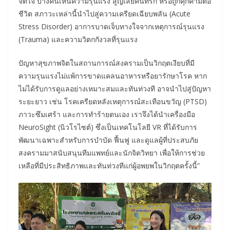
จิตใจ บางคนเห็นความรุนแรง สูญเสียคนที่รัก หรือถูกคุกคามต่อ
ชีวิต สภาวะเหล่านี้นำไปสู่ความเครียดเฉียบพลัน (Acute
Stress Disorder) อาการบาดเจ็บทางใจจากเหตุการณ์รุนแรง
(Trauma) และความวิตกกังวลที่รุนแรง
ปัญหาสุขภาพจิตในสถานการณ์สงครามเป็นวิกฤตเงียบที่มี
ความรุนแรงไม่แพ้การขาดแคลนอาหารหรือยารักษาโรค หาก
ไม่ได้รับการดูแลอย่างเหมาะสมและทันท่วงที อาจนำไปสู่ปัญหา
ระยะยาว เช่น โรคเครียดหลังเหตุการณ์สะเทือนขวัญ (PTSD)
ภาวะซึมเศร้า และการทำร้ายตนเอง เราจึงได้นำเครื่องมือ
NeuroSight (นิวโรไซต์) ซึ่งเป็นเทคโนโลยี VR ที่ได้รับการ
พัฒนาเฉพาะสำหรับการบำบัด ฟื้นฟู และดูแลผู้ที่ประสบภัย
สงครามมาสนับสนุนทีมแพทย์และนักจิตวิทยา เพื่อให้การช่วย
เหลือที่มีประสิทธิภาพและทันท่วงทีแก่ผู้อพยพในวิกฤตครั้งนี้”