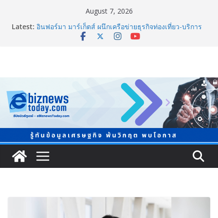
August 7, 2026
Latest:
อินฟอร์มา มาร์เก็ตส์ ผนึกเครือข่ายธุรกิจท่องเที่ยว-บริการ
จัด Food & Hospitality Thailand 2026เชื่อม 4 งานใหญ่
สร้างโอกาสธุรกิจครบวงจร
TCMA จับมือแคนาดา ดันเทคโนโลยีดักจับคาร์บอนเครื่อง
แรกในไทย ปูทางอุตสาหกรรมปูนซีเมนต์สู่ Net Zero 2050
8.8 “ซูเลียน” รวมพลังนักธุรกิจทั่วประเทศ จัดประชุมใหญ่
แห่งปี พบ CEO “ดร.ปิยะวัฒน์” ถ่ายทอดวิสัยทัศน์ธุรกิจ
พร้อมฟรีคอนเสิร์ต “โชค รถแห่” ยกวง
สตาร์ทวันนี้ Franchise Expo Thailand & TESE 2026 พบ
ทัพธุรกิจ&แฟรนไชส์ ซัพพลายเออร์สินค้า ลดใหญ่กว่า
250 บูธ คาดเงินสะพัด 220 ลบ.
Thailand LAB INTERNATIONAL 2026 ผนึก
Bio+HealthTech INTERNATIONAL และ FutureCHEM
INTERNATIONAL เปิดเวที AI ขับเคลื่อนนวัตกรรม
วิทยาศาสตร์และสุขภาพ