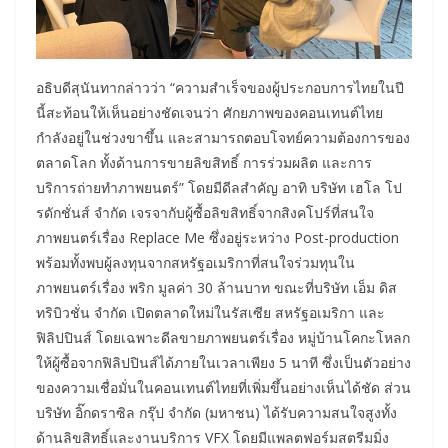
อธิบดีสุนันทากล่าวว่า “ความสำเร็จของผู้ประกอบการไทยในปี
นี้สะท้อนให้เห็นอย่างชัดเจนว่า ศักยภาพของคอนเทนต์ไทย
กำลังอยู่ในช่วงขาขึ้น และสามารถตอบโจทย์ความต้องการของ
ตลาดโลก ทั้งด้านการขายลิขสิทธิ์ การร่วมผลิต และการ
บริการถ่ายทำภาพยนตร์” โดยมีดีลสำคัญ อาทิ บริษัท เฮโล โป
รดักชั่นส์ จำกัด เจรจากับผู้ซื้อลิขสิทธิ์จากสิงคโปร์ที่สนใจ
ภาพยนตร์เรื่อง Replace Me ซึ่งอยู่ระหว่าง Post-production
พร้อมทั้งพบผู้ลงทุนจากสหรัฐอเมริกาที่สนใจร่วมทุนใน
ภาพยนตร์เรื่อง พริก มูลค่า 30 ล้านบาท ขณะที่บริษัท เอ็ม ดิส
ทริบิวชั่น จำกัด เปิดตลาดใหม่ในรัสเซีย สหรัฐอเมริกา และ
ฟิลิปปินส์ โดยเฉพาะดีลขายภาพยนตร์เรื่อง หมู่บ้านโคกะโหลก
ให้ผู้ซื้อจากฟิลิปปินส์ได้ภายในเวลาเพียง 5 นาที ซึ่งเป็นตัวอย่าง
ของความเชื่อมั่นในคอนเทนต์ไทยที่เพิ่มขึ้นอย่างเห็นได้ชัด ส่วน
บริษัท อิ๊กดราซิล กรุ๊ป จำกัด (มหาชน) ได้รับความสนใจสูงทั้ง
ด้านลิขสิทธิ์และงานบริการ VFX โดยมีแพลตฟอร์มสตรีมมิ่ง