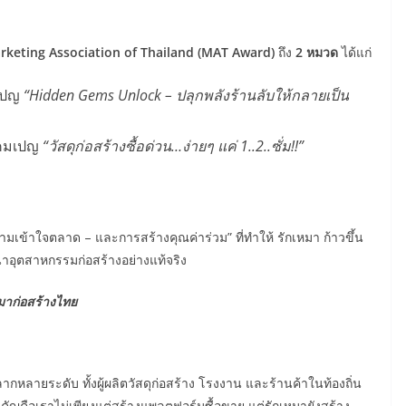
rketing Association of Thailand (MAT Award)
ถึง
2 หมวด
ได้แก่
เปญ
“Hidden Gems Unlock – ปลุกพลังร้านลับให้กลายเป็น
คมเปญ
“วัสดุก่อสร้างซื้อด่วน…ง่ายๆ แค่ 1..2..ซั่ม!!”
ามเข้าใจตลาด – และการสร้างคุณค่าร่วม” ที่ทำให้ รักเหมา ก้าวขึ้น
นาอุตสาหกรรมก่อสร้างอย่างแท้จริง
มาก่อสร้างไทย
กหลายระดับ ทั้งผู้ผลิตวัสดุก่อสร้าง โรงงาน และร้านค้าในท้องถิ่น
่สำคัญคือเราไม่เพียงแต่สร้างแพลตฟอร์มซื้อขาย แต่รักเหมายังสร้าง