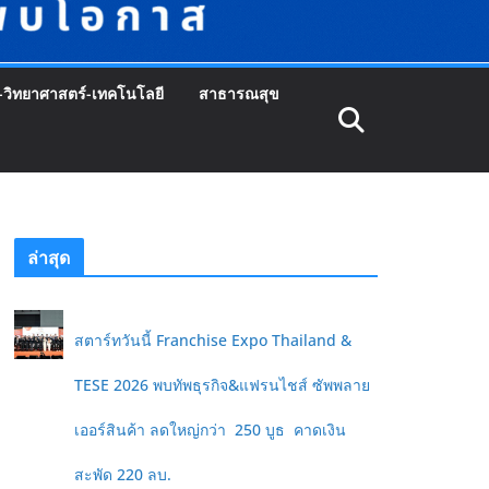
-วิทยาศาสตร์-เทคโนโลยี
สาธารณสุข
ล่าสุด
สตาร์ทวันนี้ Franchise Expo Thailand &
TESE 2026 พบทัพธุรกิจ&แฟรนไชส์ ซัพพลาย
เออร์สินค้า ลดใหญ่กว่า 250 บูธ คาดเงิน
สะพัด 220 ลบ.