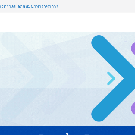
จาธุรกิจ “BIO TRADE CONNECT
สู่ตลาดเชิงพาณิชย์อย่างยั่งยืน
าวิทยาลัย จัดสัมมนาทางวิชาการ
ปรับธุรกิจท่องเที่ยวไทย “ขายได้
Thailand & TESE 2026 พบทัพ
์สินค้า ลดใหญ่กว่า 250 บูธ คาด
L 2026 ผนึก Bio+HealthTech
CHEM INTERNATIONAL เปิดเวที
าสตร์และสุขภาพ
่ายธุรกิจท่องเที่ยว-บริการ จัด Food
ื่อม 4 งานใหญ่ สร้างโอกาสธุรกิจ