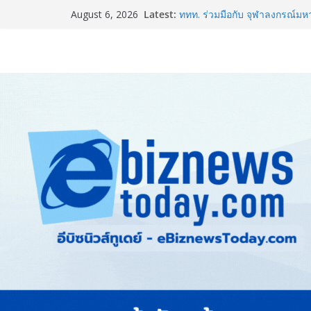
BEDO เดินหน้าจัดกิจกรรมเจร
Latest:
August 6, 2026
2026” ยกระดับผลิตภัณฑ์ท้องถิ่น
ททท. ร่วมมือกับ จุฬาลงกรณ์มห
และการตลาดเชิงรุก แนะเคล็ดลับ
ขายดี ขายนาน”
สตาร์ทวันนี้ Franchise Expo 
ธุรกิจ&แฟรนไชส์ ซัพพลายเออร
เงินสะพัด 220 ลบ.
Thailand LAB INTERNATIONA
INTERNATIONAL และ Future
AI ขับเคลื่อนนวัตกรรมวิทยาศ
อินฟอร์มา มาร์เก็ตส์ ผนึกเครือข
& Hospitality Thailand 2026เช
ครบวงจร