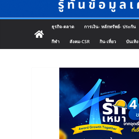
ธุรกิจ-ตลาด
การเงิน- หลักทรัพย์- ประกัน
กีฬา
สังคม-CSR
กิน-เที่ยว
บันเทิง