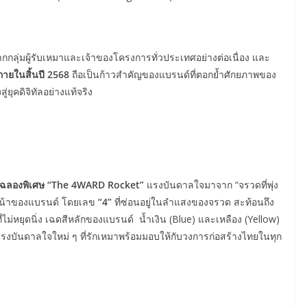
ากกลุ่มผู้รับเหมาและเจ้าของโครงการทั่วประเทศอย่างต่อเนื่อง และ
ายในสิ้นปี 2568
ถือเป็นก้าวสำคัญของแบรนด์ที่ตอกย้ำศักยภาพของ
ยุคดิจิทัลอย่างแท้จริง
มฉลองพิเศษ
“The 4WARD Rocket”
แรงบันดาลใจมาจาก “จรวดที่พุ่ง
งหน้าของแบรนด์ โดยเลข
“4”
ที่ซ่อนอยู่ในลำแสงของจรวด สะท้อนถึง
ม่หยุดนิ่ง เฉดสีหลักของแบรนด์ น้ำเงิน (Blue) และเหลือง (Yellow)
รงบันดาลใจใหม่ ๆ ที่รักเหมาพร้อมมอบให้กับวงการก่อสร้างไทยในทุก