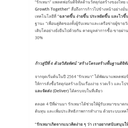
“รักเหมา” แพลตฟอร์มดิจิทัลด้านวัสดุก่อสร้างของไท
Growth Together”
สื่อถึงการก้าวไปข้างหน้าอย่างมั่
เทคโนโลยีที่
“ฉลาดขึ้น ง่ายขึ้น ประหยัดขึ้น และไวขึ
ฐานะ “เพื่อนคู่คิดของทั้งผู้รับเหมาและเครือข่ายผู้ขายว
เติบโตอย่างยั่งยืนไปด้วยกัน คาดมูลค่าการซื้อ-ขายผ่
30%
ก้าวสู่ปีที่
4 ด้วยวิสัยทัศน์ “สร้างโครงสร้างพื้นฐานดิจิ
จากจุดเริ่มต้นในปี 2564 “รักเหมา” ได้พัฒนาแพลตฟอร์ม
ให้การสั่งซื้อวัสดุก่อสร้างเป็นเรื่องง่าย รวดเร็ว และ
และจัดส่ง (Deliver)
ได้ครบจบในที่เดียว
ตลอด 4 ปีที่ผ่านมา รักเหมาได้ช่วยให้ผู้รับเหมาขนาดกล
ต้นทุน และเพิ่มประสิทธิภาพการทำงาน ด้วยระบบเทคโ
“รักเหมาเกิดจากแนวคิดง่าย ๆ ว่า เราอยากสนับสนุนให