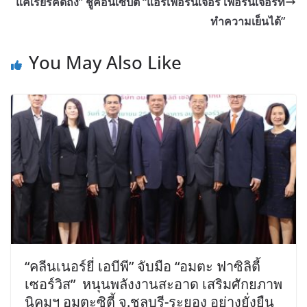
แคเรียร์คิดถึง” ชูคอนเซ็ปต์ “แอร์เฟอร์นิเจอร์ เฟอร์นิเจอร์ที่
ทำความเย็นได้”
You May Also Like
“คลีนเนอร์ยี่ เอบีพี” จับมือ “อมตะ ฟาซิลิตี้
เซอร์วิส” หนุนพลังงานสะอาด เสริมศักยภาพ
นิคมฯ อมตะซิตี้ จ.ชลบุรี-ระยอง อย่างยั่งยืน