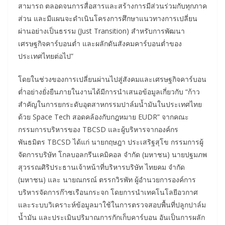
สามารถ ตลอดจนการสื่อสารและสร้างการมีส่วนร่วมกับทุกภาค
ส่วน และมีแผนจะดำเนินโครงการศึกษาแนวทางการเปลี่ยน
ผ่านอย่างเป็นธรรม (Just Transition) สำหรับการพัฒนา
เศรษฐกิจคาร์บอนต่ำ และผลักดันสังคมคาร์บอนต่ำของ
ประเทศไทยต่อไป”
โดยในช่วงของการเปลี่ยนผ่านไปสู่สังคมและเศรษฐกิจคาร์บอน
ต่ำอย่างยั่งยืนภายในงานได้มีการนำเสนอข้อมูลเกี่ยวกับ “ก้าว
สำคัญในการยกระดับอุตสาหกรรมปาล์มน้ำมันในประเทศไทย
ด้วย Space Tech สอดคล้องกับกฎหมาย EUDR” จากคณะ
กรรมการบริหารของ TBCSD และผู้บริหารจากองค์กร
พันธมิตร TBCSD ได้แก่ นายกฤษฎา ประเสริฐสุโข กรรมการผู้
จัดการบริษัท โกลบอลกรีนเคมิคอล จำกัด (มหาชน) นายปฐมภพ
สุวรรณศิริประธานเจ้าหน้าที่บริหารบริษัท ไทยคม จำกัด
(มหาชน) และ นายณกรณ์ ตรรกวิรพัท ผู้อำนวยการองค์การ
บริหารจัดการก๊าซเรือนกระจก โดยการนำเทคโนโลยีอวกาศ
และระบบวิเคราะห์ข้อมูลมาใช้ในการตรวจสอบพื้นที่ปลูกปาล์ม
น้ำมัน และประเมินปริมาณการกักเก็บคาร์บอน อันเป็นการผลัก