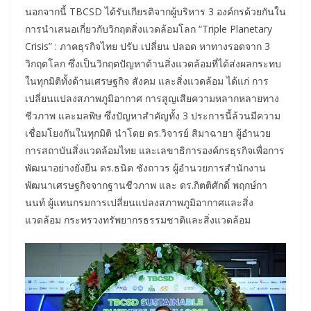
นอกจากนี้ TBCSD ได้รับเกียรติจากผู้บริหาร 3 องค์กรด้วยกันใน
การนำเสนอเกี่ยวกับวิกฤตสิ่งแวดล้อมโลก “Triple Planetary
Crisis” : ภาคธุรกิจไทย ปรับ เปลี่ยน ปลอด หาทางรอดจาก 3
วิกฤตโลก ซึ่งเป็นวิกฤตปัญหาด้านสิ่งแวดล้อมที่ได้ส่งผลกระทบ
ในทุกมิติทั้งด้านเศรษฐกิจ สังคม และสิ่งแวดล้อม ได้แก่ การ
เปลี่ยนแปลงสภาพภูมิอากาศ การสูญเสียความหลากหลายทาง
ชีวภาพ และมลพิษ ซึ่งปัญหาสำคัญทั้ง 3 ประการนี้ล้วนมีความ
เชื่อมโยงกันในทุกมิติ นำโดย ดร.วิจารย์ สิมาฉายา ผู้อำนวย
การสถาบันสิ่งแวดล้อมไทย และเลขาธิการองค์กรธุรกิจเพื่อการ
พัฒนาอย่างยั่งยืน ดร.ธนิต ชังถาวร ผู้อำนวยการสำนักงาน
พัฒนาเศรษฐกิจจากฐานชีวภาพ และ ดร.กิตติศักดิ์ พฤกษ์กา
นนท์ ผู้แทนกรมการเปลี่ยนแปลงสภาพภูมิอากาศและสิ่ง
แวดล้อม กระทรวงทรัพยากรธรรมชาติและสิ่งแวดล้อม