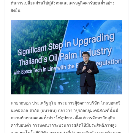
ดันการเปลี่ยนผ่านไปสู่สังคมและเศรษฐกิจคาร์บอนต่ำอย่าง
ยั่งยืน
นายกฤษฎา ประเสริฐสุโข กรรมการผู้จัดการบริษัท โกลบอลกรี
นเคมิคอล จำกัด (มหาชน) กล่าวว่า “ธุรกิจกลุ่มเคมีภัณฑ์นั้นมี
ความท้าทายตลอดทั้งห่วงโซ่อุปทาน ตั้งแต่การจัดหาวัตถุดิบ
คาร์บอนต่ำ การพัฒนากระบวนการผลิตให้มีประสิทธิภาพสูง
และเทคโนโลยีดิจิทัล การขนส่งที่ปล่อยมลพิษต่ำ ความต้องการ