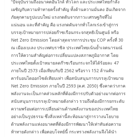
“ปัจจุบันรวมถึงอนาคตอันใกล้ ทั่วโลก และประเทศไทยกำลัง
เผชิญกับความท้าทายครั้งสำคัญ ทั้งด้านความมั่นคง อันเกิดจาก
ภัยคุกคามรูปแบบใหม่ แรงกดดันจากภาวะเศรษฐกิจที่ไม่
แน่นอน และที่สำคัญ คือ แรงกดดันจากทั่วโลกเร่งเข้าสู่การ
บรรลุเป้าหมายการปล่อยก๊าซเรือนกระจกสุทธิเป็นศูนย์ หรือ
Net Zero Emission โดยล่าสุดจากการประชุม COP ครั้งที่ 30
ณ เมืองเบเลง ประเทศบราซิล ประเทศไทยเน้นย้ำเจตนารมณ์
การให้ความสำคัญต่อการเปลี่ยนแปลงสภาพภูมิอากาศ โดย
ประเทศไทยตั้งเป้าหมายลดก๊าซเรือนกระจกให้ได้ร้อยละ 47
ภายในปี 2573 เมื่อเทียบกับปี 2562 หรือราว 152 ล้านตัน
คาร์บอนไดออกไซด์เทียบเท่า เพื่อสนับสนุนการบรรลุเป้าหมาย
Net Zero Emission ภายในปี 2593 (ค.ศ. 2050) ซึ่งคาดว่าภาค
พลังงานจะเป็นภาคส่วนหลักที่ต้องมีการปรับตัวอย่างมากต่อการ
สนับสนุนการบรรลุเป้าหมายดังกล่าว รวมถึงต้องมีการยกระดับ
ความพร้อมต่อการเปลี่ยนผ่านด้านพลังงานของประเทศไทย
อย่างเป็นรูปธรรม ซึ่งสิ่งเหล่านี้สะท้อนมาสู่การวางนโยบาย
ด้านพลังงานแห่งอนาคตที่ต้องมีการพัฒนาให้เท่าทันต่อความ
ท้าทายดังกล่าว เพื่อตอบโจทย์นี้ กระทรวงพลังงานจึงได้นำ