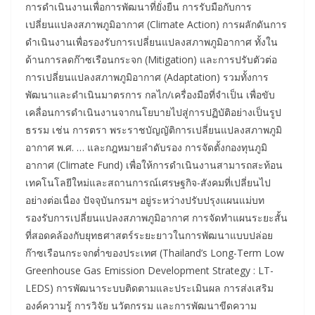
การดำเนินงานเพื่อการพัฒนาที่ยั่งยืน การรับมือกับการ
เปลี่ยนแปลงสภาพภูมิอากาศ (Climate Action) การผลักดันการ
ดำเนินงานเพื่อรองรับการเปลี่ยนแปลงสภาพภูมิอากาศ ทั้งใน
ด้านการลดก๊าซเรือนกระจก (Mitigation) และการปรับตัวต่อ
การเปลี่ยนแปลงสภาพภูมิอากาศ (Adaptation) รวมทั้งการ
พัฒนาและดำเนินมาตรการ กลไก/เครื่องมือที่จำเป็น เพื่อขับ
เคลื่อนการดำเนินงานจากนโยบายไปสู่การปฏิบัติอย่างเป็นรูป
ธรรม เช่น การตรา พระราชบัญญัติการเปลี่ยนแปลงสภาพภูมิ
อากาศ พ.ศ. … และกฎหมายลำดับรอง การจัดตั้งกองทุนภูมิ
อากาศ (Climate Fund) เพื่อให้การดำเนินงานสามารถสะท้อน
เทคโนโลยีใหม่และสถานการณ์เศรษฐกิจ-สังคมที่เปลี่ยนไป
อย่างต่อเนื่อง ปัจจุบันกรมฯ อยู่ระหว่างปรับปรุงแผนแม่บท
รองรับการเปลี่ยนแปลงสภาพภูมิอากาศ การจัดทำแผนระยะสั้น
ที่สอดคล้องกับยุทธศาสตร์ระยะยาวในการพัฒนาแบบปล่อย
ก๊าซเรือนกระจกต่ำของประเทศ (Thailand’s Long-Term Low
Greenhouse Gas Emission Development Strategy : LT-
LEDS) การพัฒนาระบบติดตามและประเมินผล การส่งเสริม
องค์ความรู้ การวิจัย นวัตกรรม และการพัฒนาขีดความ