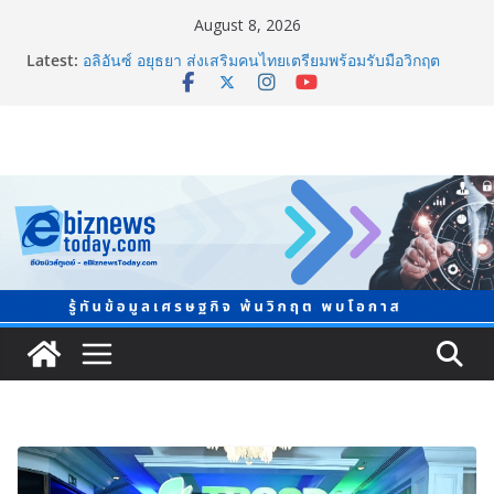
August 8, 2026
ภาครัฐ-เอกชนจับมือสัมมนาใหญ่ ยกระดับอุตสาหกรรมเซ
Latest:
รามิกไทยสู่สากล พร้อมชวนผู้ประกอบไทยร่วมงาน
“Ceramics Vietnam & Stone Vietnam 2026”
อลิอันซ์ อยุธยา ส่งเสริมคนไทยเตรียมพร้อมรับมือวิกฤต
เปิดพื้นที่ “Level Up the Care by Allianz Ayudhya
นิทรรศการยกระดับ…ความเป็นห่วง” ในงาน Hug
HeartYai
ยิ่งใหญ่ Thailand e-Commerce Expo 2026 ผนึกกว่า 50
พันธมิตร ปั้นผู้ประกอบการไทยสู่ตลาดโลก คาดเงินสะพัด
กว่า 300 ล้านบาท
LORDNINE จัดศึกคนดังสายเกม ไทย ปะทะ ฟิลิปปินส์ ใน
“Rise of the Tenth Lord” เปิดสงครามกิลด์ข้ามประเทศ
ฉลองเซิร์ฟเวอร์ใหม่ เฮเลนา
แพทย์เผย โรคไม่ติดต่อเรื้อรัง NCDs คร่าชีวิตคนไทยก่อน
วัยอันควร ทำสูญเสียทางเศรษฐกิจมหาศาล 1.6 ล้านล้าน
บาทต่อปี