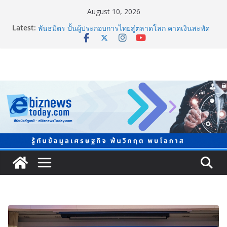
August 10, 2026
Latest:
ยิ่งใหญ่ Thailand e-Commerce Expo 2026 ผนึกกว่า 50
พันธมิตร ปั้นผู้ประกอบการไทยสู่ตลาดโลก คาดเงินสะพัด
กว่า 300 ล้านบาท
LORDNINE จัดศึกคนดังสายเกม ไทย ปะทะ ฟิลิปปินส์ ใน
“Rise of the Tenth Lord” เปิดสงครามกิลด์ข้ามประเทศ
ฉลองเซิร์ฟเวอร์ใหม่ เฮเลนา
“ทรงศักดิ์” ประชุมร่างแผน สสส. ปี 70 เน้นขยายงานสร้าง
เสริมสุขภาพรายจังหวัด หนุนวาระกลาง “ขับเคลื่อนใช้
ข้อมูลเชิงพื้นที่” เล็งวัดผลได้ภายใน 1 ปี
จับตาการตลาดบุหรี่ไฟฟ้าผ่านโลกโซเซียล
ชวนโหวต “People’s Choice Awards” ดันผู้บริโภคร่วม
ตัดสินสุดยอดบริษัทอสังหาฯ และเอเจนต์ที่ชื่นชอบแห่งปี
2026