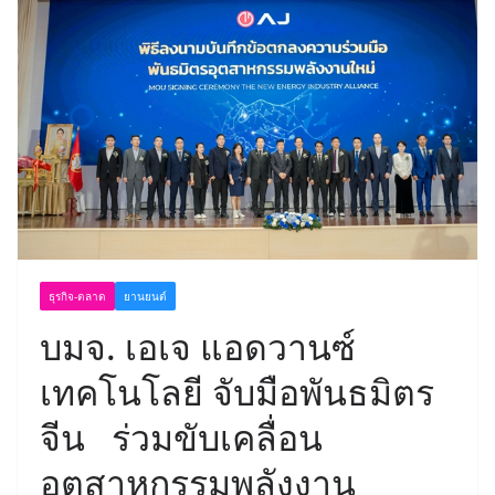
ธุรกิจ-ตลาด
ยานยนต์
บมจ. เอเจ แอดวานซ์
เทคโนโลยี จับมือพันธมิตร
จีน ร่วมขับเคลื่อน
อุตสาหกรรมพลังงาน