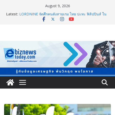
August 9, 2026
ยิ่งใหญ่ Thailand e-Commerce Expo 2026 ผนึกกว่า 50
Latest:
พันธมิตร ปั้นผู้ประกอบการไทยสู่ตลาดโลก คาดเงินสะพัด
กว่า 300 ล้านบาท
LORDNINE จัดศึกคนดังสายเกม ไทย ปะทะ ฟิลิปปินส์ ใน
“Rise of the Tenth Lord” เปิดสงครามกิลด์ข้ามประเทศ
ฉลองเซิร์ฟเวอร์ใหม่ เฮเลนา
“ทรงศักดิ์” ประชุมร่างแผน สสส. ปี 70 เน้นขยายงานสร้าง
เสริมสุขภาพรายจังหวัด หนุนวาระกลาง “ขับเคลื่อนใช้
ข้อมูลเชิงพื้นที่” เล็งวัดผลได้ภายใน 1 ปี
จับตาการตลาดบุหรี่ไฟฟ้าผ่านโลกโซเซียล
ชวนโหวต “People’s Choice Awards” ดันผู้บริโภคร่วม
ตัดสินสุดยอดบริษัทอสังหาฯ และเอเจนต์ที่ชื่นชอบแห่งปี
2026