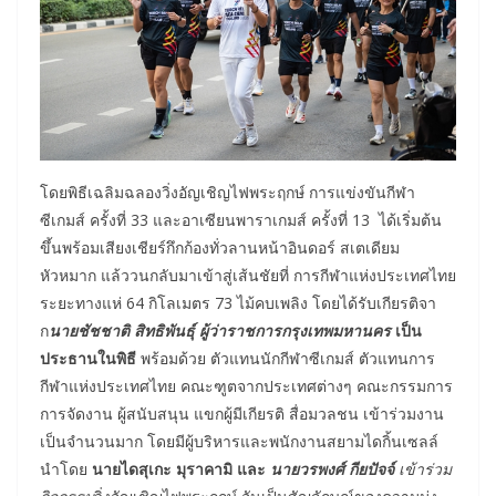
โดยพิธีเฉลิมฉลองวิ่งอัญเชิญไฟพระฤกษ์ การแข่งขันกีฬา
ซีเกมส์ ครั้งที่ 33 และอาเซียนพาราเกมส์ ครั้งที่ 13 ได้เริ่มต้น
ขึ้นพร้อมเสียงเชียร์กึกก้องทั่วลานหน้าอินดอร์ สเตเดียม
หัวหมาก แล้ววนกลับมาเข้าสู่เส้นชัยที่ การกีฬาแห่งประเทศไทย
ระยะทางแห่ 64 กิโลเมตร 73 ไม้คบเพลิง โดยได้รับเกียรติจา
ก
นายชัชชาติ สิทธิพันธุ์ ผู้ว่าราชการกรุงเทพมหานคร
เป็น
ประธานในพิธี
พร้อมด้วย ตัวแทนนักกีฬาซีเกมส์ ตัวแทนการ
กีฬาแห่งประเทศไทย คณะฑูตจากประเทศต่างๆ คณะกรรมการ
การจัดงาน ผู้สนับสนุน แขกผู้มีเกียรติ สื่อมวลชน เข้าร่วมงาน
เป็นจำนวนมาก โดยมีผู้บริหารและพนักงานสยามไดกิ้นเซลล์
นำโดย
นายไดสุเกะ มุราคามิ
และ
นายวรพงศ์ กียปัจจ์
เข้าร่วม