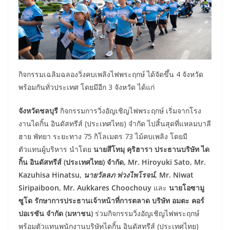
กิจกรรมเฉลิมฉลองวิ่งคบเพลิงไฟพระฤกษ์ ได้จัดขึ้น 4 จังหวัด
พร้อมกันทั่วประเทศ โดยมีอีก 3 จังหวัด ได้แก่
จังหวัดชลบุรี
กิจกรรมการวิ่งอัญเชิญไฟพระฤกษ์
เริ่มจากโรง
งานไดกิ้น อินดัสทรีส์ (ประเทศไทย) จำกัด ไปสิ้นสุดที่แหลมบาลี
ฮาย พัทยา ระยะทาง 75 กิโลเมตร 73 ไม้คบเพลิง โดยมี
ตัวแทนผู้บริหาร นำโดย
นายสึโทมุ คุริฮารา ประธานบริษัท ได
กิ้น อินดัสทรีส์ (ประเทศไทย) จำกัด, Mr. Hiroyuki Sato, Mr.
Kazuhisa Hinatsu,
นายวัลลภ พ่วงไพโรจน์
, Mr. Niwat
Siripaiboon, Mr. Aukkares Choochouy
และ
นายโอซามู
ซูโด รักษาการประธานเจ้าหน้าที่การตลาด บริษัท อมตะ คอร์
ปอเรชัน จำกัด (มหาชน)
ร่วมกิจกรรมวิ่งอัญเชิญไฟพระฤกษ์
พร้อมตัวแทนพนักงานบริษัทไดกิ้น อินดัสทรีส์ (ประเทศไทย)