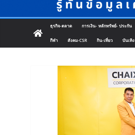
ธุรกิจ-ตลาด
การเงิน- หลักทรัพย์- ประกัน
กีฬา
สังคม-CSR
กิน-เที่ยว
บันเทิง