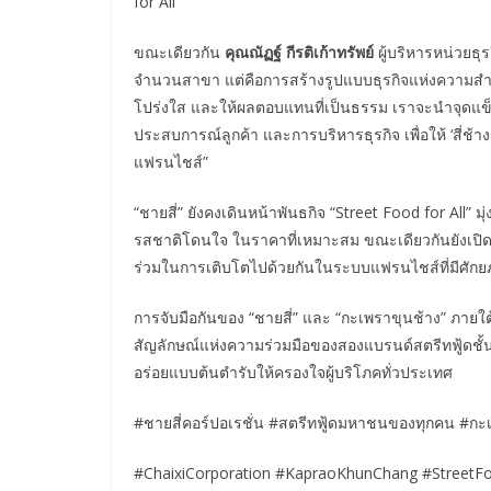
for All’”
ขณะเดียวกัน
คุณณัฏฐ์ กีรติเก้าทรัพย์
ผู้บริหารหน่วยธุ
จำนวนสาขา แต่คือการสร้างรูปแบบธุรกิจแห่งความสำเร
โปร่งใส และให้ผลตอบแทนที่เป็นธรรม เราจะนำจุดแข
ประสบการณ์ลูกค้า และการบริหารธุรกิจ เพื่อให้ ‘สี่ช
แฟรนไชส์”
“ชายสี่” ยังคงเดินหน้าพันธกิจ “Street Food for All” มุ
รสชาติโดนใจ ในราคาที่เหมาะสม ขณะเดียวกันยังเปิด
ร่วมในการเติบโตไปด้วยกันในระบบแฟรนไชส์ที่มีศักย
การจับมือกันของ “ชายสี่” และ “กะเพราขุนช้าง” ภายใต้ชื่
สัญลักษณ์แห่งความร่วมมือของสองแบรนด์สตรีทฟู้ดชั
อร่อยแบบต้นตำรับให้ครองใจผู้บริโภคทั่วประเทศ
#ชายสี่คอร์ปอเรชั่น #สตรีทฟู้ดมหาชนของทุกคน #กะ
#ChaixiCorporation #KapraoKhunChang #StreetFo