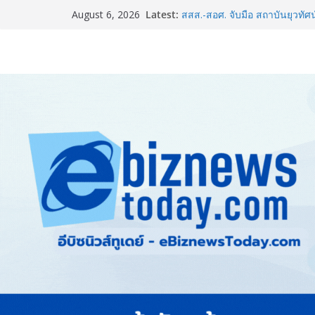
Latest:
สสส.-สอศ. จับมือ สถาบันยุวทัศน
August 6, 2026
กิจกรรมขับขี่ปลอดภัย “บิด B
อินฟอร์มา มาร์เก็ตส์ ผนึกเครือข
& Hospitality Thailand 2026เช
ครบวงจร
BEDO เดินหน้าจัดกิจกรรมเจร
2026” ยกระดับผลิตภัณฑ์ท้องถิ่น
ททท. ร่วมมือกับ จุฬาลงกรณ์มห
และการตลาดเชิงรุก แนะเคล็ดลับ
ขายดี ขายนาน”
ARIT ผลักดันเยาวชนไทยสู่เวท
ม.อ. คว้ารองชนะเลิศอันดับ 1 โ