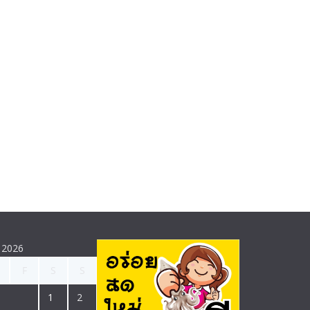
 2026
F
S
S
1
2