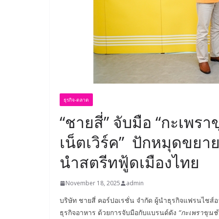
ธุรกิจ-ตลาด
“ชายสี่” จับมือ “กะเพราขุ
เน็ตเวิร์ค” ปักหมุดขย
นำสตรีทฟู้ดเมืองไทย
November 18, 2025
admin
บริษัท ชายสี่ คอร์ปอเรชั่น จำกัด ผู้นำธุรกิจแฟรนไ
ธุรกิจอาหาร ด้วยการจับมือกับแบรนด์ดัง
“กะเพราขุนช้