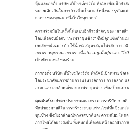
หุ้นและก่อตั้ง บริษัท
สี่ช้างเน็ตเวิร์ค จำกัด
เพื่อผนึกกำล
หมายเดียวกันในการก้าวขึ้นเป็นเบอร์หนึ่งของธุรกิจแ
อาหารของทุกคน หนึ่งในใจทุกเวลา”
ความร่วมมือในครั้งนี้นับเป็นอีกก้าวสำคัญของ “ชาย
โดยเลือกจับมือกับ “กะเพราขุนช้าง” ซึ่งมีจุดแข็งด้านเ
เอกลักษณ์เฉพาะตัว ใช้น้ำซอสสูตรสมุนไพรลับกว่า 50 ป
กะเพราหมูกรอบ
,
กะเพราเนื้อสับ
,
เมนูเนื้อตุ๋น
และ
“
ไข่ปี
เป็นซิกเนเจอร์ของร้าน
การก่อตั้ง บริษัท
สี่ช้างเน็ตเวิร์ค จำกัด
มีเป้าหมายชัดเ
โดยจะนำศักยภาพด้านการบริหารจัดการ การตลาด แ
อร่อยและเอกลักษณ์ของกะเพราขุนช้าง เพื่อสร้างแบร
คุณพันธ์รบ กำลา
ประธานคณะกรรมการบริษัท ชายสี่ คอร์
ทัศน์ของชายสี่ในการสร้างระบบแฟรนไชส์ที่แข็งแกร่ง
ขุนช้าง ซึ่งมีเอกลักษณ์ทางรสชาติและความนิยมในตล
การไทยได้อย่างยั่งยืน ทั้งหมดนี้เพื่อเดินหน้าตอกย้ำ