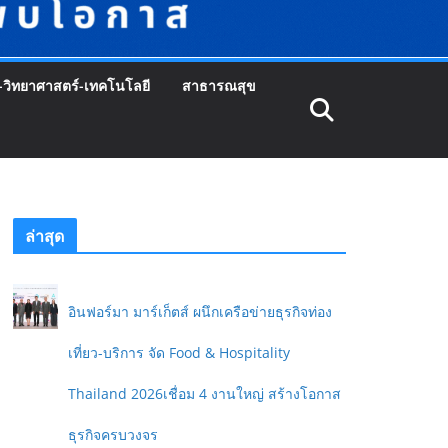
-วิทยาศาสตร์-เทคโนโลยี
สาธารณสุข
ล่าสุด
อินฟอร์มา มาร์เก็ตส์ ผนึกเครือข่ายธุรกิจท่อง
เที่ยว-บริการ จัด Food & Hospitality
Thailand 2026เชื่อม 4 งานใหญ่ สร้างโอกาส
ธุรกิจครบวงจร