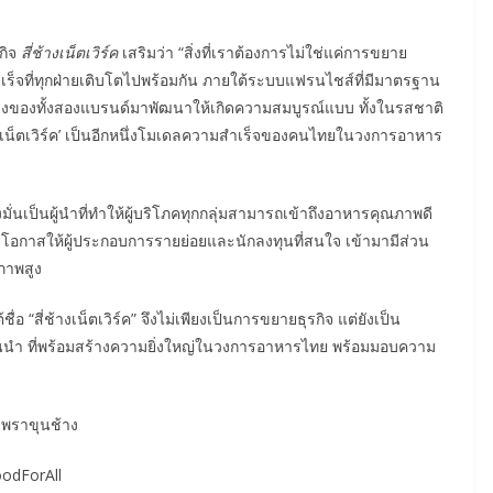
รกิจ
สี่ช้างเน็ตเวิร์ค
เสริมว่า “สิ่งที่เราต้องการไม่ใช่แค่การขยาย
็จที่ทุกฝ่ายเติบโตไปพร้อมกัน ภายใต้ระบบแฟรนไชส์ที่มีมาตรฐาน
็งของทั้งสองแบรนด์มาพัฒนาให้เกิดความสมบูรณ์แบบ ทั้งในรสชาติ
้างเน็ตเวิร์ค’ เป็นอีกหนึ่งโมเดลความสำเร็จของคนไทยในวงการอาหาร
่งมั่นเป็นผู้นำที่ทำให้ผู้บริโภคทุกกลุ่มสามารถเข้าถึงอาหารคุณภาพดี
โอกาสให้ผู้ประกอบการรายย่อยและนักลงทุนที่สนใจ เข้ามามีส่วน
ภาพสูง
อ “สี่ช้างเน็ตเวิร์ค” จึงไม่เพียงเป็นการขยายธุรกิจ แต่ยังเป็น
้นนำ ที่พร้อมสร้างความยิ่งใหญ่ในวงการอาหารไทย พร้อมมอบความ
เพราขุนช้าง
odForAll