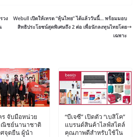
ทรวง
Webull เปิดให้เทรด “หุ้นไทย” ได้แล้ววันนี้… พร้อมมอบ
น
สิทธิประโยชน์สุดพิเศษถึง 2 ต่อ เพื่อนักลงทุนไทยโดย
เฉพาะ
ร จับมือหน่วย
“บีเจซี” เปิดตัว “เบสิโค”
ณิชย์นานาชาติ
แบรนด์สินค้าไลฟ์สไตล์
จุดยืน ผู้นำ
คุณภาพดีสำหรับใช้ใน