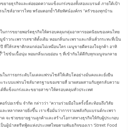
ังขยายธุรกิจและต่อยอดความแข็งแกร่งของทั้งสองแบรนด์ ภายใต้เป้า
ฟรนไชส์อาหารไทย พร้อมตอกย้ำวิสัยทัศน์องค์กร “ครัวของทุกบ้าน
สี่” ในการขยายพอร์ตธุรกิจให้ครอบคลุมกลุ่มอาหารยอดนิยมของคนไทย
มนูข้าวกะเพรารสชาติดั้งเดิม หอมกลิ่นกะเพราและกลิ่นคั่วกระทะที่เป็น
ี ที่ให้รสชาติกลมกล่อมไม่เหมือนใคร เมนูขายดีครองใจลูกค้า อาทิ
้
”
ไข่ข้นเนื้อนุ่ม หอมกลิ่นเนยอ่อน ๆ ที่เข้ากันได้ดีกับทุกเมนูจนกลาย
จนในการยกระดับโมเดลแฟรนไชส์ให้เติบโตอย่างมั่นคงและยั่งยืน
ละระบบแฟรนไชส์มาตรฐานของชายสี่ มาผสมผสานกับสูตรลับความ
นด์ที่แข็งแกร่งและขยายสาขาให้ครอบคลุมทั่วประเทศ
ปอเรชั่น จำกัด กล่าวว่า “ความร่วมมือในครั้งนี้สะท้อนถึงวิสัย
และหลากหลายยิ่งขึ้น เราเชื่อมั่นว่าการรวมพลังกับแบรนด์กะเพรา
าด จะช่วยขยายฐานลูกค้าและสร้างโอกาสทางธุรกิจให้กับผู้ประกอบ
การเป็นผู้นำสตรีทฟู้ดแห่งประเทศไทยตามพันธกิจของเรา ‘Street Food