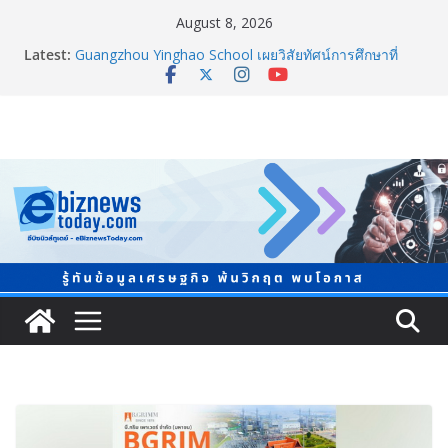
August 8, 2026
Latest:
Guangzhou Yinghao School เผยวิสัยทัศน์การศึกษาที่
พร้อมรับอนาคต
LORDNINE จัดศึกคนดังสายเกม ไทย ปะทะ ฟิลิปปินส์ ใน
“Rise of the Tenth Lord” เปิดสงครามกิลด์ข้ามประเทศ
ฉลองเซิร์ฟเวอร์ใหม่ เฮเลนา
แพทย์เผย โรคไม่ติดต่อเรื้อรัง NCDs คร่าชีวิตคนไทยก่อน
วัยอันควร ทำสูญเสียทางเศรษฐกิจมหาศาล 1.6 ล้านล้าน
บาทต่อปี
ภาครัฐ-เอกชนจับมือสัมมนาใหญ่ ยกระดับอุตสาหกรรมเซ
รามิกไทยสู่สากล พร้อมชวนผู้ประกอบไทยร่วมงาน
“Ceramics Vietnam & Stone Vietnam 2026”
อลิอันซ์ อยุธยา ส่งเสริมคนไทยเตรียมพร้อมรับมือวิกฤต
เปิดพื้นที่ “Level Up the Care by Allianz Ayudhya
นิทรรศการยกระดับ…ความเป็นห่วง” ในงาน Hug
HeartYai