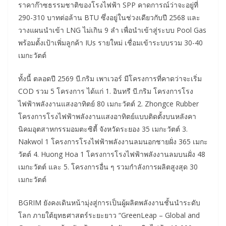
ราคาก๊าซธรรมชาติของโรงไฟฟ้า SPP คาดการณ์ว่าจะอยู่ที่
290-310 บาทต่อล้าน BTU ซึ่งอยู่ในช่วงเดียวกับปี 2568 และ
วางแผนนำเข้า LNG ไม่เกิน 9 ลำ เพื่อนำเข้าสู่ระบบ Pool Gas
พร้อมตั้งเป้าเพิ่มลูกค้า IUs รายใหม่ เชื่อมเข้าระบบรวม 30-40
เมกะวัตต์
ทั้งนี้ ตลอดปี 2569 บี.กริม เพาเวอร์ มีโครงการที่คาดว่าจะเริ่ม
COD รวม 5 โครงการ ได้แก่ 1. อินทรี บี.กริม โครงการโรง
ไฟฟ้าพลังงานแสงอาทิตย์ 80 เมกะวัตต์ 2. Zhongce Rubber
โครงการโรงไฟฟ้าพลังงานแสงอาทิตย์แบบติดตั้งบนหลังคา
นิคมอุตสาหกรรมอมตะซิตี้ จังหวัดระยอง 35 เมกะวัตต์ 3.
Nakwol 1 โครงการโรงไฟฟ้าพลังงานลมนอกชายฝั่ง 365 เมกะ
วัตต์ 4. Huong Hoa 1 โครงการโรงไฟฟ้าพลังงานลมบนฝั่ง 48
เมกะวัตต์ และ 5. โครงการอื่น ๆ รวมกำลังการผลิตสูงสุด 30
เมกะวัตต์
BGRIM ยังคงเดินหน้ามุ่งสู่การเป็นผู้ผลิตพลังงานชั้นนำระดับ
โลก ภายใต้ยุทธศาสตร์ระยะยาว “GreenLeap – Global and