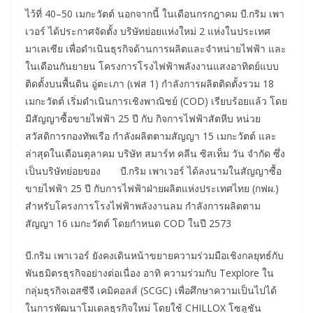
ไว้ที่ 40–50 เมกะวัตต์ นอกจากนี้ ในเดือนกรกฎาคม บี.กริม เพา
เวอร์ ได้ประกาศจัดตั้ง บริษัทย่อยแห่งใหม่ 2 แห่งในประเทศ
มาเลเซีย เพื่อดำเนินธุรกิจด้านการผลิตและจำหน่ายไฟฟ้า และ
ในเดือนกันยายน โครงการโรงไฟฟ้าพลังงานแสงอาทิตย์แบบ
ติดตั้งบนพื้นดิน อู่ตะเภา (เฟส 1) กำลังการผลิตติดตั้งรวม 18
เมกะวัตต์ เริ่มดำเนินการเชิงพาณิชย์ (COD) เรียบร้อยแล้ว โดย
มีสัญญาซื้อขายไฟฟ้า 25 ปี กับ กิจการไฟฟ้าสัตหีบ หน่วย
สวัสดิการกองทัพเรือ กำลังผลิตตามสัญญา 15 เมกะวัตต์ และ
ล่าสุดในเดือนตุลาคม บริษัท สมาร์ท คลีน ซิสเท็ม วัน จำกัด ซึ่ง
เป็นบริษัทย่อยของ บี.กริม เพาเวอร์ ได้ลงนามในสัญญาซื้อ
ขายไฟฟ้า 25 ปี กับการไฟฟ้าฝ่ายผลิตแห่งประเทศไทย (กฟผ.)
สำหรับโครงการโรงไฟฟ้าพลังงานลม กำลังการผลิตตาม
สัญญา 16 เมกะวัตต์ โดยกำหนด COD ในปี 2573
บี.กริม เพาเวอร์ ยังคงเดินหน้าขยายความร่วมมือเชิงกลยุทธ์กับ
พันธมิตรธุรกิจอย่างต่อเนื่อง อาทิ ความร่วมกับ Texplore ใน
กลุ่มธุรกิจเอสซีจี เคมิคอลส์ (SCGC) เพื่อศึกษาความเป็นไปได้
ในการพัฒนาโมเดลธุรกิจใหม่ โดยใช้ CHILLOX โซลูชัน