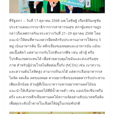
ที่รัฐสภา – วันที่ 17 ตุลาคม 2568 นพ.โอชิษฐ์ เกียรติก้องชูชัย
ประธานคณะกรรมาธิการการสาธารณสุข สภาผู้แทนราษฎร
กล่าวถึงเทศกาลกินเจระหว่างวันที่ 21–29 ตุลาคม 2568 โดย
แนะนำให้คนที่ทานเจควรยึดหลักรับประทานอาหารให้ครบ 5
หมู่ เน้นอาหารต้ม นึ่ง หลีกเลี่ยงของทอดและอาหารมัน แม้จะ
งดเนื้อสัตว์ แต่สามารถรับโปรตีนจากพืช เช่น เต้าหู้ หรือ
โปรตีนเกษตรแทนได้ เพื่อช่วยควบคุมไขมันและส่งเสริมสุข
ภาพ สำหรับผู้ป่วยโรคไม่ติดต่อเรื้อรัง (NCDs) เช่น เบาหวาน
และความดันโลหิตสูง สามารถกินเจได้ แต่ควรเลือกอาหารรส
ไม่จัด ลดเค็ม ลดของทอด หากอยากชิมของทอดควรรับประทาน
เพียงเล็กน้อย ส่วนผู้ที่เป็นเบาหวานหากอยากทานผลไม้ขอ
แนะนำให้เลือกทานผลไม้ที่มีน้ำตาลต่ำ เช่น แอปเปิลเขียวหรือ
ฝรั่ง และควรหลีกเลี่ยงทานผลไม้หวานจัดอย่างสับปะรดหรือส้ม
เพื่อคุมระดับน้ำตาลในเลือดให้อยู่ในเกณฑ์ปกติ