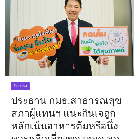
ในประเทศ
ประธาน กมธ.สาธารณสุข
สภาผู้แทนฯ แนะกินเจถูก
หลักเน้นอาหารต้มหรือนึ่ง
ควรหลีกเลี่ยงของทอด ลด