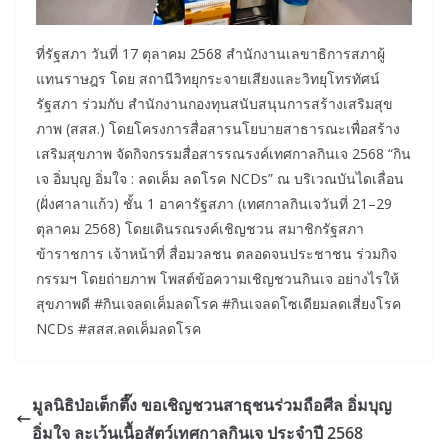
ที่รัฐสภา วันที่ 17 ตุลาคม 2568 สำนักงานเลขาธิการสภาผู้
แทนราษฎร โดย สถานีวิทยุกระจายเสียงและวิทยุโทรทัศน์
รัฐสภา ร่วมกับ สำนักงานกองทุนสนับสนุนการสร้างเสริมสุข
ภาพ (สสส.) โดยโครงการสื่อสารนโยบายสาธารณะเพื่อสร้าง
เสริมสุขภาพ จัดกิจกรรมสื่อสารรณรงค์เทศกาลกินเจ 2568 “กิน
เจ อิ่มบุญ อิ่มใจ : ลดเค็ม ลดโรค NCDs” ณ บริเวณบันไดเลื่อน
(ฝั่งศาลาแก้ว) ชั้น 1 อาคารัฐสภา (เทศกาลกินเจวันที่ 21–29
ตุลาคม 2568) โดยเดินรณรงค์เชิญชวน สมาชิกรัฐสภา
ข้าราชการ เจ้าหน้าที่ สื่อมวลชน ตลอดจนประชาชน ร่วมกิจ
กรรมฯ โดยถ่ายภาพ โพสต์ข้อความเชิญชวนกินเจ อย่างไรให้
สุขภาพดี #กินเจลดเค็มลดโรค #กินเจลดโซเดียมลดเสี่ยงโรค
NCDs #สสส.ลดเค็มลดโรค
มูลนิธิป่อเต็กตึ๊ง ขอเชิญชวนสาธุชนร่วมถือศีล อิ่มบุญ
อิ่มใจ ละเว้นเนื้อสัตว์​เทศกาลกินเจ ประจำปี 2568