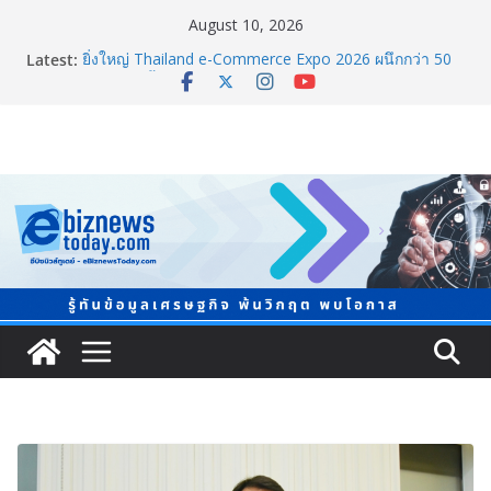
August 10, 2026
Latest:
ยิ่งใหญ่ Thailand e-Commerce Expo 2026 ผนึกกว่า 50
พันธมิตร ปั้นผู้ประกอบการไทยสู่ตลาดโลก คาดเงินสะพัด
กว่า 300 ล้านบาท
LORDNINE จัดศึกคนดังสายเกม ไทย ปะทะ ฟิลิปปินส์ ใน
“Rise of the Tenth Lord” เปิดสงครามกิลด์ข้ามประเทศ
ฉลองเซิร์ฟเวอร์ใหม่ เฮเลนา
“ทรงศักดิ์” ประชุมร่างแผน สสส. ปี 70 เน้นขยายงานสร้าง
เสริมสุขภาพรายจังหวัด หนุนวาระกลาง “ขับเคลื่อนใช้
ข้อมูลเชิงพื้นที่” เล็งวัดผลได้ภายใน 1 ปี
จับตาการตลาดบุหรี่ไฟฟ้าผ่านโลกโซเซียล
ชวนโหวต “People’s Choice Awards” ดันผู้บริโภคร่วม
ตัดสินสุดยอดบริษัทอสังหาฯ และเอเจนต์ที่ชื่นชอบแห่งปี
2026