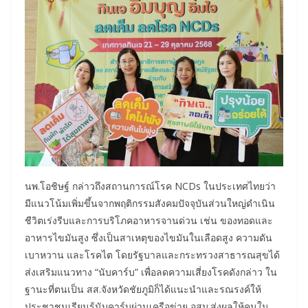
นพ.โอชิษฐ์ กล่าวถึงสถานการณ์โรค NCDs ในประเทศไทยว่า
มีแนวโน้มเพิ่มขึ้นจากพฤติกรรมสังคมปัจจุบันส่วนใหญ่ดำเนิน
ชีวิตเร่งรีบและการบริโภคอาหารจานด่วน เช่น ของทอดและ
อาหารไขมันสูง ซึ่งเป็นสาเหตุของไขมันในเลือดสูง ความดัน
เบาหวาน และโรคไต โดยรัฐบาลและกระทรวงสาธารณสุขได้
ส่งเสริมแนวทาง “นับคาร์บ” เพื่อลดความเสี่ยงโรคดังกล่าว ใน
ฐานะที่ตนเป็น สส.จังหวัดชัยภูมิก็ได้แนะนำและรณรงค์ให้
ประชาชนเรียนรู้นับคาร์บผ่านเครือข่าย อสม.ส่งผลให้คนใน