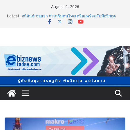
August 9, 2026
ภาครัฐ-เอกชนจับมือสัมมนาใหญ่ ยกระดับอุตสาหกรรมเซ
Latest:
รามิกไทยสู่สากล พร้อมชวนผู้ประกอบไทยร่วมงาน
“Ceramics Vietnam & Stone Vietnam 2026”
อลิอันซ์ อยุธยา ส่งเสริมคนไทยเตรียมพร้อมรับมือวิกฤต
เปิดพื้นที่ “Level Up the Care by Allianz Ayudhya
นิทรรศการยกระดับ…ความเป็นห่วง” ในงาน Hug
HeartYai
ยิ่งใหญ่ Thailand e-Commerce Expo 2026 ผนึกกว่า 50
พันธมิตร ปั้นผู้ประกอบการไทยสู่ตลาดโลก คาดเงินสะพัด
กว่า 300 ล้านบาท
LORDNINE จัดศึกคนดังสายเกม ไทย ปะทะ ฟิลิปปินส์ ใน
“Rise of the Tenth Lord” เปิดสงครามกิลด์ข้ามประเทศ
ฉลองเซิร์ฟเวอร์ใหม่ เฮเลนา
แพทย์เผย โรคไม่ติดต่อเรื้อรัง NCDs คร่าชีวิตคนไทยก่อน
วัยอันควร ทำสูญเสียทางเศรษฐกิจมหาศาล 1.6 ล้านล้าน
บาทต่อปี