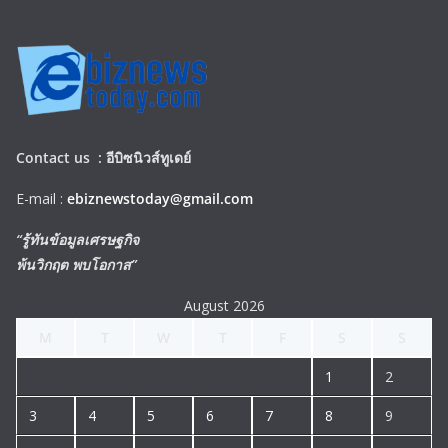
Contact us :
อีบิซนิวส์ทูเดย์
E-mail :
ebiznewstoday@gmail.com
“รู้ทันข้อมูลเศรษฐกิจ
พ้นวิกฤต พบโอกาส”
August 2026
M
T
W
T
F
S
S
1
2
3
4
5
6
7
8
9