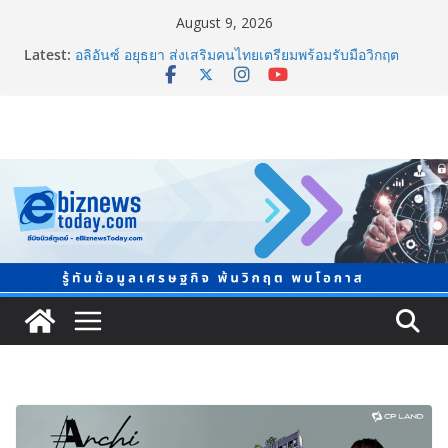
August 9, 2026
Latest:
อลิอันซ์ อยุธยา ส่งเสริมคนไทยเตรียมพร้อมรับมือวิกฤต
เปิดพื้นที่ “Level Up the Care by Allianz Ayudhya
นิทรรศการยกระดับ…ความเป็นห่วง” ในงาน Hug
HeartYai
ยิ่งใหญ่ Thailand e-Commerce Expo 2026 ผนึกกว่า 50
พันธมิตร ปั้นผู้ประกอบการไทยสู่ตลาดโลก คาดเงินสะพัด
กว่า 300 ล้านบาท
LORDNINE จัดศึกคนดังสายเกม ไทย ปะทะ ฟิลิปปินส์ ใน
“Rise of the Tenth Lord” เปิดสงครามกิลด์ข้ามประเทศ
ฉลองเซิร์ฟเวอร์ใหม่ เฮเลนา
แพทย์เผย โรคไม่ติดต่อเรื้อรัง NCDs คร่าชีวิตคนไทยก่อน
วัยอันควร ทำสูญเสียทางเศรษฐกิจมหาศาล 1.6 ล้านล้าน
บาทต่อปี
ภาครัฐ-เอกชนจับมือสัมมนาใหญ่ ยกระดับอุตสาหกรรมเซ
รามิกไทยสู่สากล พร้อมชวนผู้ประกอบไทยร่วมงาน
“Ceramics Vietnam & Stone Vietnam 2026”