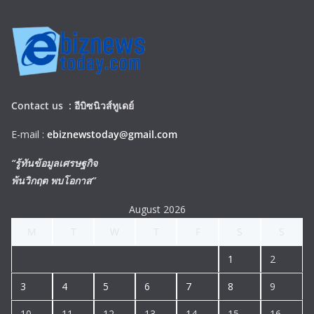
Contact us :
อีบิซนิวส์ทูเดย์
E-mail :
ebiznewstoday@gmail.com
“รู้ทันข้อมูลเศรษฐกิจ
พ้นวิกฤต พบโอกาส”
August 2026
M
T
W
T
F
S
S
1
2
3
4
5
6
7
8
9
10
11
12
13
14
15
16