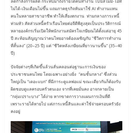
ลดกำลังการผลิต กระทบมาถึงรายได้คนทำงาน โบนัสไม่มี-โอที
ไม่ได้-เงินเดือนไม่ขึ้น แถมภาคธุรกิจหันมาใช้ AI ทำงานแทน
คนในหลายสาขาอาชีพ ทำให้เสี่ยงตกงาน ท่ามกลางภาระหนี้
ท่วมหัว สัดส่วนหนี้ครัวเรือนไทยต่อจีดีพีสูงสุดเป็นประวัติการณ์
หลายองค์กรเริ่มเปิดให้พนักงานสมัครใจเกษียณได้ตั้งแต่อายุ 45
ปี สะท้อนสัญญาณว่าคนไทยอาจต้องเผชิญกับ “ชีวิตการทำงาน
ที่สั้นลง” (20–25 ปี) แต่ “ชีวิตหลังเกษียณที่ยาวนานขึ้น” (35–40
ปี)
ปัจจัยต่างๆที่เกิดขึ้นล้วนสั่นคลอนต่อฐานะการเงินของ
ประชาชนคนไทย โดยเฉพาะอย่างยิ่ง “คนชั้นกลาง” ซึ่งส่วน
ใหญ่เป็น “เดอะแบก” ที่มีภาระดูแลพ่อแม่ ขณะเดียวกันก็ต้องรับ
ผิดชอบดูแลครอบครัวตนเอง จากที่เคยมั่นคง อาจกลายเป็น
“กลุ่มเปราะบาง” ได้ง่าย หากขาดการวางแผนการเงินที่ดี
เพราะรายได้หายไป แต่ภาระหนี้สินและค่าใช้จ่ายครอบครัวยัง
คงอยู่