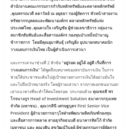
สำนักงานคณะกรรมการกำกับหลักทรัพย์และตลาดหลักทรัพย์
,คุณพรรณวดี ลดาวัลย์ ณ อยุธยา รองผู้จัดการ หัวหน้าสายงาน
ทรัพยากรบุคคลและพัฒนาองค์กร ตลาดหลักทรัพย์แห่ง
ประเทศไทย ,คุณดวงใจ เจริญชัย ผู้ช่วยเลขาธิการ กลุ่มงาน
สมาชิกสัมพันธ์และสื่อสารองค์กร กองทุนบำเหน็จบำนาญ
ข้าราชการ โดยมีคุณอุมาพันธุ์ เจริญยิ่ง อุปนายกสมาคมนัก
วางแผนการเงินไทย เป็นผู้ดำเนินการเสวนา
และการเสวนาช่วงที่ 2 หัวข้อ
“อยู่รอด อยู่ได้ อยู่ดี เริ่มที่การ
วางแผนการเงิน”
ได้พูดถึงบทบาทของสถาบันการเงิน ในการ
ช่วยให้ประชาชนเดินไปสู่เป้าหมายทางการเงินได้อย่างมั่นใจ
และไปถึงเป้าหมายจริง โดยผู้ร่วมเสวนา จากภาคเอกชนมาบอก
เล่าแนวทางที่จะทำให้คนไทยรอด ประกอบด้วย
คุณชลธี พร
โรจนางกูร
Head of Investment Solution ธนาคารกรุงเทพ
จำกัด (มหาชน) ,
คุณวรสินี เศรษฐบุตร First Senior Vice
President ผู้อำนวยการอาวุโสฝ่ายพัฒนาผลิตภัณฑ์กองทุน
และสื่อสารการตลาด สายธุรกิจธนบดี ธนาคารทิสโก้ จำกัด
(มหาชน)
และ
คุณวศิน สุขวัฒน์วิบูลย์ ผู้ช่วยกรรมการผู้จัดการ