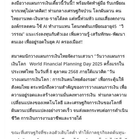
ลงมือวางแผนการเงินเดี๋ยวนี้วันนี้!! พร้อมจัดทำคู่มือ รับเกษียณ
จากเหตุไม่คาดคิด!! ท่ามกลางเศรษฐกิจป่วน โลกผันผวน
คน
ไทยงานหด
-เงินหาย-รายได้ลด แต่หนี้ท่วมหัว แถมเสี่ยงตกงาน
องค์กรลดคน-ใช้
AI
ทำงานแทน โดนกดดันเกษียณอายุ45
“วิ
วรรณ” แนะเร่งลงทุนกับตัวเอง เพิ่มความรู้
-เสริมทักษะ-พัฒนา
ตนเอง เพื่ออยู่รอดในยุค AI ครองเมือง!!
สมาคมนักวางแผนการเงินไทยจัดงานเสวนา “วันวางแผนการ
เงินโลก
World Financial Planning Day 2025 ครั้งแรกใน
ประเทศไทย ในวันที่ 8 ตุลาคม 2568 ภายใต้แนวคิด “วัน
วางแผนการเงินโลก : การเงินคนไทยต้องรอด” เพื่อกระตุ้นให้
สังคมไทย ตระหนักถึงความสำคัญของการวางแผนการเงิน เพื่อ
ความอยู่รอดและสร้างความมั่นคงทางการเงิน ท่ามกลางความ
เปลี่ยนแปลงของเทคโนโลยี และเศรษฐกิจการเงินของโลกที่
ผันผวนเปลี่ยนแปลงอย่างรวดเร็ว จนส่งผลกระทบต่อการดำเนิน
ชีวิต การเงินการงานอาชีพและรายได้
ขณะที่เศรษฐกิจที่ชะลอตัวเติบโตต่ำ ทำให้ภาคธุรกิจลดต้นทุน-