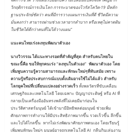
วิกฤติการณ์การเงินโลก การระบาดของไวรัสโควิด-
19 มีหลัก
ฐานประจักษ์ชัดว่า คนที่มีการวางแผนการเงินที่ดี ชีวิตมีความ
มั่นคงกว่า สามารถผ่านช่วงเวลายากลําบาก หรือเหตุไม่คาดฝัน
ในชีวิตได้ดีกว่าคนที่ไม่ได้วางแผน”
แนะคนไทยเร่งลงทุนพัฒนาตัวเอง
นางวิวรรณ ได้แนะทางรอดที่สำคัญที่สุด สำหรับคนไทยใน
ขณะนี้คือ ขอให้ทุกคนเร่ง “ลงทุนในตัวเอง” พัฒนาตัวเอง โดย
เพิ่มพูนความรู้ความสามารถและทักษะใหม่ๆที่ทันสมัย เพราะ
ความรู้หรือประสบการณ์แบบดั้งเดิมอาจใช้ไม่ได้แล้ว สำหรับ
โลกยุคใหม่ที่เปลี่ยนแปลงอย่างรวดเร็ว
ทั้งพลวัตรที่ขับเคลื่อน
เศรษฐกิจและเทคโนโลยี โดยเฉพาะ ปัญญาประดิษฐ์ หรือ AI ที่
กลายเป็นเครื่องมืออันทรงพลังที่ไม่เคยมีมาก่อนใน
ประวัติศาสตร์มนุษย์ ได้เข้ามามีอิทธิพลต่อมนุษย์ ช่วยเพิ่ม
ศักยภาพการทำงานให้มีประสิทธิภาพมากขึ้น รวดเร็วขึ้น ลึกขึ้น
และไปได้ไกลขึ้น หากไม่เร่งพัฒนาศักยภาพตนเอง โดยเรียนรู้
เพิ่มพูนทักษะใหม่ๆ มนุษย์อาจถูกเทคโนโลยี AI กลืนกินเล่นงาน