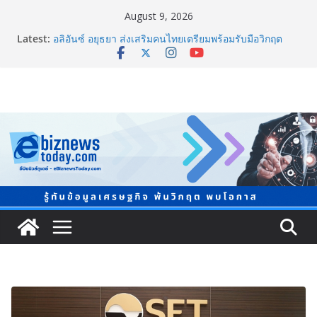
August 9, 2026
ภาครัฐ-เอกชนจับมือสัมมนาใหญ่ ยกระดับอุตสาหกรรมเซ
Latest:
รามิกไทยสู่สากล พร้อมชวนผู้ประกอบไทยร่วมงาน
“Ceramics Vietnam & Stone Vietnam 2026”
อลิอันซ์ อยุธยา ส่งเสริมคนไทยเตรียมพร้อมรับมือวิกฤต
เปิดพื้นที่ “Level Up the Care by Allianz Ayudhya
นิทรรศการยกระดับ…ความเป็นห่วง” ในงาน Hug
HeartYai
ยิ่งใหญ่ Thailand e-Commerce Expo 2026 ผนึกกว่า 50
พันธมิตร ปั้นผู้ประกอบการไทยสู่ตลาดโลก คาดเงินสะพัด
กว่า 300 ล้านบาท
LORDNINE จัดศึกคนดังสายเกม ไทย ปะทะ ฟิลิปปินส์ ใน
“Rise of the Tenth Lord” เปิดสงครามกิลด์ข้ามประเทศ
ฉลองเซิร์ฟเวอร์ใหม่ เฮเลนา
แพทย์เผย โรคไม่ติดต่อเรื้อรัง NCDs คร่าชีวิตคนไทยก่อน
วัยอันควร ทำสูญเสียทางเศรษฐกิจมหาศาล 1.6 ล้านล้าน
บาทต่อปี