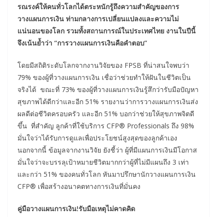
รณรงค์ให้คนทั
วโลกได้ตระหนักรู้ถึงความสำคัญของการ
วางแผนการเงิน
ท่ามกลางการเปลี่ยนแปลงและความไม่
แน่นอนของโลก
รวมทั้งสถานการณ์ในประเทศไทย
งานในปีนี้
จึงเน้นย้ำว่า “การวางแผนการเงินคือคำตอบ”
โดยมีสถิติระดับโลกจากงานวิจัยของ FPSB ที่น่าสนใจพบว่า
79% ของผู้ที่วางแผนการเงิน เชื่อว่าช่วยทำให้ฝันในชีวิตเป็น
จริงได้ ขณะที่ 73% ของผู้ที่วางแผนการเงินรู้สึกว่ารับมือปัญหา
สุขภาพได้ดีกว่าและอีก 51% รายงานว่าการวางแผนการเงินส่ง
ผลดีต่อชีวิตครอบครัว และอีก 51% บอกว่าช่วยให้สุขภาพจิตดี
ขึ้น ที่สำคัญ ลูกค้าที่ใช้บริการ CFP® Professionals ถึง 98%
มั่นใจว่าได้รับการดูแลเพื่อประโยชน์สูงสุดของลูกค้าเอง
นอกจากนี้ ข้อมูลจากงานวิจัย ยังชี้ว่า ผู้ที่มีแผนการเงินมีโอกาส
มั่นใจว่าจะบรรลุเป้าหมายชีวิตมากกว่าผู้ที่ไม่มีแผนถึง 3 เท่า
และกว่า 51% ของคนทั่วโลก หันมาปรึกษานักวางแผนการเงิน
CFP® เพื่อสร้างอนาคตทางการเงินที่มั่นคง
คู่มือวางแผนการเงิน
!รับมือเหตุไม่คาดคิด