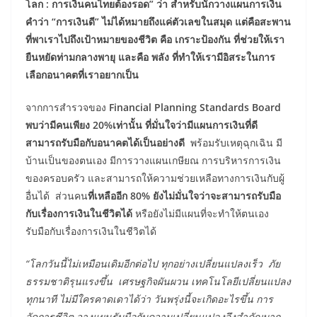
โลก : การเงินคนไทยต้องรอด” ว่า สําหรับนักวางแผนการเงิน
คําว่า “การเงินดี” ไม่ได้หมายถึงแค่ตัวเลขในสมุด แต่คือสะพาน
ที่พาเราไปถึงเป้าหมายของชีวิต คือ เกราะป้องกัน ที่ช่วยให้เรา
ยืนหยัดท่ามกลางพายุ และคือ พลัง ที่ทําให้เรามีอิสระในการ
เลือกอนาคตที่เราอยากเป็น
จากการสํารวจของ
Financial Planning Standards Board
พบว่ามีคนเพียง 20%เท่านั้น ที่มั่นใจว่ามีแผนการเงินที่ดี
สามารถรับมือกับอนาคตได้เป็นอย่างดี
พร้อมรับเหตุฉุกเฉิน มี
บ้านเป็นของตนเอง มีการวางแผนเกษียณ การบริหารการเงิน
ของครอบครัว และสามารถให้ความช่วยเหลือทางการเงินกับผู้
อื่นได้ ส่วนคน
ที่เหลืออีก
80% ยังไม่มั่นใจว่าจะสามารถรับมือ
กับเรื่องการเงินในชีวิตได้
หรือยังไม่มีแผนที่จะทําให้ตนเอง
รับมือกับเรื่องการเงินในชีวิตได้
“โลกวันนี้ไม่เหมือนเดิมอีกต่อไป ทุกอย่างเปลี่ยนแปลงเร็ว ภัย
ธรรมชาติรุนแรงขึ้น เศรษฐกิจผันผวน เทคโนโลยีเปลี่ยนแปลง
ทุกนาที ไม่มีใครคาดเดาได้ว่า วันพรุ่งนี้จะเกิดอะไรขึ้น การ
จัดการชีวิต วางแผนรับมือกับความเปลี่ยนแปลงจึงสําคัญมาก