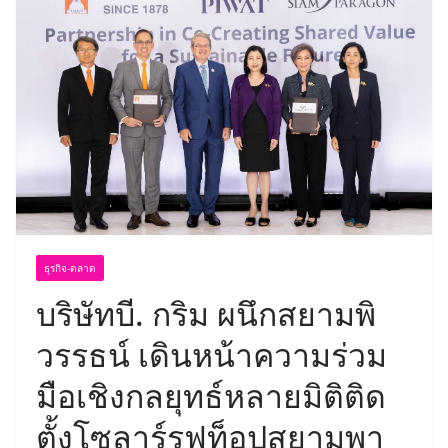
ธุรกิจ-ตลาด
บริษัทบี. กริม ผนึกสยามพิ
วรรธน์ เดินหน้าความร่วม
มือเชิงกลยุทธ์หลายมิติติด
ตั้งโซลาร์รูฟท็อปสยามพา