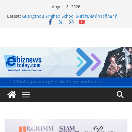
August 8, 2026
อลิอันซ์ อยุธยา ส่งเสริมคนไทยเตรียมพร้อมรับมือวิกฤต
Latest:
เปิดพื้นที่ “Level Up the Care by Allianz Ayudhya
นิทรรศการยกระดับ…ความเป็นห่วง” ในงาน Hug
HeartYai
Guangzhou Yinghao School เผยวิสัยทัศน์การศึกษาที่
พร้อมรับอนาคต
LORDNINE จัดศึกคนดังสายเกม ไทย ปะทะ ฟิลิปปินส์ ใน
“Rise of the Tenth Lord” เปิดสงครามกิลด์ข้ามประเทศ
ฉลองเซิร์ฟเวอร์ใหม่ เฮเลนา
แพทย์เผย โรคไม่ติดต่อเรื้อรัง NCDs คร่าชีวิตคนไทยก่อน
วัยอันควร ทำสูญเสียทางเศรษฐกิจมหาศาล 1.6 ล้านล้าน
บาทต่อปี
ภาครัฐ-เอกชนจับมือสัมมนาใหญ่ ยกระดับอุตสาหกรรมเซ
รามิกไทยสู่สากล พร้อมชวนผู้ประกอบไทยร่วมงาน
“Ceramics Vietnam & Stone Vietnam 2026”