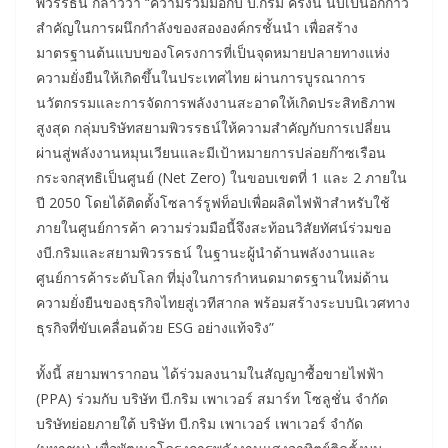
พิวรรธน์ กล่าวว่า “ความร่วมมือกับ บี.กริม ครั้งนี้ นับเป็นอีกก้าว
สำคัญในการผนึกกำลังของสององค์กรชั้นนำ เพื่อสร้าง
มาตรฐานต้นแบบของโครงการที่เป็นจุดหมายปลายทางแห่ง
ความยั่งยืนให้เกิดขึ้นในประเทศไทย ผ่านการบูรณาการ
นวัตกรรมและการจัดการพลังงานสะอาดให้เกิดประสิทธิภาพ
สูงสุด กลุ่มบริษัทสยามพิวรรธน์ให้ความสำคัญกับการเปลี่ยน
ผ่านสู่พลังงานหมุนเวียนและมีเป้าหมายการปล่อยก๊าซเรือน
กระจกสุทธิเป็นศูนย์ (Net Zero) ในขอบเขตที่ 1 และ 2 ภายใน
ปี 2050 โดยได้ติดตั้งโซลาร์รูฟท็อปเพื่อผลิตไฟฟ้าสำหรับใช้
ภายในศูนย์การค้า ความร่วมมือนี้จึงสะท้อนวิสัยทัศน์ร่วมขอ
งบี.กริมและสยามพิวรรธน์ ในฐานะผู้นำด้านพลังงานและ
ศูนย์การค้าระดับโลก ที่มุ่งในการกำหนดมาตรฐานใหม่ด้าน
ความยั่งยืนของธุรกิจไทยสู่เวทีสากล พร้อมสร้างระบบนิเวศทาง
ธุรกิจที่ขับเคลื่อนด้วย ESG อย่างแท้จริง”
ทั้งนี้ สยามพารากอน ได้ร่วมลงนามในสัญญาซื้อขายไฟฟ้า
(PPA) ร่วมกับ บริษัท บี.กริม เพาเวอร์ สมาร์ท โซลูชั่น จำกัด
บริษัทย่อยภายใต้ บริษัท บี.กริม เพาเวอร์ เพาเวอร์ จำกัด