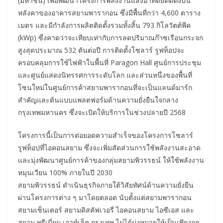
(มหาชน) เพื่อพัฒนาโครงการพลังงานแสงอาทิตย์ติดตั้งบน
หลังคาของอาคารสยามพารากอน ซึ่งมีพื้นที่กว่า 4,600 ตาราง
เมตร และมีกำลังการผลิตติดตั้งรวมทั้งสิ้น 793 กิโลวัตต์พีค
(kWp) ซึ่งคาดว่าจะเทียบเท่ากับการลดปริมาณก๊าซเรือนกระจก
สูงสุดประมาณ 532 ตันต่อปี การติดตั้งโซลาร์ รูฟท็อปจะ
ครอบคลุมการใช้ไฟฟ้าในพื้นที่ Paragon Hall ศูนย์การประชุม
และศูนย์แสดงนิทรรศการระดับโลก และส่วนหนึ่งของพื้นที่
โซนใหม่ในศูนย์การค้าสยามพารากอนที่จะเป็นแลนด์มาร์ก
สำคัญและต้นแบบแพลตฟอร์มด้านความยั่งยืนใจกลาง
กรุงเทพมหานคร ซึ่งจะเปิดให้บริการในช่วงปลายปี 2568
โครงการนี้เป็นการต่อยอดความสำเร็จของโครงการโซลาร์
รูฟท็อปที่ไอคอนสยาม ซึ่งจะเพิ่มสัดส่วนการใช้พลังงานสะอาด
และมุ่งพัฒนาศูนย์การค้าของกลุ่มสยามพิวรรธน์ ให้ใช้พลังงาน
หมุนเวียน 100% ภายในปี 2030
สยามพิวรรธน์ ดำเนินธุรกิจภายใต้วิสัยทัศน์ด้านความยั่งยืน
ผ่านโครงการต่าง ๆ มาโดยตลอด นับตั้งแต่สยามพารากอน
สยามเซ็นเตอร์ สยามดิสคัฟเวอรี่ ไอคอนสยาม ไอซีเอส และ
สยาม พรีเมี่ยม เอาท์เล็ต กรุงเทพ ไม่ได้มุ่งหมายให้เป็นเพียงจุด