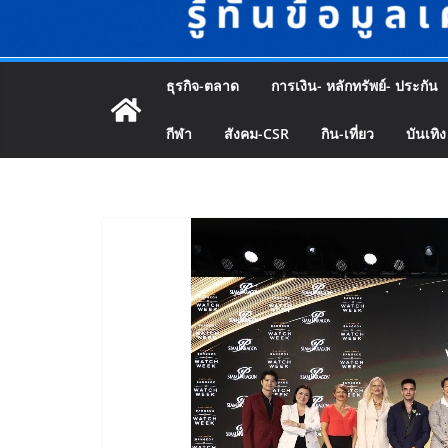
ธุรกิจ-ตลาด
การเงิน- หลักทรัพย์- ประกัน
กีฬา
สังคม-CSR
กิน-เที่ยว
บันเทิง