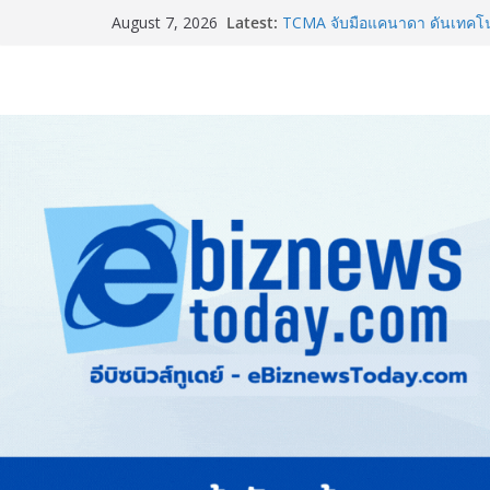
Latest:
TCMA จับมือแคนาดา ดันเทคโนโ
August 7, 2026
ไทย ปูทางอุตสาหกรรมปูนซีเมนต
แพทย์เผย โรคไม่ติดต่อเรื้อรัง
ทำสูญเสียทางเศรษฐกิจมหาศาล
ภาครัฐ-เอกชนจับมือสัมมนาให
สู่สากล พร้อมชวนผู้ประกอบไท
Stone Vietnam 2026”
อลิอันซ์ อยุธยา ส่งเสริมคนไทยเต
“Level Up the Care by Allia
ความเป็นห่วง” ในงาน Hug He
Guangzhou Yinghao School เผย
อนาคต