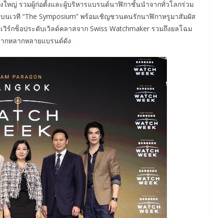
หญ่ รวมผู้ก่อตั้งและผู้บริหารแบรนด์นาฬิกาชั้นนำจากทั่วโลกร่วม
เวลาบนเวที “The Symposium” พร้อมเชิญชวนคนรักนาฬิกาหรูมาสัมผัส
ะเวิร์กช็อประดับเวิลด์คลาสจาก Swiss Watchmaker รวมถึงยลโฉม
จากหลากหลายแบรนด์ดัง