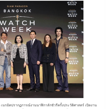
เนรมิตปรากฏการณ์งานนาฬิกาลักชัวรีครั้งประวัติศาสตร์ เปิดงาน