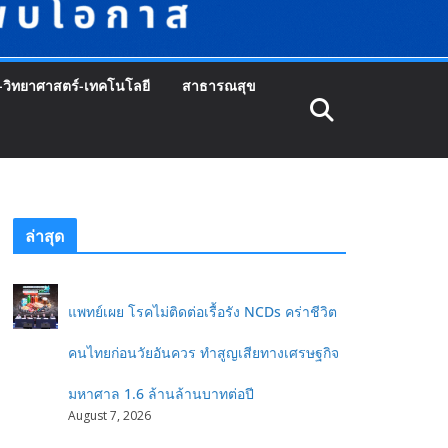
-วิทยาศาสตร์-เทคโนโลยี
สาธารณสุข
ล่าสุด
แพทย์เผย โรคไม่ติดต่อเรื้อรัง NCDs คร่าชีวิต
คนไทยก่อนวัยอันควร ทำสูญเสียทางเศรษฐกิจ
มหาศาล 1.6 ล้านล้านบาทต่อปี
August 7, 2026