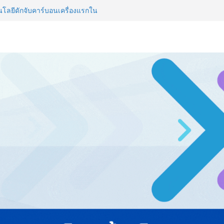
ลยีดักจับคาร์บอนเครื่องแรกใน
์สู่ Net Zero 2050
 NCDs คร่าชีวิตคนไทยก่อนวัยอันควร
 1.6 ล้านล้านบาทต่อปี
ญ่ ยกระดับอุตสาหกรรมเซรามิกไทย
ยร่วมงาน “Ceramics Vietnam &
รียมพร้อมรับมือวิกฤต เปิดพื้นที่
nz Ayudhya นิทรรศการยกระดับ…
artYai
วิสัยทัศน์การศึกษาที่พร้อมรับ