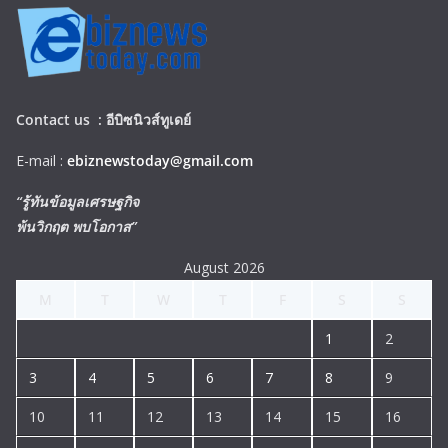
Contact us :
อีบิซนิวส์ทูเดย์
E-mail :
ebiznewstoday@gmail.com
“รู้ทันข้อมูลเศรษฐกิจ
พ้นวิกฤต พบโอกาส”
August 2026
M
T
W
T
F
S
S
1
2
3
4
5
6
7
8
9
10
11
12
13
14
15
16