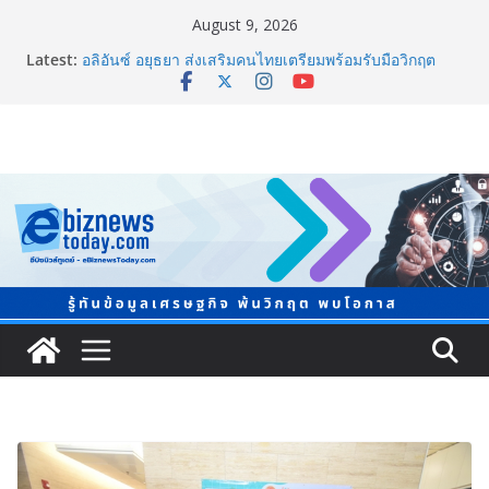
August 9, 2026
Latest:
อลิอันซ์ อยุธยา ส่งเสริมคนไทยเตรียมพร้อมรับมือวิกฤต
เปิดพื้นที่ “Level Up the Care by Allianz Ayudhya
นิทรรศการยกระดับ…ความเป็นห่วง” ในงาน Hug
HeartYai
ยิ่งใหญ่ Thailand e-Commerce Expo 2026 ผนึกกว่า 50
พันธมิตร ปั้นผู้ประกอบการไทยสู่ตลาดโลก คาดเงินสะพัด
กว่า 300 ล้านบาท
LORDNINE จัดศึกคนดังสายเกม ไทย ปะทะ ฟิลิปปินส์ ใน
“Rise of the Tenth Lord” เปิดสงครามกิลด์ข้ามประเทศ
ฉลองเซิร์ฟเวอร์ใหม่ เฮเลนา
แพทย์เผย โรคไม่ติดต่อเรื้อรัง NCDs คร่าชีวิตคนไทยก่อน
วัยอันควร ทำสูญเสียทางเศรษฐกิจมหาศาล 1.6 ล้านล้าน
บาทต่อปี
ภาครัฐ-เอกชนจับมือสัมมนาใหญ่ ยกระดับอุตสาหกรรมเซ
รามิกไทยสู่สากล พร้อมชวนผู้ประกอบไทยร่วมงาน
“Ceramics Vietnam & Stone Vietnam 2026”