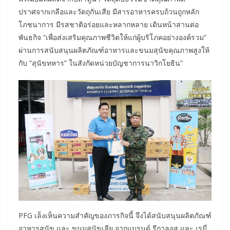
ปราศจากเกลือและวัตถุกันเสีย มีสารอาหารครบถ้วนถูกหลัก
โภชนาการ มีรสชาติอร่อยและหลากหลาย เดินหน้าสานต่อ
พันธกิจ “เพื่อส่งเสริมคุณภาพชีวิตให้แก่ผู้บริโภคอย่างองค์รวม”
ผ่านการสนับสนุนผลิตภัณฑ์อาหารและขนมสุนัขคุณภาพสูงให้
กับ “สุนัขทหาร” ในสังกัดหน่วยบัญชาการนาวิกโยธิน”
PFG เล็งเห็นความสำคัญของภารกิจนี้ จึงได้สนับสนุนผลิตภัณฑ์
อาหารสุนัข และ ขนมสุนัขเลีย จากแบรนด์ รีกาลอส และ เรมี่