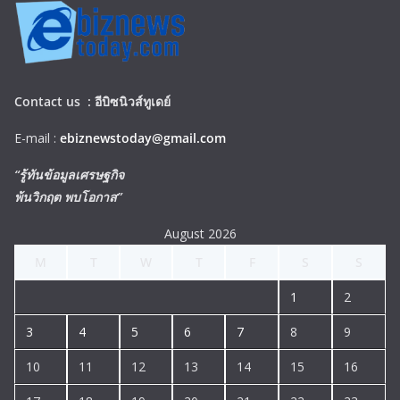
Contact us :
อีบิซนิวส์ทูเดย์
E-mail :
ebiznewstoday@gmail.com
“รู้ทันข้อมูลเศรษฐกิจ
พ้นวิกฤต พบโอกาส”
August 2026
M
T
W
T
F
S
S
1
2
3
4
5
6
7
8
9
10
11
12
13
14
15
16