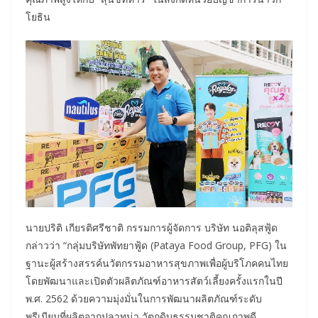
โยธิน
นายปริติ เกียรติศรีชาติ กรรมการผู้จัดการ บริษัท นอติลุสฟู้ด
กล่าวว่า “กลุ่มบริษัทพัทยาฟู้ด (Pataya Food Group, PFG) ใน
ฐานะผู้สร้างสรรค์นวัตกรรมอาหารสุขภาพเพื่อผู้บริโภคคนไทย
โดยพัฒนาและเปิดตัวผลิตภัณฑ์อาหารสัตว์เลี้ยงครั้งแรกในปี
พ.ศ. 2562 ด้วยความมุ่งมั่นในการพัฒนาผลิตภัณฑ์ระดับ
พรีเมียมที่ผลิตจากปลาทูน่า วัตถุดิบธรรมชาติคุณภาพดี