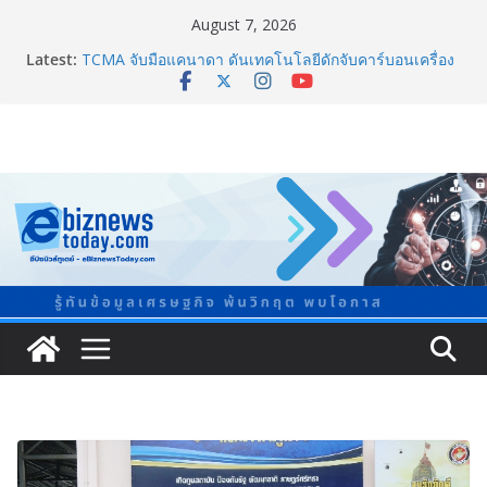
August 7, 2026
Guangzhou Yinghao School เผยวิสัยทัศน์การศึกษาที่
Latest:
พร้อมรับอนาคต
TCMA จับมือแคนาดา ดันเทคโนโลยีดักจับคาร์บอนเครื่อง
แรกในไทย ปูทางอุตสาหกรรมปูนซีเมนต์สู่ Net Zero 2050
แพทย์เผย โรคไม่ติดต่อเรื้อรัง NCDs คร่าชีวิตคนไทยก่อน
วัยอันควร ทำสูญเสียทางเศรษฐกิจมหาศาล 1.6 ล้านล้าน
บาทต่อปี
ภาครัฐ-เอกชนจับมือสัมมนาใหญ่ ยกระดับอุตสาหกรรมเซ
รามิกไทยสู่สากล พร้อมชวนผู้ประกอบไทยร่วมงาน
“Ceramics Vietnam & Stone Vietnam 2026”
อลิอันซ์ อยุธยา ส่งเสริมคนไทยเตรียมพร้อมรับมือวิกฤต
เปิดพื้นที่ “Level Up the Care by Allianz Ayudhya
นิทรรศการยกระดับ…ความเป็นห่วง” ในงาน Hug
HeartYai