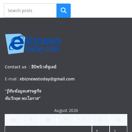
Search
Contact us :
อีบิซนิวส์ทูเดย์
E-mail :
ebiznewstoday@gmail.com
“รู้ทันข้อมูลเศรษฐกิจ
พ้นวิกฤต พบโอกาส”
August 2026
M
T
W
T
F
S
S
1
2