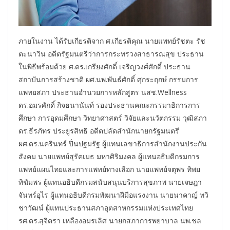
ภายในงาน ได้รับเกียรติจาก ศ.เกียรติคุณ นายแพทย์รัชตะ รัช
ตะนาวิน อดีตรัฐมนตรีว่าการกระทรวงสาธารณสุข ประธาน
ในพิธีพร้อมด้วย ศ.ดร.เกรียงศักดิ์ เจริญวงศ์ศักดิ์ ประธาน
สถาบันการสร้างชาติ ผศ.นพ.พันธ์ศักดิ์ ศุกระฤกษ์ กรรมการ
แพทยสภา ประธานอำนวยการหลักสูตร นสช.Wellness
ดร.อมรศักดิ์ กิจธนานันท์ รองประธานคณะกรรมาธิการการ
ศึกษา การอุดมศึกษา วิทยาศาสตร์ วิจัยและนวัตกรรม วุฒิสภา
ดร.ธีรภัทร ประยูรสิทธิ อดีตปลัดสำนักนายกรัฐมนตรี
ผศ.ดร.นครินทร์ ปิ่นปฐมรัฐ ผู้แทนเลขาธิการสำนักงานประกัน
สังคม นายแพทย์สุรัคเมธ มหาศิริมงคล ผู้แทนอธิบดีกรมการ
แพทย์แผนไทยและการแพทย์ทางเลือก นายแพทย์จตุพร ทิพย
ทิฆัมพร ผู้แทนอธิบดีกรมสนับสนุนบริการสุขภาพ นายเจษฎา
จันทร์อุไร ผู้แทนอธิบดีกรมพัฒนาฝีมือแรงงาน นายนาคาญ์ ทวิ
ชาวัฒน์ ผู้แทนประธานสภาอุตสาหกรรมแห่งประเทศไทย
รศ.ดร.สุจิตรา เหลืองอมรเลิศ นายกสภาการพยาบาล นพ.ชล