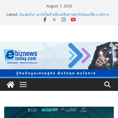
August 7, 2026
Latest:
อินฟอร์มา มาร์เก็ตส์ ผนึกเครือข่ายธุรกิจท่องเที่ยว-บริการ
จัด Food & Hospitality Thailand 2026เชื่อม 4 งานใหญ่
สร้างโอกาสธุรกิจครบวงจร
TCMA จับมือแคนาดา ดันเทคโนโลยีดักจับคาร์บอนเครื่อง
แรกในไทย ปูทางอุตสาหกรรมปูนซีเมนต์สู่ Net Zero 2050
8.8 “ซูเลียน” รวมพลังนักธุรกิจทั่วประเทศ จัดประชุมใหญ่
แห่งปี พบ CEO “ดร.ปิยะวัฒน์” ถ่ายทอดวิสัยทัศน์ธุรกิจ
พร้อมฟรีคอนเสิร์ต “โชค รถแห่” ยกวง
สตาร์ทวันนี้ Franchise Expo Thailand & TESE 2026 พบ
ทัพธุรกิจ&แฟรนไชส์ ซัพพลายเออร์สินค้า ลดใหญ่กว่า
250 บูธ คาดเงินสะพัด 220 ลบ.
Thailand LAB INTERNATIONAL 2026 ผนึก
Bio+HealthTech INTERNATIONAL และ FutureCHEM
INTERNATIONAL เปิดเวที AI ขับเคลื่อนนวัตกรรม
วิทยาศาสตร์และสุขภาพ