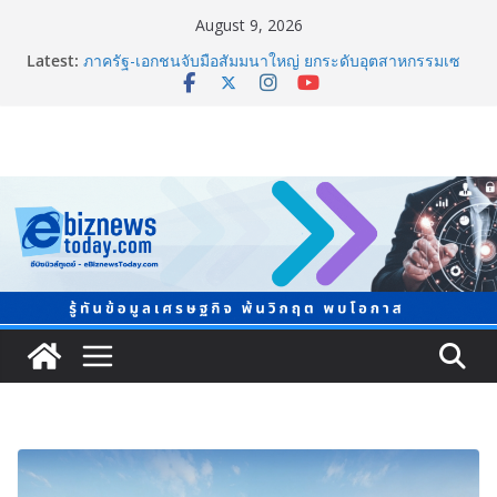
August 9, 2026
Latest:
ภาครัฐ-เอกชนจับมือสัมมนาใหญ่ ยกระดับอุตสาหกรรมเซ
รามิกไทยสู่สากล พร้อมชวนผู้ประกอบไทยร่วมงาน
“Ceramics Vietnam & Stone Vietnam 2026”
อลิอันซ์ อยุธยา ส่งเสริมคนไทยเตรียมพร้อมรับมือวิกฤต
เปิดพื้นที่ “Level Up the Care by Allianz Ayudhya
นิทรรศการยกระดับ…ความเป็นห่วง” ในงาน Hug
HeartYai
ยิ่งใหญ่ Thailand e-Commerce Expo 2026 ผนึกกว่า 50
พันธมิตร ปั้นผู้ประกอบการไทยสู่ตลาดโลก คาดเงินสะพัด
กว่า 300 ล้านบาท
LORDNINE จัดศึกคนดังสายเกม ไทย ปะทะ ฟิลิปปินส์ ใน
“Rise of the Tenth Lord” เปิดสงครามกิลด์ข้ามประเทศ
ฉลองเซิร์ฟเวอร์ใหม่ เฮเลนา
แพทย์เผย โรคไม่ติดต่อเรื้อรัง NCDs คร่าชีวิตคนไทยก่อน
วัยอันควร ทำสูญเสียทางเศรษฐกิจมหาศาล 1.6 ล้านล้าน
บาทต่อปี