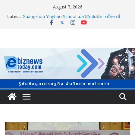
August 7, 2026
Latest:
Guangzhou Yinghao School เผยวิสัยทัศน์การศึกษาที่
พร้อมรับอนาคต
TCMA จับมือแคนาดา ดันเทคโนโลยีดักจับคาร์บอนเครื่อง
แรกในไทย ปูทางอุตสาหกรรมปูนซีเมนต์สู่ Net Zero 2050
แพทย์เผย โรคไม่ติดต่อเรื้อรัง NCDs คร่าชีวิตคนไทยก่อน
วัยอันควร ทำสูญเสียทางเศรษฐกิจมหาศาล 1.6 ล้านล้าน
บาทต่อปี
ภาครัฐ-เอกชนจับมือสัมมนาใหญ่ ยกระดับอุตสาหกรรมเซ
รามิกไทยสู่สากล พร้อมชวนผู้ประกอบไทยร่วมงาน
“Ceramics Vietnam & Stone Vietnam 2026”
อลิอันซ์ อยุธยา ส่งเสริมคนไทยเตรียมพร้อมรับมือวิกฤต
เปิดพื้นที่ “Level Up the Care by Allianz Ayudhya
นิทรรศการยกระดับ…ความเป็นห่วง” ในงาน Hug
HeartYai