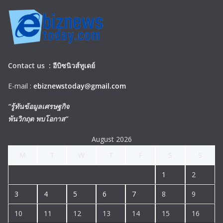
Contact us :
อีบิซนิวส์ทูเดย์
E-mail :
ebiznewstoday@gmail.com
“รู้ทันข้อมูลเศรษฐกิจ
พ้นวิกฤต พบโอกาส”
August 2026
M
T
W
T
F
S
S
1
2
3
4
5
6
7
8
9
10
11
12
13
14
15
16