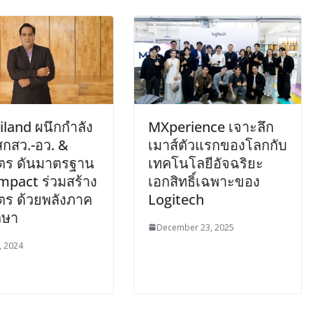
land ผนึกกำลัง
MXperience เจาะลึก
สกสว.-อว. &
เมาส์ตัวแรกของโลกกับ
ิตร ดันมาตรฐาน
เทคโนโลยีอัจฉริยะ
mpact ร่วมสร้าง
เอกสิทธิ์เฉพาะของ
ตร ด้วยพลังภาค
Logitech
กษา
December 23, 2025
, 2024