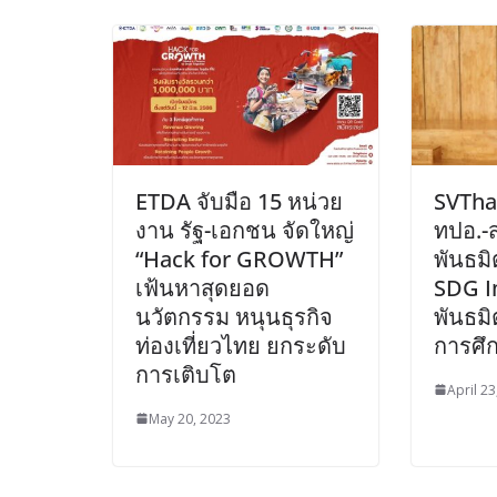
ETDA จับมือ 15 หน่วย
SVThai
งาน รัฐ-เอกชน จัดใหญ่
ทปอ.-
“Hack for GROWTH”
พันธม
เฟ้นหาสุดยอด
SDG I
นวัตกรรม หนุนธุรกิจ
พันธมิ
ท่องเที่ยวไทย ยกระดับ
การศึ
การเติบโต
April 23
May 20, 2023