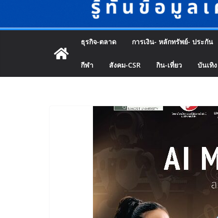
ธุรกิจ-ตลาด
การเงิน- หลักทรัพย์- ประกัน
กีฬา
สังคม-CSR
กิน-เที่ยว
บันเทิง