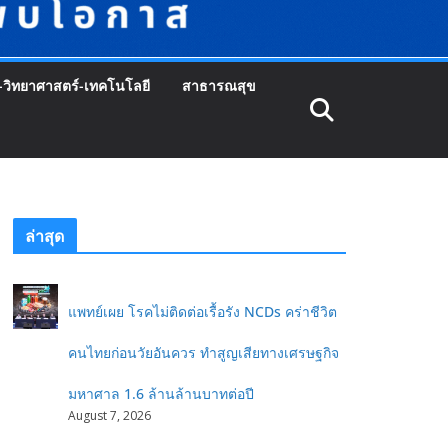
-วิทยาศาสตร์-เทคโนโลยี
สาธารณสุข
ล่าสุด
แพทย์เผย โรคไม่ติดต่อเรื้อรัง NCDs คร่าชีวิต
คนไทยก่อนวัยอันควร ทำสูญเสียทางเศรษฐกิจ
มหาศาล 1.6 ล้านล้านบาทต่อปี
August 7, 2026