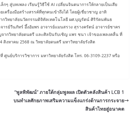
กๆ สู่บทเพลง เรียนรู้วิธีใช้ AI เปลี่ยนจินตนาการให้กลายเป็นเสีย
เครื่องมือสร้างสรรค์ที่ทุกคนเข้าถึงได้ โดยผู้เชี่ยวชาญ อาทิ
กวิทยาลัยนวัตกรรมดิจิทัลเทคโนโลยี ผศ.บุญรัตน์ ศิริรัตนพันธ
จารย์วีนภัทร์ อึ้งอัมพร อาจารย์แมนสรวง สุรางครัตน์ อาจารย์ชาคร
ญจากวิทยาลัยดนตรี และศิลปินรับเชิญ แพร ชนา เจ้าของเพลงคลื่น ที่
 24 สิงหาคม 2568 ณ วิทยาลัยดนตรี มหาวิทยาลัยรังสิต
ี่ ศูนย์บริการวิชาการ มหาวิทยาลัยรังสิต โทร. 06-3109-2237 หรือ
“พูลพิพัฒน์” ภายใต้กลุ่มพูลผล เปิดตัวคลังสินค้า LCB 1
บนทำเลศักยภาพเสริมความแข็งแกร่งด้านการกระจาย
n
สินค้าไทยสู่อนาคต