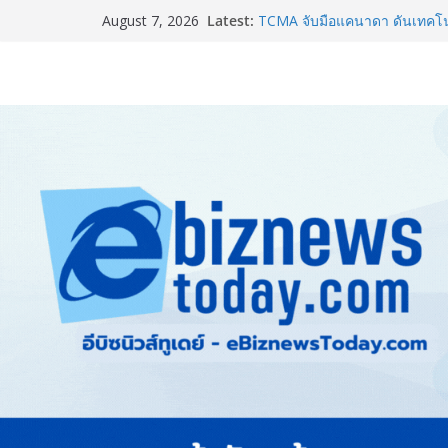
Latest:
TCMA จับมือแคนาดา ดันเทคโนโ
August 7, 2026
ไทย ปูทางอุตสาหกรรมปูนซีเมนต
แพทย์เผย โรคไม่ติดต่อเรื้อรัง
ทำสูญเสียทางเศรษฐกิจมหาศาล
ภาครัฐ-เอกชนจับมือสัมมนาให
สู่สากล พร้อมชวนผู้ประกอบไท
Stone Vietnam 2026”
อลิอันซ์ อยุธยา ส่งเสริมคนไทยเต
“Level Up the Care by Allia
ความเป็นห่วง” ในงาน Hug He
Guangzhou Yinghao School เผย
อนาคต