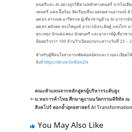
ดนตรีและ AI อย่างถูกวิธีตามหลักทางดนตรี จากไอเดียเล็
งดนดรี แต่งเนื้อร้อง จัดเรียงเสียง ผสมผสานอารมณ์ ด้วย
ผศ.ดร.ธรรณพ อารีพรรค ผู้เชี่ยวชาญด้าน AI อาจารย์จา
ผศ.ดร.พลังพล ทรงไพบูลย์ อาจารย์ประดิษฐ์ แสงไกร อา
คุระทอง นักแต่งเพลง นักดนตรี และอาจารย์ผู้เชี่ยวชา
มียอดวิวกว่า 100 ล้านวิวเปิดอบรมระหว่างวันที่ 23 –
สำหรับผู้ที่สนใจสามารถติดต่อสมัครและรายละเอียดได้ท
ลิงก์
https://lin.ee/DHlSmZN
คณะตัวแทนจากหลักสูตรผู้บริหารระดับสูง
ม.หอการค้าไทย ศึกษาดูงานนวัตกรรมดิจิทัล ณ
สิงคโปร์ ตอกย้ำยุทธศาสตร์ AI Transformatio
You May Also Like