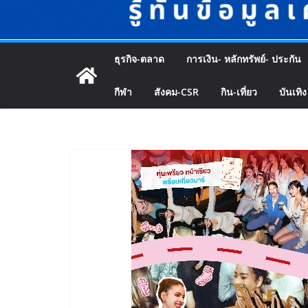
ธุรกิจ-ตลาด
การเงิน- หลักทรัพย์- ประกัน
กีฬา
สังคม-CSR
กิน-เที่ยว
บันเทิง