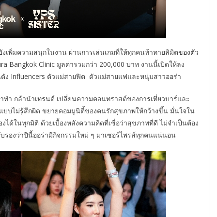
งเพิ่มความสนุกในงาน ผ่านการเล่นเกมที่ให้ทุกคนท้าทายลิมิตของตัว
ura Bangkok Clinic มูลค่ารวมกว่า 200,000 บาท งานนี้เปิดให้ลง
งคนดัง Influencers ตัวแม่สายฟิต ตัวแม่สายแฟและหนุ่มสาวออร่า
ด กล้าทำ กล้านำเทรนด์ เปลี่ยนความคอนทราสต์ของการเที่ยวบาร์และ
บไม่รู้สึกผิด ขยายคอมมูนิตี้ของคนรักสุขภาพให้กว้างขึ้น มั่นใจใน
องได้ในทุกมิติ ด้วยเบื้องหลังความคิดที่เชื่อว่าสุขภาพที่ดี ไม่จำเป็นต้อง
จ รับรองว่าปีนี้ออร่ามีกิจกรรมใหม่ ๆ มาเซอร์ไพรส์ทุกคนแน่นอน