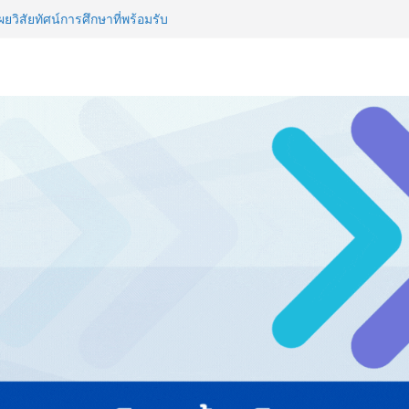
รียมพร้อมรับมือวิกฤต เปิดพื้นที่
nz Ayudhya นิทรรศการยกระดับ…
artYai
วิสัยทัศน์การศึกษาที่พร้อมรับ
ไทย ปะทะ ฟิลิปปินส์ ใน “Rise of
ลด์ข้ามประเทศ ฉลองเซิร์ฟเวอร์
 NCDs คร่าชีวิตคนไทยก่อนวัยอันควร
 1.6 ล้านล้านบาทต่อปี
ญ่ ยกระดับอุตสาหกรรมเซรามิกไทย
ยร่วมงาน “Ceramics Vietnam &