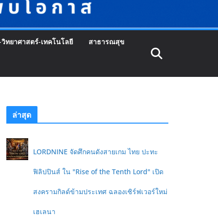
-วิทยาศาสตร์-เทคโนโลยี
สาธารณสุข
ล่าสุด
LORDNINE จัดศึกคนดังสายเกม ไทย ปะทะ
ฟิลิปปินส์ ใน "Rise of the Tenth Lord" เปิด
สงครามกิลด์ข้ามประเทศ ฉลองเซิร์ฟเวอร์ใหม่
เฮเลนา