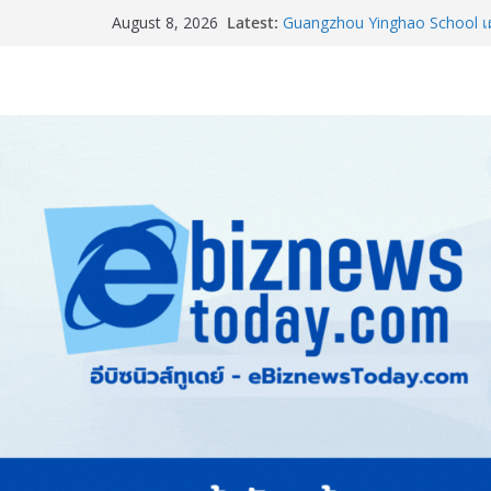
Latest:
อลิอันซ์ อยุธยา ส่งเสริมคนไทยเต
August 8, 2026
“Level Up the Care by Allia
ความเป็นห่วง” ในงาน Hug He
Guangzhou Yinghao School เผย
อนาคต
LORDNINE จัดศึกคนดังสายเกม 
the Tenth Lord” เปิดสงครามกิ
ใหม่ เฮเลนา
แพทย์เผย โรคไม่ติดต่อเรื้อรัง
ทำสูญเสียทางเศรษฐกิจมหาศาล
ภาครัฐ-เอกชนจับมือสัมมนาให
สู่สากล พร้อมชวนผู้ประกอบไท
Stone Vietnam 2026”